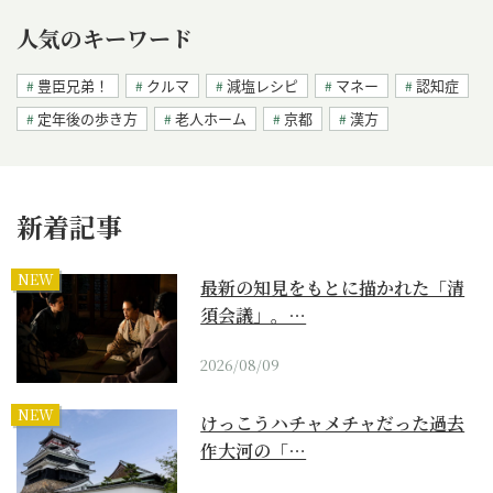
人気のキーワード
豊臣兄弟！
クルマ
減塩レシピ
マネー
認知症
定年後の歩き方
老人ホーム
京都
漢方
新着記事
NEW
最新の知見をもとに描かれた「清
須会議」。…
2026/08/09
NEW
けっこうハチャメチャだった過去
作大河の「…