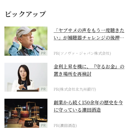
ピックアップ
「ヤブサメの声をもう一度聴きた
い」が補聴器チャレンジの後押し
に
PR
PR(ソノヴァ・ジャパン株式会社)
金利上昇を機に、『守るお金』の
置き場所を再検討
PR
PR(株式会社北九州銀行)
創業から続く150余年の歴史を今
に守っている濵田酒造
PR
PR(濵田酒造)