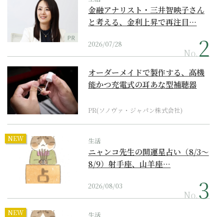
金融アナリスト・三井智映子さん
と考える、金利上昇で再注目…
PR
2026/07/28
No.
オーダーメイドで製作する、高機
能かつ充電式の耳あな型補聴器
PR(ソノヴァ・ジャパン株式会社)
NEW
生活
ニャンコ先生の開運星占い（8/3～
8/9）射手座、山羊座…
2026/08/03
No.
NEW
生活