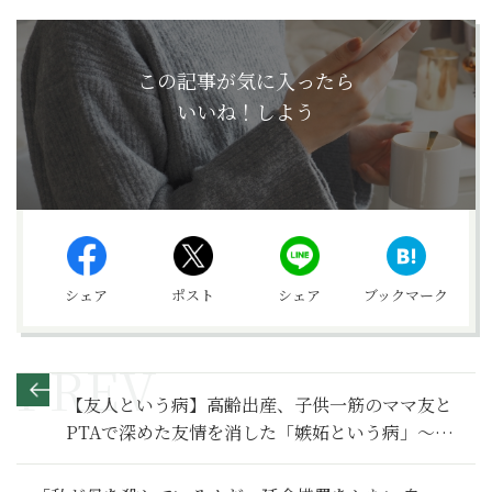
この記事が気に入ったら
いいね！しよう
シェア
ポスト
シェア
ブックマーク
【友人という病】高齢出産、子供一筋のママ友と
PTAで深めた友情を消した「嫉妬という病」～そ
の１～