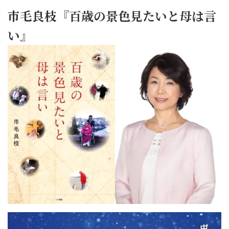
市毛良枝『百歳の景色見たいと母は言
い』