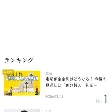
ランキング
NEW
生活
定期預金金利はどうなる？ 今後の
見通しと「預け替え」判断…
2026/08/03
No.
生活