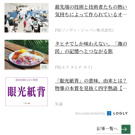
最先端の技術と技術者たちの熱い
気持ちによって作られているオー
ダーメイド補聴器
PR
PR(ソノヴァ・ジャパン株式会社)
タヒチでしか味わえない、「海の
民」の記憶へとつながる旅
PR
PR(エア タヒチ ヌイ)
「眼光紙背」の意味、由来とは？
物事の本質を見抜く四字熟語【座
右の銘にしたい言葉...
生活
Recommended by
記事一覧へ