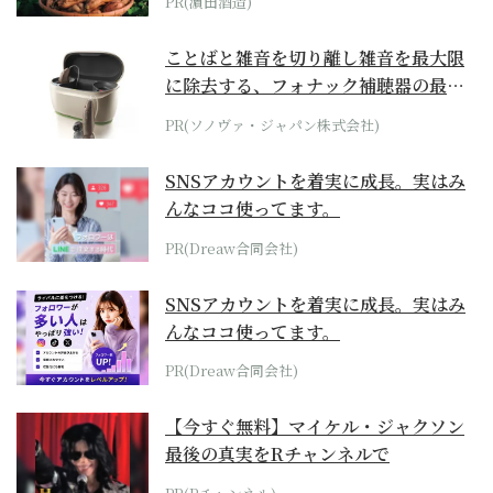
PR(濵田酒造)
ことばと雑音を切り離し雑音を最大限
に除去する、フォナック補聴器の最上
位モデル
PR(ソノヴァ・ジャパン株式会社)
SNSアカウントを着実に成長。実はみ
んなココ使ってます。
PR(Dreaw合同会社)
SNSアカウントを着実に成長。実はみ
んなココ使ってます。
PR(Dreaw合同会社)
【今すぐ無料】マイケル・ジャクソン
最後の真実をRチャンネルで