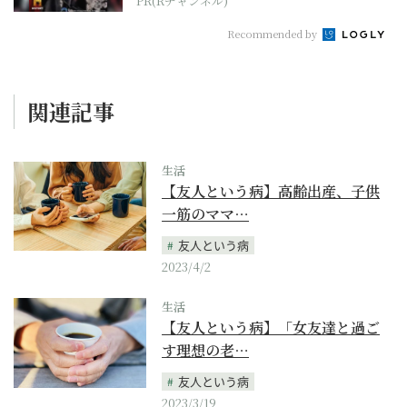
PR(Rチャンネル)
Recommended by
関連記事
生活
【友人という病】高齢出産、子供
一筋のママ…
友人という病
2023/4/2
生活
【友人という病】「女友達と過ご
す理想の老…
友人という病
2023/3/19