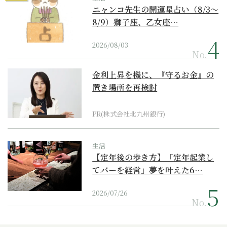
ニャンコ先生の開運星占い（8/3～
8/9）獅子座、乙女座…
2026/08/03
No.
金利上昇を機に、『守るお金』の
置き場所を再検討
PR(株式会社北九州銀行)
生活
【定年後の歩き方】「定年起業し
てバーを経営」夢を叶えた6…
2026/07/26
No.