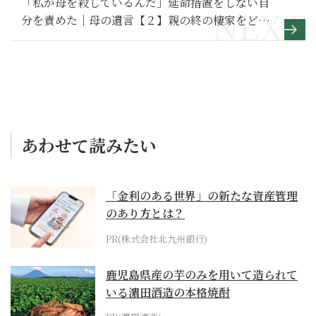
「私が母を殺しているんだ」延命措置をしない自
分を責めた｜母の遺言【２】親の終の棲家をどう
選ぶ？
あわせて読みたい
「金利のある世界」の新たな資産管理
のあり方とは？
PR(株式会社北九州銀行)
鹿児島県産の芋のみを用いて造られて
いる濵田酒造の本格焼酎