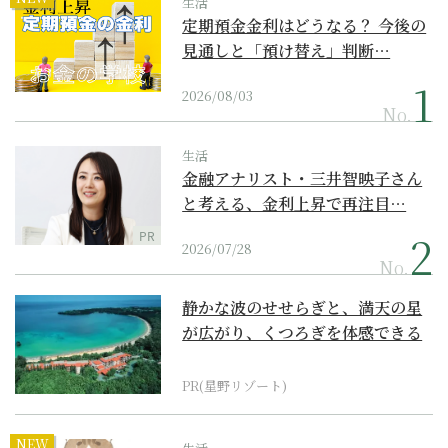
生活
定期預金金利はどうなる？ 今後の
見通しと「預け替え」判断…
2026/08/03
No.
生活
金融アナリスト・三井智映子さん
と考える、金利上昇で再注目…
PR
2026/07/28
No.
静かな波のせせらぎと、満天の星
が広がり、くつろぎを体感できる
『西表島ホテル by...
PR(星野リゾート)
NEW