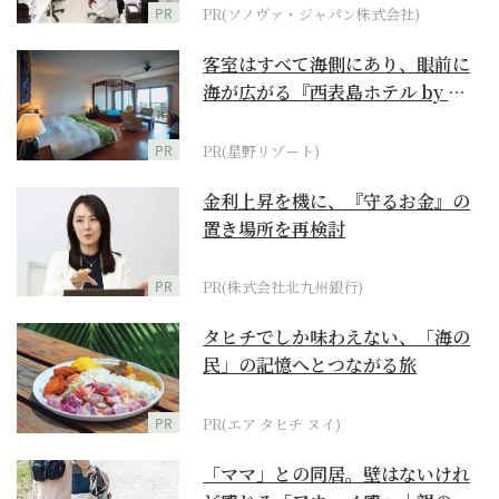
PR
PR(ソノヴァ・ジャパン株式会社)
客室はすべて海側にあり、眼前に
海が広がる『西表島ホテル by 星
野リゾート』
PR
PR(星野リゾート)
金利上昇を機に、『守るお金』の
置き場所を再検討
PR
PR(株式会社北九州銀行)
タヒチでしか味わえない、「海の
民」の記憶へとつながる旅
PR
PR(エア タヒチ ヌイ)
「ママ」との同居。壁はないけれ