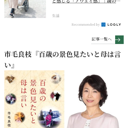
ど感じる「アウェイ感」｜親の終
の棲家をどう選ぶ？【...
生活
Recommended by
記事一覧へ
市毛良枝『百歳の景色見たいと母は言
い』