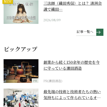
NEW
三法師（織田秀信）とは？ 清洲会
議で織田…
2026/08/09
記事一覧へ
ピックアップ
創業から続く150余年の歴史を今
に守っている濵田酒造
PR
PR(濵田酒造)
最先端の技術と技術者たちの熱い
気持ちによって作られているオー
ダーメイド補聴器