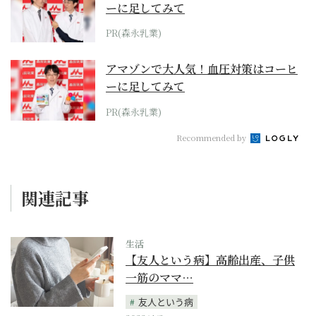
ーに足してみて
PR(森永乳業)
アマゾンで大人気！血圧対策はコーヒ
ーに足してみて
PR(森永乳業)
Recommended by
関連記事
生活
【友人という病】高齢出産、子供
一筋のママ…
友人という病