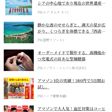
シアの中心地であり現在の世界遺産か
らみえてくる...
PR(エア タヒチ ヌイ)
静かな波のせせらぎと、満天の星が広
がり、くつろぎを体感できる『西表島
ホテル by...
PR(星野リゾート)
オーダーメイドで製作する、高機能か
つ充電式の耳あな型補聴器
PR(ソノヴァ・ジャパン株式会社)
アマゾン1位の実績！380円で5日間お
試し。
PR(ハーブ健康本舗)
アマゾンで大人気！血圧対策はコーヒ