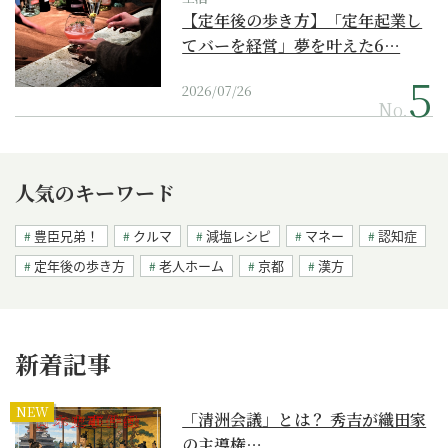
【定年後の歩き方】「定年起業し
てバーを経営」夢を叶えた6…
2026/07/26
No.
人気のキーワード
豊臣兄弟！
クルマ
減塩レシピ
マネー
認知症
定年後の歩き方
老人ホーム
京都
漢方
新着記事
NEW
「清洲会議」とは？ 秀吉が織田家
の主導権…