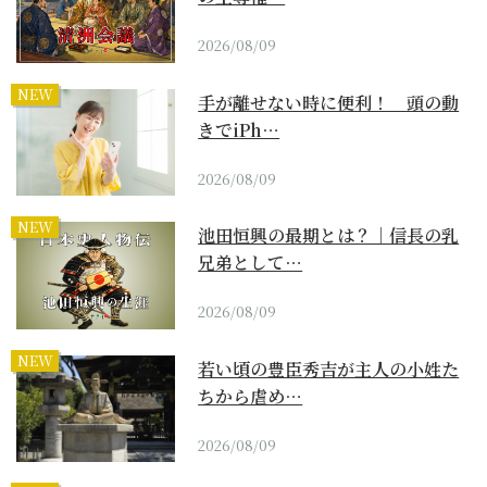
2026/08/09
NEW
手が離せない時に便利！ 頭の動
きでiPh…
2026/08/09
NEW
池田恒興の最期とは？｜信長の乳
兄弟として…
2026/08/09
NEW
若い頃の豊臣秀吉が主人の小姓た
ちから虐め…
2026/08/09