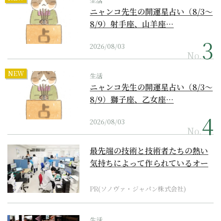
生活
ニャンコ先生の開運星占い（8/3～
8/9）射手座、山羊座…
2026/08/03
No.
NEW
生活
ニャンコ先生の開運星占い（8/3～
8/9）獅子座、乙女座…
2026/08/03
No.
最先端の技術と技術者たちの熱い
気持ちによって作られているオー
ダーメイド補聴器
PR(ソノヴァ・ジャパン株式会社)
生活