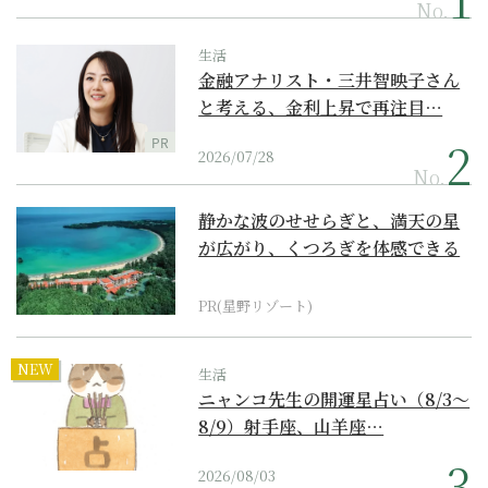
No.
生活
金融アナリスト・三井智映子さん
と考える、金利上昇で再注目…
PR
2026/07/28
No.
静かな波のせせらぎと、満天の星
が広がり、くつろぎを体感できる
『西表島ホテル by...
PR(星野リゾート)
NEW
生活
ニャンコ先生の開運星占い（8/3～
8/9）射手座、山羊座…
2026/08/03