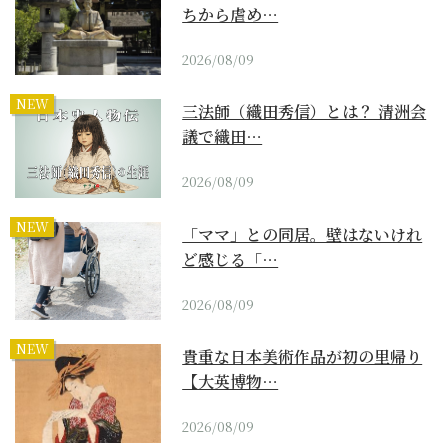
ちから虐め…
2026/08/09
NEW
三法師（織田秀信）とは？ 清洲会
議で織田…
2026/08/09
NEW
「ママ」との同居。壁はないけれ
ど感じる「…
2026/08/09
NEW
貴重な日本美術作品が初の里帰り
【大英博物…
2026/08/09