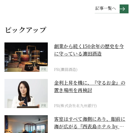
記事一覧へ
ピックアップ
創業から続く150余年の歴史を今
に守っている濵田酒造
PR
PR(濵田酒造)
金利上昇を機に、『守るお金』の
置き場所を再検討
PR
PR(株式会社北九州銀行)
客室はすべて海側にあり、眼前に
海が広がる『西表島ホテル by 星