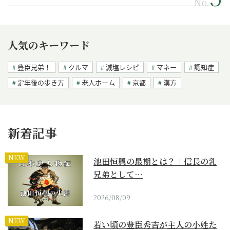
No.
人気のキーワード
豊臣兄弟！
クルマ
減塩レシピ
マネー
認知症
定年後の歩き方
老人ホーム
京都
漢方
新着記事
NEW
池田恒興の最期とは？｜信長の乳
兄弟として…
2026/08/09
NEW
若い頃の豊臣秀吉が主人の小姓た