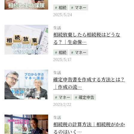
相続
マネー
2025/5/24
生活
相続放棄したら相続税はどうな
る？｜生命保…
相続
マネー
2025/5/17
生活
確定申告書を作成する方法とは？
｜作成の流…
マネー
確定申告
2023/2/22
生活
相続税の計算方法｜相続税がかか
るのはいく…