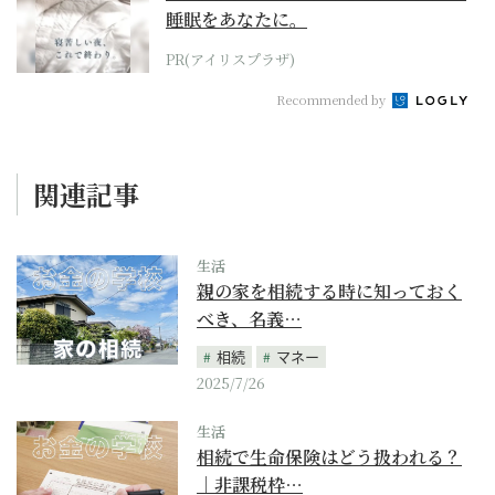
睡眠をあなたに。
PR(アイリスプラザ)
Recommended by
関連記事
生活
親の家を相続する時に知っておく
べき、名義…
相続
マネー
2025/7/26
生活
相続で生命保険はどう扱われる？
｜非課税枠…