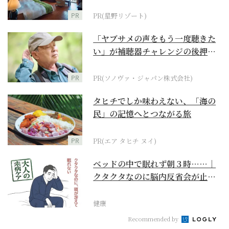
野リゾート』
PR
PR(星野リゾート)
「ヤブサメの声をもう一度聴きた
い」が補聴器チャレンジの後押し
に
PR
PR(ソノヴァ・ジャパン株式会社)
タヒチでしか味わえない、「海の
民」の記憶へとつながる旅
PR
PR(エア タヒチ ヌイ)
ベッドの中で眠れず朝３時……｜
クタクタなのに脳内反省会が止ま
らない【大人の未病ケ...
健康
Recommended by