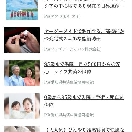
シアの中心地であり現在の世界遺産か
らみえてくる...
PR(エア タヒチ ヌイ)
オーダーメイドで製作する、高機能か
つ充電式の耳あな型補聴器
PR(ソノヴァ・ジャパン株式会社)
85歳まで保障 月々500円からの安
心 ライフ共済の保障
PR(愛知県共済生活協同組合)
0歳から85歳まで入院・手術・死亡を
保障
PR(愛知県共済生活協同組合)
【大人気】ひんやり冷感寝具で快適な