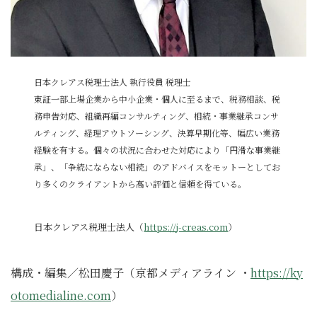
日本クレアス税理士法人 執行役員 税理士
東証一部上場企業から中小企業・個人に至るまで、税務相談、税
務申告対応、組織再編コンサルティング、相続・事業継承コンサ
ルティング、経理アウトソーシング、決算早期化等、幅広い業務
経験を有する。個々の状況に合わせた対応により「円滑な事業継
承」、「争続にならない相続」のアドバイスをモットーとしてお
り多くのクライアントから高い評価と信頼を得ている。
日本クレアス税理士法人（
https://j-creas.com
）
構成・編集／松田慶子（京都メディアライン ・
https://ky
otomedialine.com
）