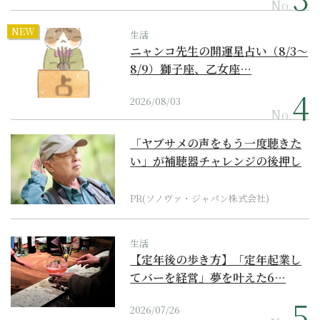
No.
NEW
生活
ニャンコ先生の開運星占い（8/3～
8/9）獅子座、乙女座…
2026/08/03
No.
「ヤブサメの声をもう一度聴きた
い」が補聴器チャレンジの後押し
に
PR(ソノヴァ・ジャパン株式会社)
生活
【定年後の歩き方】「定年起業し
てバーを経営」夢を叶えた6…
2026/07/26