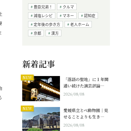
豊臣兄弟！
クルマ
社
減塩レシピ
マネー
認知症
療
定年後の歩き方
老人ホーム
ま
京都
漢方
新着記事
NEW
「落語の聖地」に１年間
通い続けた演芸評論…
由
2026/08/08
る
NEW
愛媛県立とべ動物園｜見
せることよりも生き…
2026/08/08