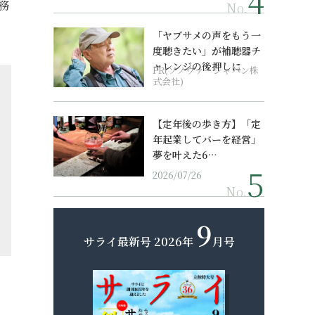
務
No.
「ヤブサメの声をもう一
度聴きたい」が補聴器チ
ャレンジの後押しに
PR(ソノヴァ・ジャパン株
式会社)
【定年後の歩き方】「定
年起業してバーを経営」
夢を叶えた6…
2026/07/26
No.
9
サライ最新号
2026年
月号