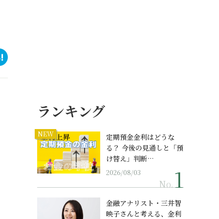
ランキング
NEW
定期預金金利はどうな
る？ 今後の見通しと「預
け替え」判断…
2026/08/03
No.
金融アナリスト・三井智
映子さんと考える、金利