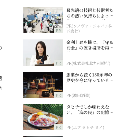
最先端の技術と技術者た
ちの熱い気持ちによって
作られているオーダーメ
PR(ソノヴァ・ジャパン株
イド補聴器
PR
式会社)
金利上昇を機に、『守る
の
お金』の置き場所を再検
討
PR
PR(株式会社北九州銀行)
創業から続く150余年の
還
歴史を今に守っている濵
田酒造
還
PR
PR(濵田酒造)
タヒチでしか味わえな
い、「海の民」の記憶へ
とつながる旅
PR
PR(エア タヒチ ヌイ)