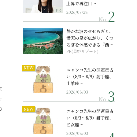
上昇で再注目…
PR
2026/07/28
No.
静かな波のせせらぎと、
満天の星が広がり、くつ
ろぎを体感できる『西表
島ホテル by...
PR(星野リゾート)
NEW
ニャンコ先生の開運星占
い（8/3～8/9）射手座、
山羊座…
医
2026/08/03
No.
を
お
NEW
ニャンコ先生の開運星占
い（8/3～8/9）獅子座、
乙女座…
2026/08/03