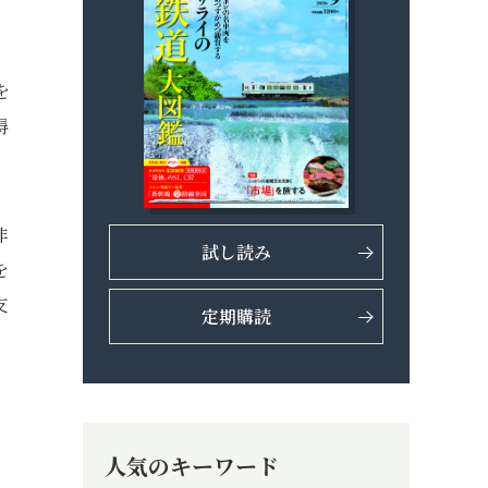
を
得
非
試し読み
を
支
定期購読
人気のキーワード