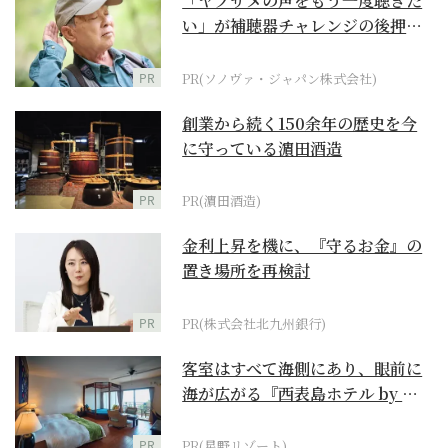
「ヤブサメの声をもう一度聴きた
い」が補聴器チャレンジの後押し
に
PR
PR(ソノヴァ・ジャパン株式会社)
創業から続く150余年の歴史を今
に守っている濵田酒造
PR
PR(濵田酒造)
金利上昇を機に、『守るお金』の
置き場所を再検討
PR
PR(株式会社北九州銀行)
客室はすべて海側にあり、眼前に
海が広がる『西表島ホテル by 星
野リゾート』
PR
PR(星野リゾート)