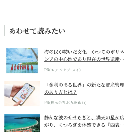
あわせて読みたい
海の民が紡いだ文化。かつてのポリネ
シアの中心地であり現在の世界遺産か
らみえてくる...
PR(エア タヒチ ヌイ)
「金利のある世界」の新たな資産管理
のあり方とは？
PR(株式会社北九州銀行)
静かな波のせせらぎと、満天の星が広
がり、くつろぎを体感できる『西表島