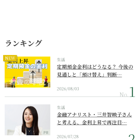
ランキング
NEW
生活
定期預金金利はどうなる？ 今後の
見通しと「預け替え」判断…
2026/08/03
No.
生活
金融アナリスト・三井智映子さん
と考える、金利上昇で再注目…
PR
2026/07/28