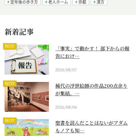
定年後の歩き方
老人ホーム
京都
漢方
新着記事
NEW
「事実」で動かす！ 部下からの報
告におけ…
2026/08/07
NEW
稀代の浮世絵師の作品200点余り
が集結。…
2026/08/06
NEW
聖書を読んだことはないがアダム
もノアも知…