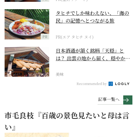
タヒチでしか味わえない、「海の
民」の記憶へとつながる旅
PR
PR(エア タヒチ ヌイ)
日本酒通が頷く銘柄「天穏」と
は？ 出雲の地から届く、穏やかで
深い一杯【日本酒のス...
美味
Recommended by
記事一覧へ
市毛良枝『百歳の景色見たいと母は言
い』