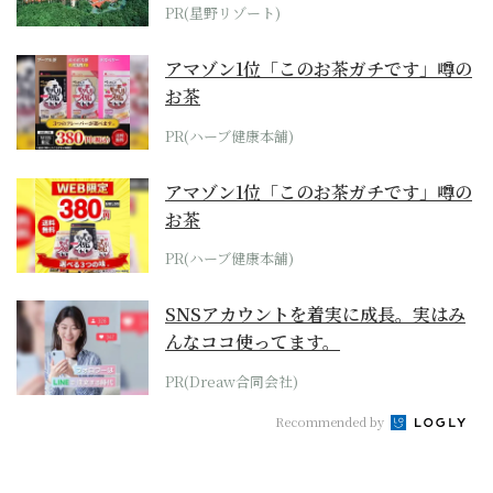
ホテル by...
PR(星野リゾート)
アマゾン1位「このお茶ガチです」噂の
お茶
PR(ハーブ健康本舗)
アマゾン1位「このお茶ガチです」噂の
お茶
PR(ハーブ健康本舗)
SNSアカウントを着実に成長。実はみ
んなココ使ってます。
PR(Dreaw合同会社)
Recommended by