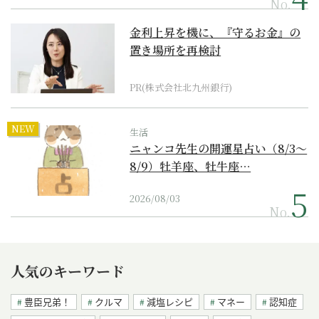
No.
金利上昇を機に、『守るお金』の
置き場所を再検討
PR(株式会社北九州銀行)
NEW
生活
ニャンコ先生の開運星占い（8/3～
8/9）牡羊座、牡牛座…
2026/08/03
No.
人気のキーワード
豊臣兄弟！
クルマ
減塩レシピ
マネー
認知症