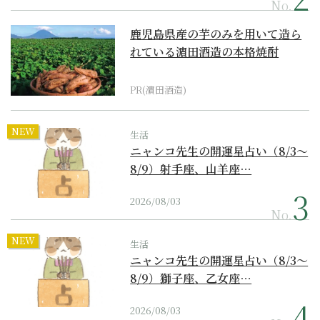
No.
鹿児島県産の芋のみを用いて造ら
れている濵田酒造の本格焼酎
PR(濵田酒造)
NEW
生活
ニャンコ先生の開運星占い（8/3～
8/9）射手座、山羊座…
2026/08/03
No.
NEW
生活
ニャンコ先生の開運星占い（8/3～
8/9）獅子座、乙女座…
2026/08/03