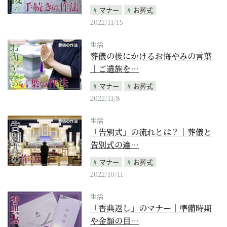
マナー
お葬式
2022/11/15
生活
葬儀の後にかけるお悔やみの言葉
｜ご遺族を…
マナー
お葬式
2022/11/8
生活
「告別式」の流れとは？｜葬儀と
告別式の違…
マナー
お葬式
2022/10/11
生活
「香典返し」のマナー｜準備時期
や金額の目…