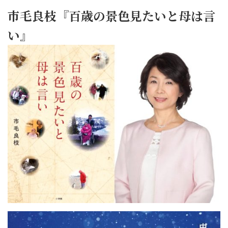
市毛良枝『百歳の景色見たいと母は言
い』