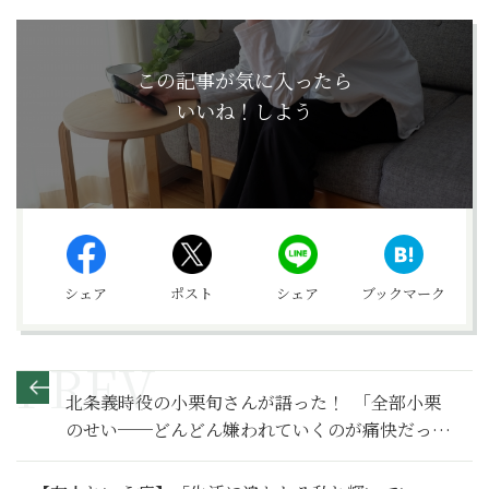
この記事が気に入ったら
いいね！しよう
シェア
ポスト
シェア
ブックマーク
北条義時役の小栗旬さんが語った！ ｢全部小栗
のせい──どんどん嫌われていくのが痛快だっ
た！」【鎌倉殿の13人 満喫リポート】小栗旬特別
インタビュー編