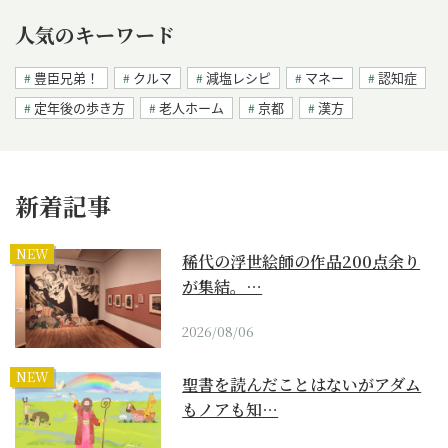
人気のキーワード
豊臣兄弟！
クルマ
減塩レシピ
マネー
認知症
定年後の歩き方
老人ホーム
京都
漢方
新着記事
NEW
稀代の浮世絵師の作品200点余り
が集結。…
2026/08/06
NEW
聖書を読んだことはないがアダム
もノアも知…