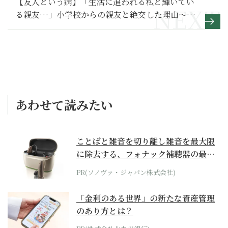
【友人という病】「生活に追われる私と輝いてい
る親友…」小学校からの親友と絶交した理由～そ
の２～
あわせて読みたい
ことばと雑音を切り離し雑音を最大限
に除去する、フォナック補聴器の最上
位モデル
PR(ソノヴァ・ジャパン株式会社)
「金利のある世界」の新たな資産管理
のあり方とは？