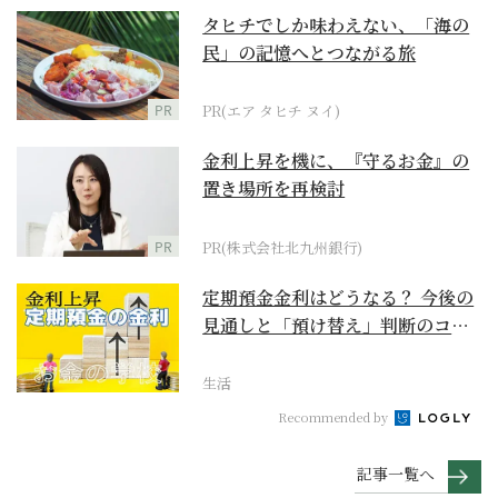
タヒチでしか味わえない、「海の
民」の記憶へとつながる旅
PR
PR(エア タヒチ ヌイ)
金利上昇を機に、『守るお金』の
置き場所を再検討
PR
PR(株式会社北九州銀行)
定期預金金利はどうなる？ 今後の
見通しと「預け替え」判断のコツ
【お金の学校】
生活
Recommended by
記事一覧へ