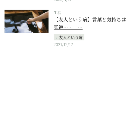
生活
【友人という病】言葉と気持ちは
真逆……「…
友人という病
2021/12/12