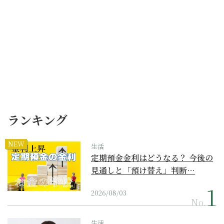
ランキング
NEW
生活
定期預金金利はどうなる？ 今後の
見通しと「預け替え」判断…
2026/08/03
No.
生活