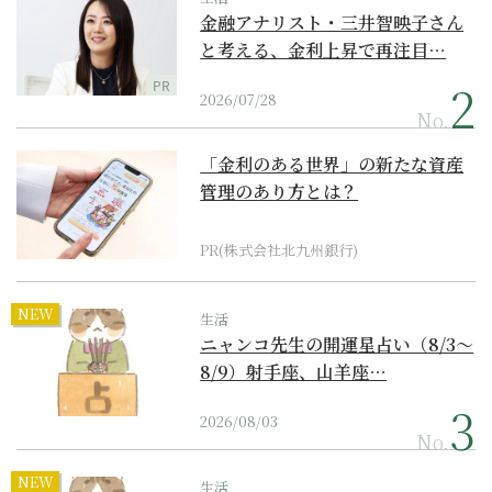
金融アナリスト・三井智映子さん
と考える、金利上昇で再注目…
PR
2026/07/28
No.
「金利のある世界」の新たな資産
管理のあり方とは？
PR(株式会社北九州銀行)
NEW
生活
ニャンコ先生の開運星占い（8/3～
8/9）射手座、山羊座…
2026/08/03
No.
NEW
生活