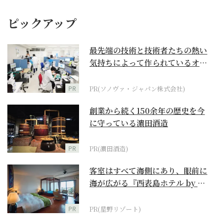
ピックアップ
最先端の技術と技術者たちの熱い
気持ちによって作られているオー
ダーメイド補聴器
PR
PR(ソノヴァ・ジャパン株式会社)
創業から続く150余年の歴史を今
に守っている濵田酒造
PR
PR(濵田酒造)
客室はすべて海側にあり、眼前に
海が広がる『西表島ホテル by 星
野リゾート』
PR
PR(星野リゾート)