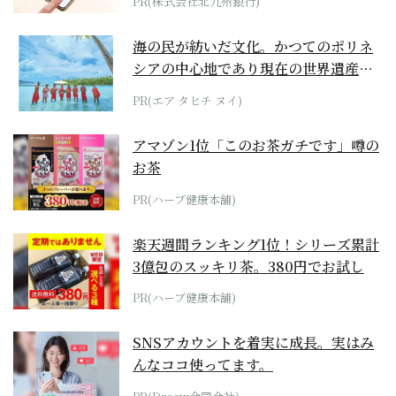
PR(株式会社北九州銀行)
海の民が紡いだ文化。かつてのポリネ
シアの中心地であり現在の世界遺産か
らみえてくる...
PR(エア タヒチ ヌイ)
アマゾン1位「このお茶ガチです」噂の
お茶
PR(ハーブ健康本舗)
楽天週間ランキング1位！シリーズ累計
3億包のスッキリ茶。380円でお試し
PR(ハーブ健康本舗)
SNSアカウントを着実に成長。実はみ
んなココ使ってます。