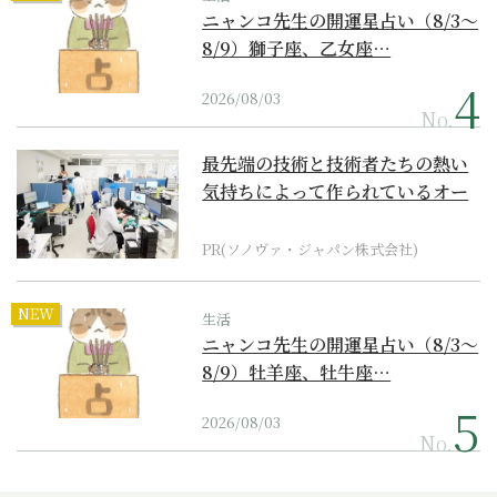
ニャンコ先生の開運星占い（8/3～
8/9）獅子座、乙女座…
2026/08/03
No.
最先端の技術と技術者たちの熱い
気持ちによって作られているオー
ダーメイド補聴器
PR(ソノヴァ・ジャパン株式会社)
NEW
生活
ニャンコ先生の開運星占い（8/3～
8/9）牡羊座、牡牛座…
2026/08/03
No.