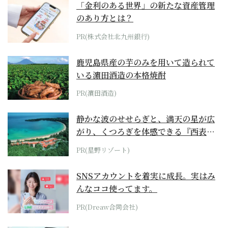
「金利のある世界」の新たな資産管理
のあり方とは？
PR(株式会社北九州銀行)
鹿児島県産の芋のみを用いて造られて
いる濵田酒造の本格焼酎
PR(濵田酒造)
静かな波のせせらぎと、満天の星が広
がり、くつろぎを体感できる『西表島
ホテル by...
PR(星野リゾート)
SNSアカウントを着実に成長。実はみ
んなココ使ってます。
PR(Dreaw合同会社)