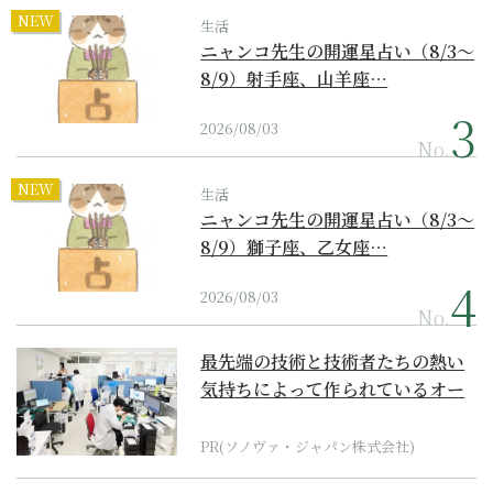
NEW
生活
ニャンコ先生の開運星占い（8/3～
8/9）射手座、山羊座…
2026/08/03
No.
NEW
生活
ニャンコ先生の開運星占い（8/3～
8/9）獅子座、乙女座…
2026/08/03
No.
最先端の技術と技術者たちの熱い
気持ちによって作られているオー
ダーメイド補聴器
PR(ソノヴァ・ジャパン株式会社)