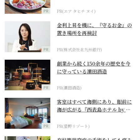
PR
PR(エア タヒチ ヌイ)
金利上昇を機に、『守るお金』の
置き場所を再検討
PR
PR(株式会社北九州銀行)
創業から続く150余年の歴史を今
に守っている濵田酒造
PR
PR(濵田酒造)
客室はすべて海側にあり、眼前に
海が広がる『西表島ホテル by 星
野リゾート』
PR
PR(星野リゾート)