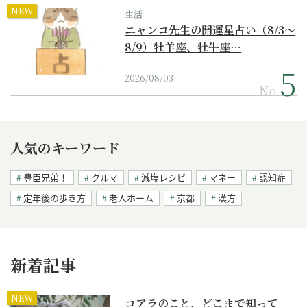
NEW
生活
ニャンコ先生の開運星占い（8/3～
8/9）牡羊座、牡牛座…
2026/08/03
No.
人気のキーワード
豊臣兄弟！
クルマ
減塩レシピ
マネー
認知症
定年後の歩き方
老人ホーム
京都
漢方
新着記事
NEW
コアラのこと、どこまで知って