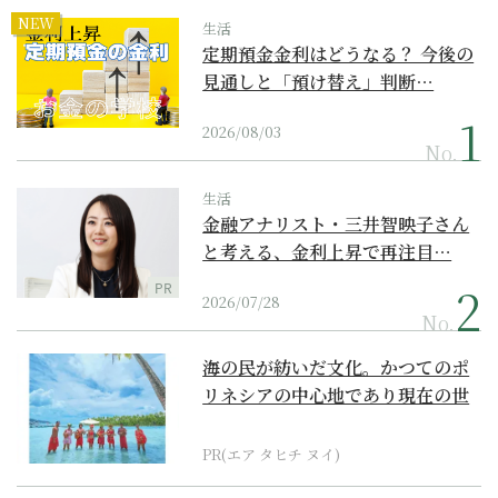
NEW
生活
定期預金金利はどうなる？ 今後の
見通しと「預け替え」判断…
2026/08/03
No.
生活
金融アナリスト・三井智映子さん
と考える、金利上昇で再注目…
PR
2026/07/28
No.
海の民が紡いだ文化。かつてのポ
リネシアの中心地であり現在の世
界遺産からみえてくる...
PR(エア タヒチ ヌイ)