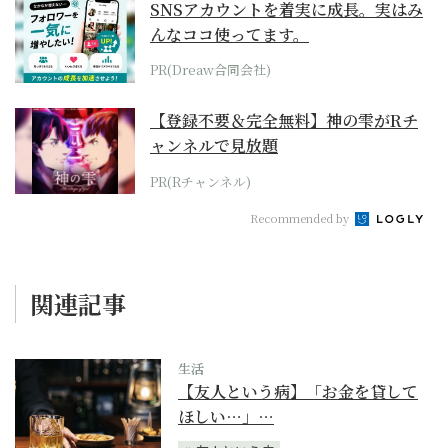
SNSアカウントを着実に成長。実はみ
んなココ使ってます。
PR(Dreaw合同会社)
【登録不要＆完全無料】神の雫がRチ
ャンネルで見放題
PR(Rチャンネル)
Recommended by
関連記事
生活
【友人という病】「お金を貸して
ほしい…」…