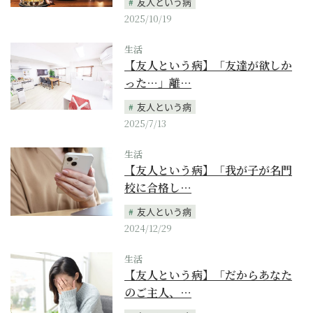
友人という病
2025/10/19
生活
【友人という病】「友達が欲しか
った…」離…
友人という病
2025/7/13
生活
【友人という病】「我が子が名門
校に合格し…
友人という病
2024/12/29
生活
【友人という病】「だからあなた
のご主人、…