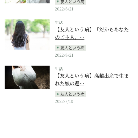
友人という病
2022/8/21
生活
【友人という病】「だからあなた
のご主人、…
友人という病
2022/8/21
生活
【友人という病】高齢出産で生ま
れた娘の遅…
友人という病
2022/7/10