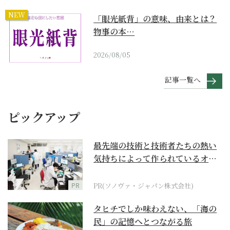
NEW
「眼光紙背」の意味、由来とは？
物事の本…
2026/08/05
記事一覧へ
ピックアップ
最先端の技術と技術者たちの熱い
気持ちによって作られているオー
ダーメイド補聴器
PR
PR(ソノヴァ・ジャパン株式会社)
タヒチでしか味わえない、「海の
民」の記憶へとつながる旅