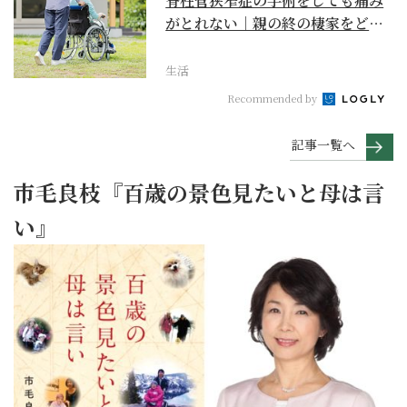
脊柱管狭窄症の手術をしても痛み
がとれない｜親の終の棲家をどう
選ぶ？【２】
生活
Recommended by
記事一覧へ
市毛良枝『百歳の景色見たいと母は言
い』