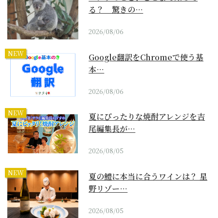
る？ 驚きの…
2026/08/06
NEW
Google翻訳をChromeで使う基
本…
2026/08/06
NEW
夏にぴったりな焼酎アレンジを吉
尾編集長が…
2026/08/05
NEW
夏の鱧に本当に合うワインは？ 星
野リゾー…
2026/08/05