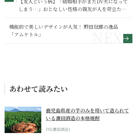
【友人という病】「結婚相手がまたDV夫になって
しまう…」おとなしい性格の親友が人を苛立たせ
る理由～その１～
機能的で美しいデザインが人気！ 野田琺瑯の逸品
「アムケトル」
あわせて読みたい
鹿児島県産の芋のみを用いて造られて
いる濵田酒造の本格焼酎
PR(濵田酒造)