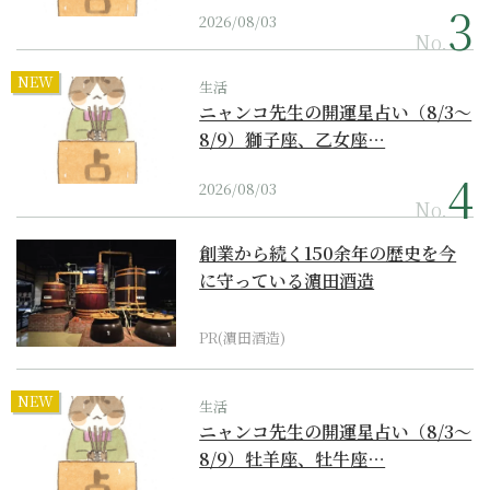
2026/08/03
No.
NEW
生活
ニャンコ先生の開運星占い（8/3～
8/9）獅子座、乙女座…
2026/08/03
No.
創業から続く150余年の歴史を今
に守っている濵田酒造
PR(濵田酒造)
NEW
生活
ニャンコ先生の開運星占い（8/3～
8/9）牡羊座、牡牛座…