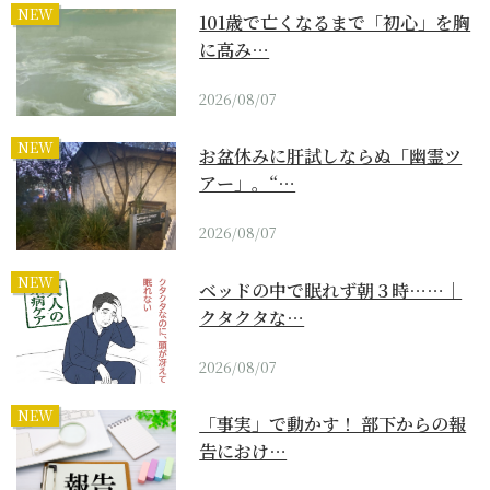
NEW
101歳で亡くなるまで「初心」を胸
に高み…
2026/08/07
NEW
お盆休みに肝試しならぬ「幽霊ツ
アー」。“…
2026/08/07
NEW
ベッドの中で眠れず朝３時……｜
クタクタな…
2026/08/07
NEW
「事実」で動かす！ 部下からの報
告におけ…