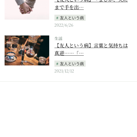
まで手を出…
友人という病
2022/6/26
生活
【友人という病】言葉と気持ちは
真逆……「…
友人という病
2021/12/12