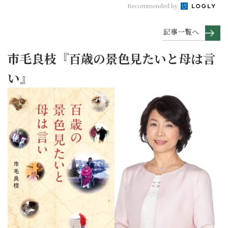
Recommended by
記事一覧へ
市毛良枝『百歳の景色見たいと母は言
い』