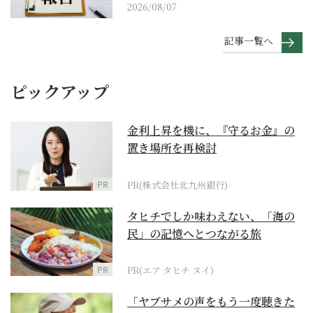
2026/08/07
記事一覧へ
ピックアップ
金利上昇を機に、『守るお金』の
置き場所を再検討
PR
PR(株式会社北九州銀行)
タヒチでしか味わえない、「海の
民」の記憶へとつながる旅
PR
PR(エア タヒチ ヌイ)
「ヤブサメの声をもう一度聴きた