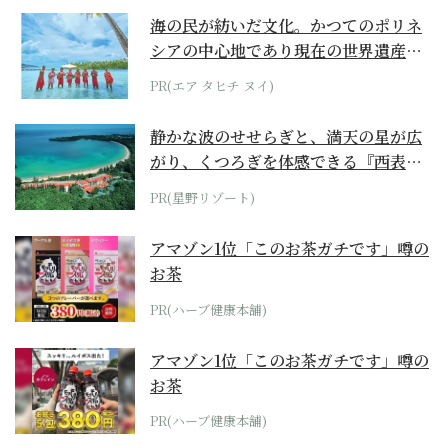
海の民が紡いだ文化。かつてのポリネ
シアの中心地であり現在の世界遺産か
らみえてくる...
PR(エア タヒチ ヌイ)
静かな波のせせらぎと、満天の星が広
がり、くつろぎを体感できる『西表島
ホテル by...
PR(星野リゾート)
アマゾン1位「このお茶ガチです」噂の
お茶
PR(ハーブ健康本舗)
アマゾン1位「このお茶ガチです」噂の
お茶
PR(ハーブ健康本舗)