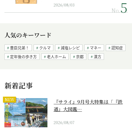
2026/08/03
No.
人気のキーワード
豊臣兄弟！
クルマ
減塩レシピ
マネー
認知症
定年後の歩き方
老人ホーム
京都
漢方
新着記事
NEW
『サライ』9月号大特集は「『鉄
道』大図鑑…
2026/08/07