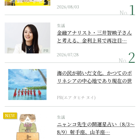
2026/08/03
No.
生活
金融アナリスト・三井智映子さん
と考える、金利上昇で再注目…
PR
2026/07/28
No.
海の民が紡いだ文化。かつてのポ
リネシアの中心地であり現在の世
界遺産からみえてくる...
PR(エア タヒチ ヌイ)
NEW
生活
ニャンコ先生の開運星占い（8/3～
8/9）射手座、山羊座…