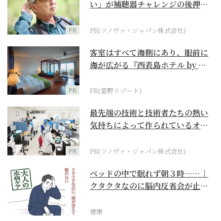
い」が補聴器チャレンジの後押し
に
PR
PR(ソノヴァ・ジャパン株式会社)
客室はすべて海側にあり、眼前に
海が広がる『西表島ホテル by 星
野リゾート』
PR
PR(星野リゾート)
最先端の技術と技術者たちの熱い
気持ちによって作られているオー
ダーメイド補聴器
PR
PR(ソノヴァ・ジャパン株式会社)
ベッドの中で眠れず朝３時……｜
クタクタなのに脳内反省会が止ま
らない【大人の未病ケ...
健康