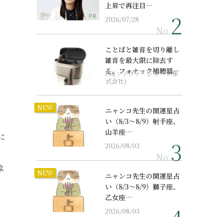
上昇で再注目…
PR
2026/07/28
No.
ことばと雑音を切り離し
雑音を最大限に除去す
る、フォナック補聴器の
PR(ソノヴァ・ジャパン株
最上位モデル
式会社)
NEW
ニャンコ先生の開運星占
い（8/3～8/9）射手座、
山羊座…
に
2026/08/03
No.
よ
NEW
ニャンコ先生の開運星占
い（8/3～8/9）獅子座、
乙女座…
2026/08/03