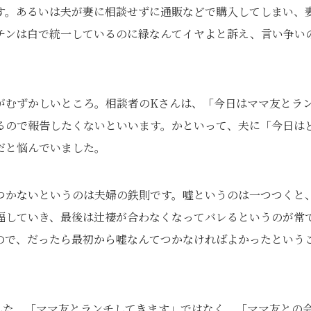
す。あるいは夫が妻に相談せずに通販などで購入してしまい、
チンは白で統一しているのに緑なんてイヤよと訴え、言い争い
がむずかしいところ。相談者のKさんは、「今日はママ友とラ
るので報告したくないといいます。かといって、夫に「今日は
だと悩んでいました。
つかないというのは夫婦の鉄則です。嘘というのは一つつくと
幅していき、最後は辻褄が合わなくなってバレるというのが常
ので、だったら最初から嘘なんてつかなければよかったという
した。「ママ友とランチしてきます」ではなく、「ママ友との