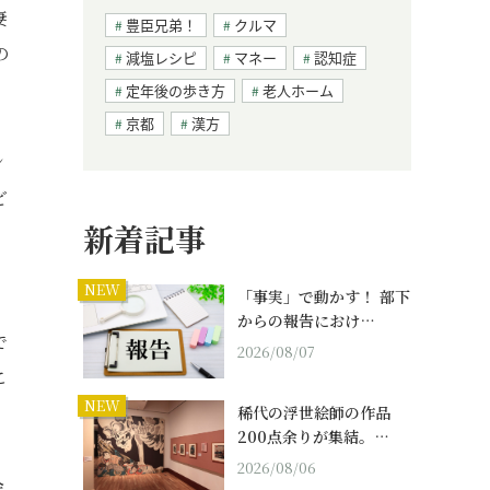
妻
豊臣兄弟！
クルマ
の
減塩レシピ
マネー
認知症
定年後の歩き方
老人ホーム
京都
漢方
ン
ど
新着記事
NEW
「事実」で動かす！ 部下
、
からの報告におけ…
で
2026/08/07
こ
NEW
稀代の浮世絵師の作品
200点余りが集結。…
2026/08/06
会