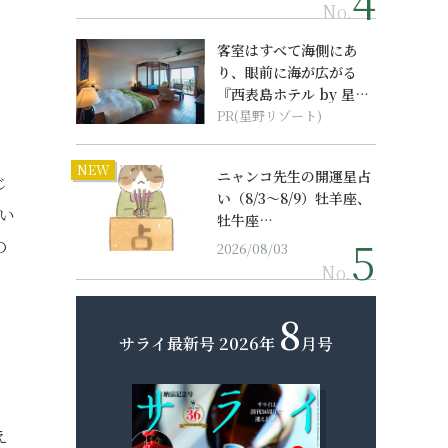
No.
客室はすべて海側にあ
り、眼前に海が広がる
『西表島ホテル by 星野
リゾート』
PR(星野リゾート)
NEW
ニャンコ先生の開運星占
じ
い（8/3～8/9）牡羊座、
い
牡牛座…
の
2026/08/03
No.
8
サライ最新号
2026年
月号
え