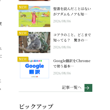
NEW
聖書を読んだことはない
がアダムもノアも知…
2026/08/06
買
NEW
コアラのこと、どこまで
知ってる？ 驚きの…
2026/08/06
れ
に
NEW
Google翻訳をChrome
で使う基本…
2026/08/06
こ
記事一覧へ
ュ
ピックアップ