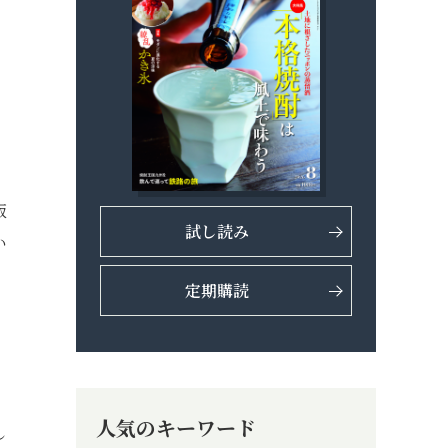
、
飯
試し読み
い
定期購読
人気のキーワード
し