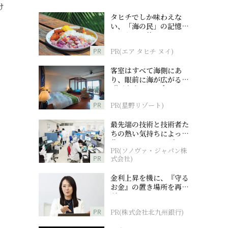
け
タヒチでしか味わえな
い、「海の民」の記憶へ
とつながる旅
PR
PR(エア タヒチ ヌイ)
客室はすべて海側にあ
り、眼前に海が広がる
『西表島ホテル by 星野
リゾート』
PR
PR(星野リゾート)
最先端の技術と技術者た
ちの熱い気持ちによって
作られているオーダーメ
PR(ソノヴァ・ジャパン株
イド補聴器
PR
式会社)
金利上昇を機に、『守る
お金』の置き場所を再検
討
PR
PR(株式会社北九州銀行)