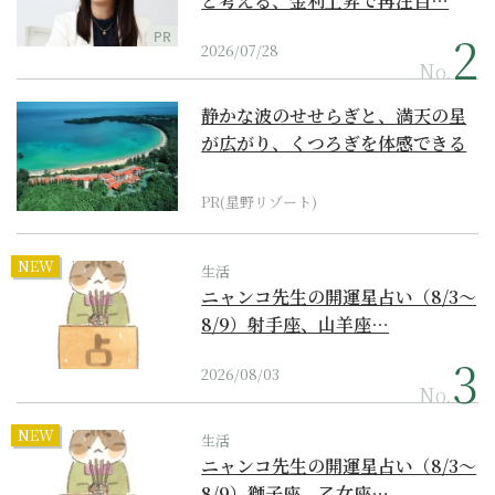
と考える、金利上昇で再注目…
PR
2026/07/28
No.
静かな波のせせらぎと、満天の星
が広がり、くつろぎを体感できる
『西表島ホテル by...
PR(星野リゾート)
NEW
生活
ニャンコ先生の開運星占い（8/3～
8/9）射手座、山羊座…
2026/08/03
No.
NEW
生活
ニャンコ先生の開運星占い（8/3～
8/9）獅子座、乙女座…