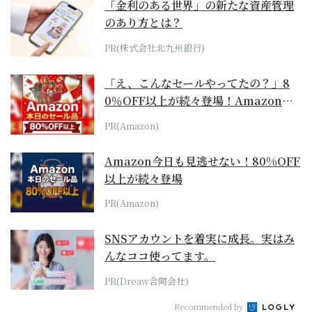
「金利のある世界」の新たな資産管理
のあり方とは？
PR(株式会社北九州銀行)
「え、こんなセールやってたの？」8
0％OFF以上が続々登場！Amazonの
本気が...
PR(Amazon)
Amazon今日も見逃せない！80%OFF
以上が続々登場
PR(Amazon)
SNSアカウントを着実に成長。実はみ
んなココ使ってます。
PR(Dreaw合同会社)
Recommended by