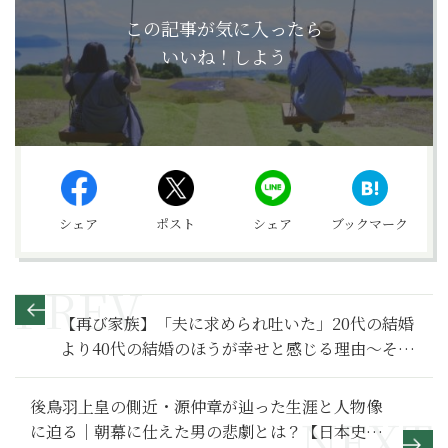
この記事が気に入ったら
いいね！しよう
シェア
ポスト
シェア
ブックマーク
【再び家族】「夫に求められ吐いた」20代の結婚
より40代の結婚のほうが幸せと感じる理由～その
１～
後鳥羽上皇の側近・源仲章が辿った生涯と人物像
に迫る｜朝幕に仕えた男の悲劇とは？【日本史人