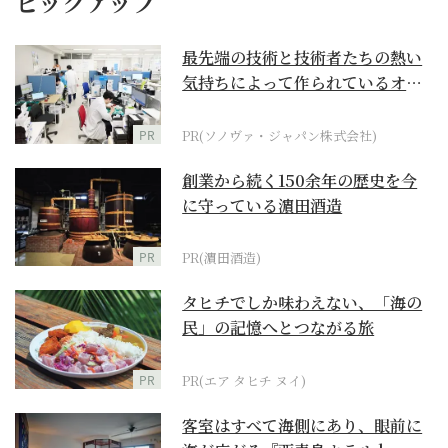
ピックアップ
最先端の技術と技術者たちの熱い
気持ちによって作られているオー
ダーメイド補聴器
PR
PR(ソノヴァ・ジャパン株式会社)
創業から続く150余年の歴史を今
に守っている濵田酒造
PR
PR(濵田酒造)
タヒチでしか味わえない、「海の
民」の記憶へとつながる旅
PR
PR(エア タヒチ ヌイ)
客室はすべて海側にあり、眼前に