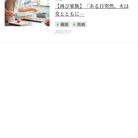
【再び家族】「ある日突然、夫は
女とともに…
離婚
再婚
2022/5/7