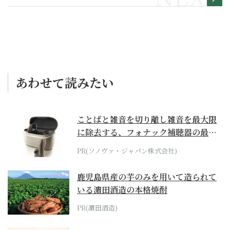
物伝】
あわせて読みたい
ことばと雑音を切り離し雑音を最大限
に除去する、フォナック補聴器の最上
位モデル
PR(ソノヴァ・ジャパン株式会社)
鹿児島県産の芋のみを用いて造られて
いる濵田酒造の本格焼酎
PR(濵田酒造)