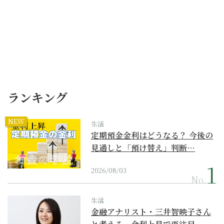
ランキング
NEW
生活
定期預金金利はどうなる？ 今後の
見通しと「預け替え」判断…
2026/08/03
No.
生活
金融アナリスト・三井智映子さん