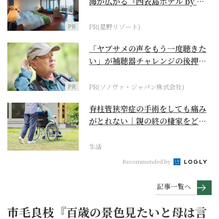
海が広がる『西表島ホテル by 星
野リゾート』
PR
PR(星野リゾート)
「ヤブサメの声をもう一度聴きた
い」が補聴器チャレンジの後押し
に
PR
PR(ソノヴァ・ジャパン株式会社)
脊柱管狭窄症の手術をしても痛み
がとれない｜親の終の棲家をどう
選ぶ？【２】
生活
Recommended by
記事一覧へ
市毛良枝『百歳の景色見たいと母は言