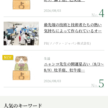
2026/08/03
No.
最先端の技術と技術者たちの熱い
気持ちによって作られているオー
ダーメイド補聴器
PR(ソノヴァ・ジャパン株式会社)
NEW
生活
ニャンコ先生の開運星占い（8/3～
8/9）牡羊座、牡牛座…
2026/08/03
No.
人気のキーワード