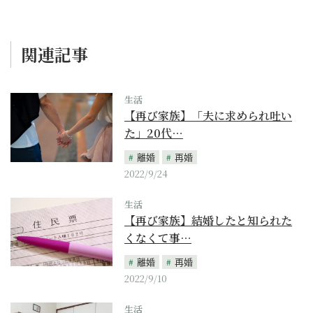
関連記事
生活
【再び家族】「夫に求められ吐い
た」20代…
離婚
再婚
2022/9/24
生活
【再び家族】結婚したと知られた
くなくて事…
離婚
再婚
2022/9/10
生活