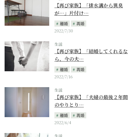
【再び家族】「排水溝から異臭
が…」片付け…
離婚
再婚
2022/7/30
生活
【再び家族】「結婚してくれるな
ら、今の夫…
離婚
再婚
2022/7/16
生活
【再び家族】「夫婦の最後２年間
のやりとり…
離婚
再婚
2022/6/4
生活