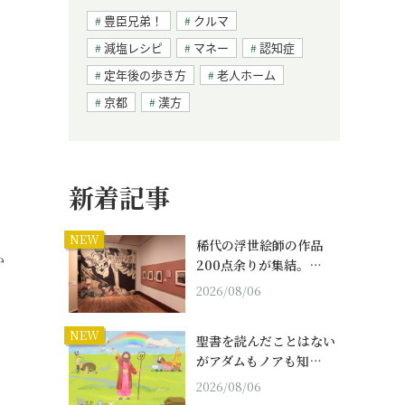
豊臣兄弟！
クルマ
減塩レシピ
マネー
認知症
定年後の歩き方
老人ホーム
京都
漢方
新着記事
NEW
稀代の浮世絵師の作品
か
200点余りが集結。…
2026/08/06
NEW
聖書を読んだことはない
がアダムもノアも知…
2026/08/06