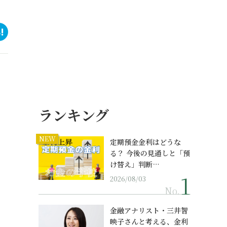
ランキング
NEW
定期預金金利はどうな
る？ 今後の見通しと「預
け替え」判断…
2026/08/03
No.
金融アナリスト・三井智
映子さんと考える、金利