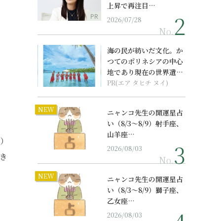
上昇で再注目…
PR
2026/07/28
No.
海の民が紡いだ文化。か
つてのポリネシアの中心
地であり現在の世界遺産
からみえてくる...
PR(エア タヒチ ヌイ)
NEW
ニャンコ先生の開運星占
い（8/3～8/9）射手座、
山羊座…
む）
2026/08/03
き
No.
NEW
ニャンコ先生の開運星占
い（8/3～8/9）獅子座、
乙女座…
2026/08/03