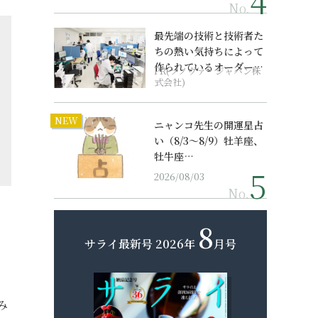
No.
最先端の技術と技術者た
ちの熱い気持ちによって
作られているオーダーメ
PR(ソノヴァ・ジャパン株
イド補聴器
式会社)
NEW
ニャンコ先生の開運星占
い（8/3～8/9）牡羊座、
牡牛座…
2026/08/03
No.
8
サライ最新号
2026年
月号
み