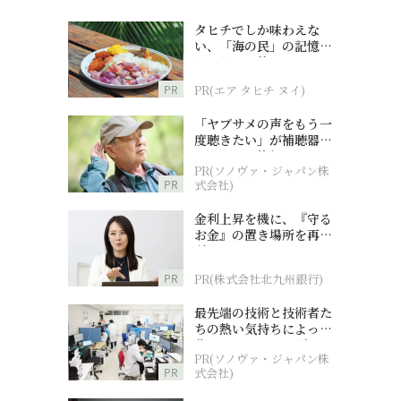
タヒチでしか味わえな
い、「海の民」の記憶へ
とつながる旅
PR
PR(エア タヒチ ヌイ)
「ヤブサメの声をもう一
度聴きたい」が補聴器チ
ャレンジの後押しに
PR(ソノヴァ・ジャパン株
PR
式会社)
金利上昇を機に、『守る
お金』の置き場所を再検
討
PR
PR(株式会社北九州銀行)
最先端の技術と技術者た
ちの熱い気持ちによって
作られているオーダーメ
PR(ソノヴァ・ジャパン株
イド補聴器
PR
式会社)