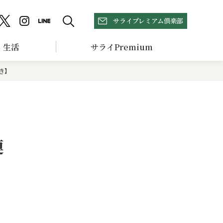
サライプレミアム倶楽部
生活
サライPremium
き】
連
】