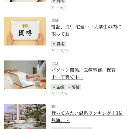
資格
2022/6/14
生活
簿記、FP、宅建…「大学生の内に
取ってお…
資格
2022/5/13
生活
パソコン関係、医療事務、保育
士…子育て中…
主婦
資格
2022/5/6
旅行
行ってみたい温泉ランキング｜3位
熱海、…