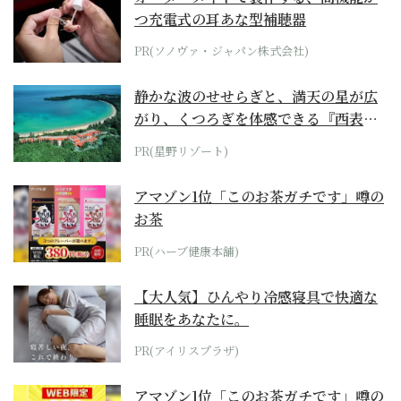
つ充電式の耳あな型補聴器
PR(ソノヴァ・ジャパン株式会社)
静かな波のせせらぎと、満天の星が広
がり、くつろぎを体感できる『西表島
ホテル by...
PR(星野リゾート)
アマゾン1位「このお茶ガチです」噂の
お茶
PR(ハーブ健康本舗)
【大人気】ひんやり冷感寝具で快適な
睡眠をあなたに。
PR(アイリスプラザ)
アマゾン1位「このお茶ガチです」噂の