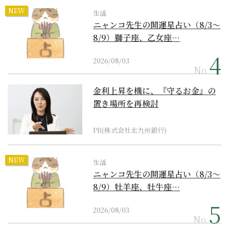
NEW
生活
ニャンコ先生の開運星占い（8/3～
8/9）獅子座、乙女座…
2026/08/03
No.
金利上昇を機に、『守るお金』の
置き場所を再検討
PR(株式会社北九州銀行)
NEW
生活
ニャンコ先生の開運星占い（8/3～
8/9）牡羊座、牡牛座…
2026/08/03
No.