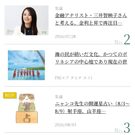
生活
金融アナリスト・三井智映子さん
と考える、金利上昇で再注目…
PR
2026/07/28
No.
海の民が紡いだ文化。かつてのポ
リネシアの中心地であり現在の世
界遺産からみえてくる...
PR(エア タヒチ ヌイ)
NEW
生活
ニャンコ先生の開運星占い（8/3～
8/9）射手座、山羊座…
2026/08/03
No.