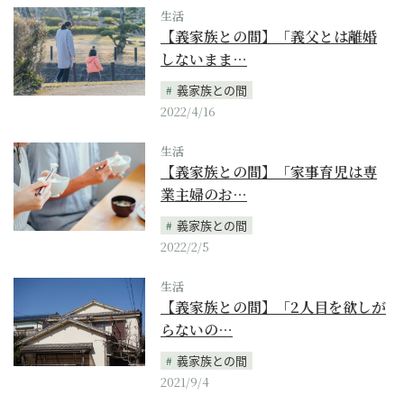
生活
【義家族との間】「義父とは離婚
しないまま…
義家族との間
2022/4/16
生活
【義家族との間】「家事育児は専
業主婦のお…
義家族との間
2022/2/5
生活
【義家族との間】「2人目を欲しが
らないの…
義家族との間
2021/9/4