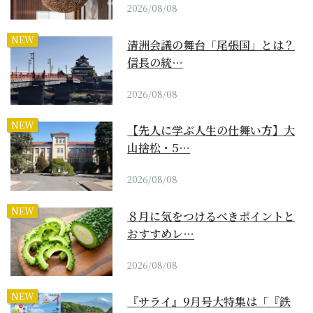
2026/08/08
NEW
清洲会議の舞台「尾張国」とは？
信長の統…
2026/08/08
NEW
【先人に学ぶ人生の仕舞い方】大
山捨松・5…
2026/08/08
NEW
８月に気をつけるべきポイントと
おすすめレ…
2026/08/08
NEW
『サライ』9月号大特集は「『鉄