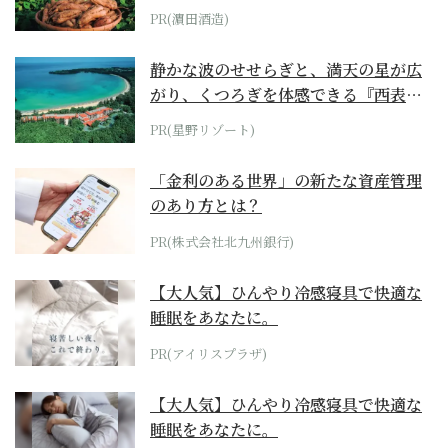
PR(濵田酒造)
静かな波のせせらぎと、満天の星が広
がり、くつろぎを体感できる『西表島
ホテル by...
PR(星野リゾート)
「金利のある世界」の新たな資産管理
のあり方とは？
PR(株式会社北九州銀行)
【大人気】ひんやり冷感寝具で快適な
睡眠をあなたに。
PR(アイリスプラザ)
【大人気】ひんやり冷感寝具で快適な
睡眠をあなたに。