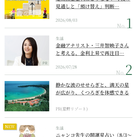
見通しと「預け替え」判断…
2026/08/03
No.
生活
金融アナリスト・三井智映子さん
と考える、金利上昇で再注目…
PR
2026/07/28
No.
静かな波のせせらぎと、満天の星
が広がり、くつろぎを体感できる
『西表島ホテル by...
PR(星野リゾート)
NEW
生活
ニャンコ先生の開運星占い（8/3～