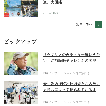
道』大図鑑…
2026/08/07
記事一覧へ
ピックアップ
「ヤブサメの声をもう一度聴きた
い」が補聴器チャレンジの後押し
に
PR
PR(ソノヴァ・ジャパン株式会社)
最先端の技術と技術者たちの熱い
気持ちによって作られているオー
ダーメイド補聴器
PR
PR(ソノヴァ・ジャパン株式会社)