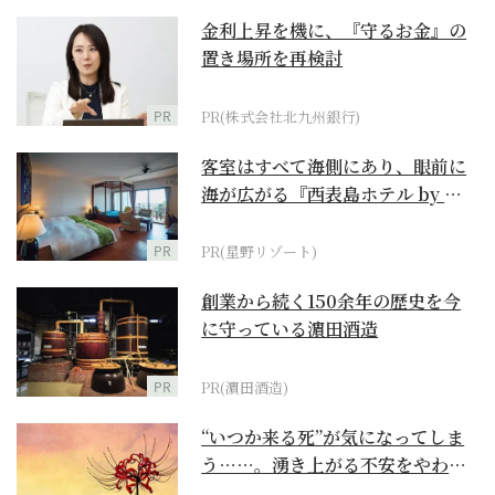
金利上昇を機に、『守るお金』の
置き場所を再検討
PR
PR(株式会社北九州銀行)
客室はすべて海側にあり、眼前に
海が広がる『西表島ホテル by 星
野リゾート』
PR
PR(星野リゾート)
創業から続く150余年の歴史を今
に守っている濵田酒造
PR
PR(濵田酒造)
“いつか来る死”が気になってしま
う……。湧き上がる不安をやわら
げて今を大切にする...