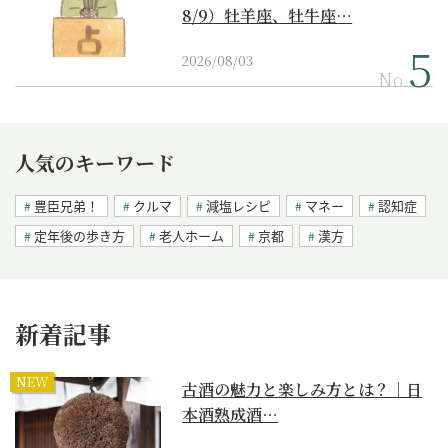
8/9）牡羊座、牡牛座…
2026/08/03
No.
人気のキーワード
豊臣兄弟！
クルマ
減塩レシピ
マネー
認知症
定年後の歩き方
老人ホーム
京都
漢方
新着記事
NEW
古酒の魅力と楽しみ方とは？｜日
本酒熟成酒…