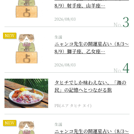
8/9）射手座、山羊座…
2026/08/03
No.
NEW
生活
ニャンコ先生の開運星占い（8/3～
8/9）獅子座、乙女座…
2026/08/03
No.
タヒチでしか味わえない、「海の
民」の記憶へとつながる旅
PR(エア タヒチ ヌイ)
NEW
生活
ニャンコ先生の開運星占い（8/3～