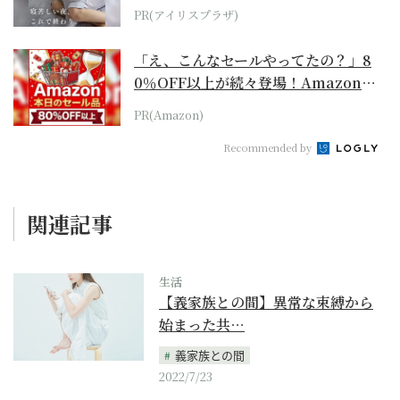
PR(アイリスプラザ)
「え、こんなセールやってたの？」8
0％OFF以上が続々登場！Amazonの
本気が...
PR(Amazon)
Recommended by
関連記事
生活
【義家族との間】異常な束縛から
始まった共…
義家族との間
2022/7/23