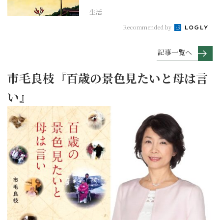
生活
Recommended by
記事一覧へ
市毛良枝『百歳の景色見たいと母は言
い』