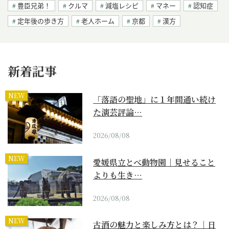
豊臣兄弟！
クルマ
減塩レシピ
マネー
認知症
定年後の歩き方
老人ホーム
京都
漢方
新着記事
NEW
「落語の聖地」に１年間通い続け
た演芸評論…
2026/08/08
NEW
愛媛県立とべ動物園｜見せること
よりも生き…
2026/08/08
NEW
古酒の魅力と楽しみ方とは？｜日