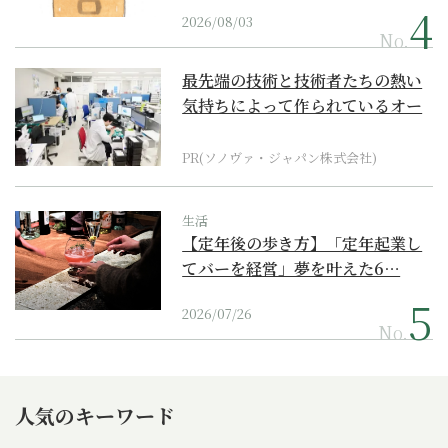
2026/08/03
No.
最先端の技術と技術者たちの熱い
気持ちによって作られているオー
ダーメイド補聴器
PR(ソノヴァ・ジャパン株式会社)
生活
【定年後の歩き方】「定年起業し
てバーを経営」夢を叶えた6…
2026/07/26
No.
人気のキーワード