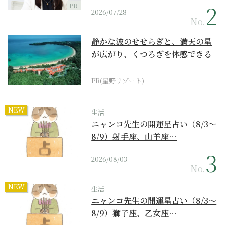
PR
2026/07/28
No.
静かな波のせせらぎと、満天の星
が広がり、くつろぎを体感できる
『西表島ホテル by...
PR(星野リゾート)
NEW
生活
ニャンコ先生の開運星占い（8/3～
8/9）射手座、山羊座…
2026/08/03
No.
NEW
生活
ニャンコ先生の開運星占い（8/3～
8/9）獅子座、乙女座…