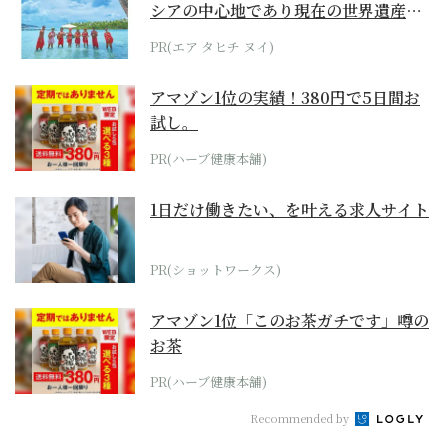
シアの中心地であり現在の世界遺産か
らみえてくる...
PR(エア タヒチ ヌイ)
アマゾン1位の実績！380円で5日間お
試し。
PR(ハーブ健康本舗)
1日だけ働きたい、を叶える求人サイト
PR(ショットワークス)
アマゾン1位「このお茶ガチです」噂の
お茶
PR(ハーブ健康本舗)
Recommended by