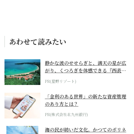
あわせて読みたい
静かな波のせせらぎと、満天の星が広
がり、くつろぎを体感できる『西表島
ホテル by...
PR(星野リゾート)
「金利のある世界」の新たな資産管理
のあり方とは？
PR(株式会社北九州銀行)
海の民が紡いだ文化。かつてのポリネ