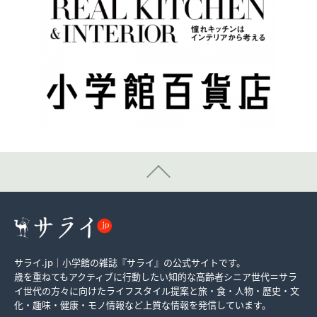
サライ.jp｜小学館の雑誌『サライ』の公式サイトです。
歳を重ねてもアクティブに行動したい知的な高齢者シニア世代＝サラ
イ世代の方々に向けたライフスタイル提案と旅・食・人物・歴史・文
化・趣味・健康・モノ情報など上質な情報を発信しています。