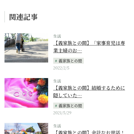
関連記事
生活
【義家族との間】「家事育児は専
業主婦のお…
義家族との間
2022/2/5
生活
【義家族との間】結婚するために
隠していた…
義家族との間
2021/5/29
生活
【義家族との間】余計なお世話！