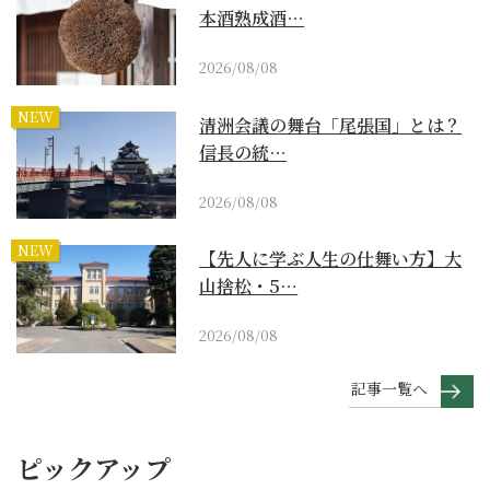
本酒熟成酒…
2026/08/08
NEW
清洲会議の舞台「尾張国」とは？
信長の統…
2026/08/08
NEW
【先人に学ぶ人生の仕舞い方】大
山捨松・5…
2026/08/08
記事一覧へ
ピックアップ