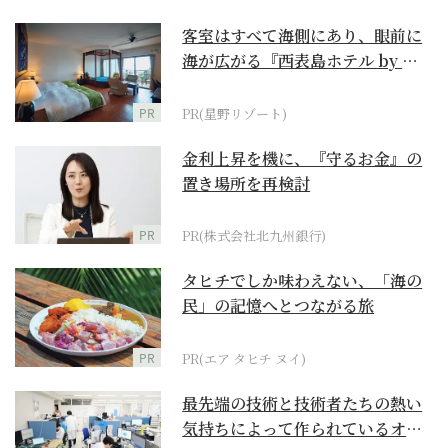
客室はすべて海側にあり、眼前に
海が広がる『西表島ホテル by 星
野リゾート』
PR
PR(星野リゾート)
金利上昇を機に、『守るお金』の
置き場所を再検討
PR
PR(株式会社北九州銀行)
タヒチでしか味わえない、「海の
民」の記憶へとつながる旅
PR
PR(エア タヒチ ヌイ)
最先端の技術と技術者たちの熱い
気持ちによって作られているオー