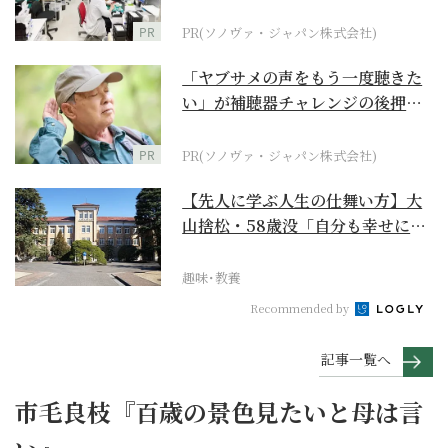
ダーメイド補聴器
PR
PR(ソノヴァ・ジャパン株式会社)
「ヤブサメの声をもう一度聴きた
い」が補聴器チャレンジの後押し
に
PR
PR(ソノヴァ・ジャパン株式会社)
【先人に学ぶ人生の仕舞い方】大
山捨松・58歳没「自分も幸せにな
れその上お国のため...
趣味･教養
Recommended by
記事一覧へ
市毛良枝『百歳の景色見たいと母は言