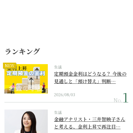
ランキング
NEW
生活
定期預金金利はどうなる？ 今後の
見通しと「預け替え」判断…
2026/08/03
No.
生活
金融アナリスト・三井智映子さん
と考える、金利上昇で再注目…