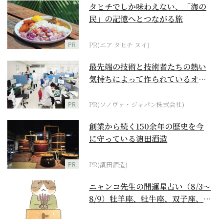
タヒチでしか味わえない、「海の
民」の記憶へとつながる旅
PR
PR(エア タヒチ ヌイ)
最先端の技術と技術者たちの熱い
気持ちによって作られているオー
ダーメイド補聴器
PR
PR(ソノヴァ・ジャパン株式会社)
創業から続く150余年の歴史を今
に守っている濵田酒造
PR
PR(濵田酒造)
ニャンコ先生の開運星占い（8/3～
8/9）牡羊座、牡牛座、双子座、蟹
座編