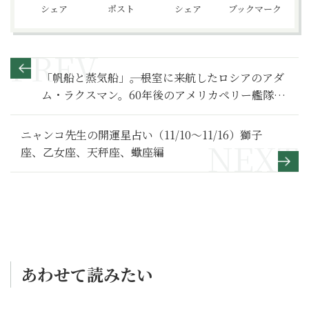
シェア
ポスト
シェア
ブックマーク
「帆船と蒸気船」――。根室に来航したロシアのアダ
ム・ラクスマン。60年後のアメリカペリー艦隊と
の重要な相違点【べらぼう～蔦重栄華乃夢噺～ 満
喫リポート】使節団編
ニャンコ先生の開運星占い（11/10～11/16）獅子
座、乙女座、天秤座、蠍座編
あわせて読みたい