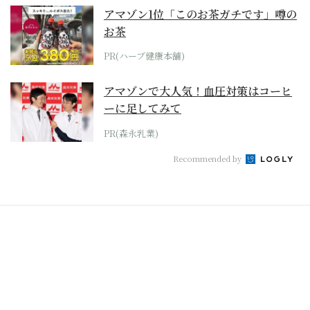
アマゾン1位「このお茶ガチです」噂の
お茶
PR(ハーブ健康本舗)
アマゾンで大人気！血圧対策はコーヒ
ーに足してみて
PR(森永乳業)
Recommended by