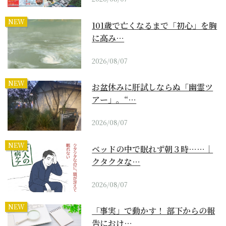
NEW
101歳で亡くなるまで「初心」を胸
に高み…
2026/08/07
NEW
お盆休みに肝試しならぬ「幽霊ツ
アー」。“…
2026/08/07
NEW
ベッドの中で眠れず朝３時……｜
クタクタな…
2026/08/07
NEW
「事実」で動かす！ 部下からの報
告におけ…