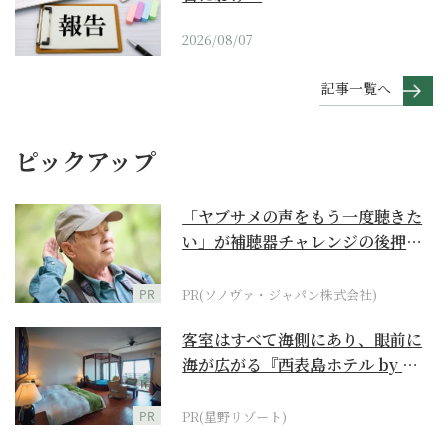
2026/08/07
記事一覧へ
ピックアップ
「ヤブサメの声をもう一度聴きた
い」が補聴器チャレンジの後押し
に
PR
PR(ソノヴァ・ジャパン株式会社)
客室はすべて海側にあり、眼前に
海が広がる『西表島ホテル by 星
野リゾート』
PR
PR(星野リゾート)