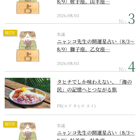
8/9）射手座、山羊座…
2026/08/03
No.
NEW
生活
ニャンコ先生の開運星占い（8/3～
8/9）獅子座、乙女座…
2026/08/03
No.
タヒチでしか味わえない、「海の
民」の記憶へとつながる旅
PR(エア タヒチ ヌイ)
NEW
生活
ニャンコ先生の開運星占い（8/3～