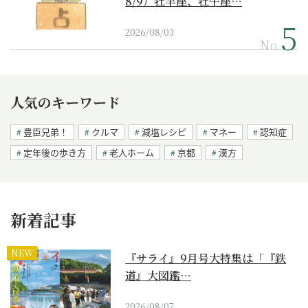
8/9）牡羊座、牡牛座…
2026/08/03
No.
人気のキーワード
豊臣兄弟！
クルマ
減塩レシピ
マネー
認知症
定年後の歩き方
老人ホーム
京都
漢方
新着記事
NEW
『サライ』9月号大特集は「『鉄
道』大図鑑…
2026/08/07