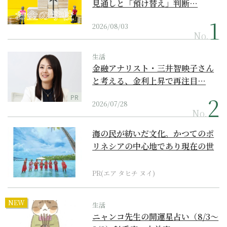
見通しと「預け替え」判断…
2026/08/03
No.
生活
金融アナリスト・三井智映子さん
と考える、金利上昇で再注目…
PR
2026/07/28
No.
海の民が紡いだ文化。かつてのポ
リネシアの中心地であり現在の世
界遺産からみえてくる...
PR(エア タヒチ ヌイ)
NEW
生活
ニャンコ先生の開運星占い（8/3～