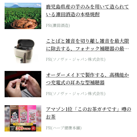
鹿児島県産の芋のみを用いて造られて
いる濵田酒造の本格焼酎
PR(濵田酒造)
ことばと雑音を切り離し雑音を最大限
に除去する、フォナック補聴器の最上
位モデル
PR(ソノヴァ・ジャパン株式会社)
オーダーメイドで製作する、高機能か
つ充電式の耳あな型補聴器
PR(ソノヴァ・ジャパン株式会社)
アマゾン1位「このお茶ガチです」噂の
お茶
PR(ハーブ健康本舗)