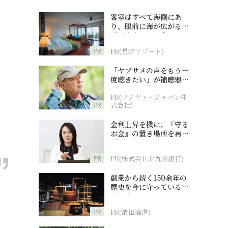
客室はすべて海側にあ
り、眼前に海が広がる
『西表島ホテル by 星野
リゾート』
PR
PR(星野リゾート)
「ヤブサメの声をもう一
度聴きたい」が補聴器チ
ャレンジの後押しに
PR(ソノヴァ・ジャパン株
PR
式会社)
金利上昇を機に、『守る
お金』の置き場所を再検
討
PR
PR(株式会社北九州銀行)
創業から続く150余年の
歴史を今に守っている濵
田酒造
PR
PR(濵田酒造)