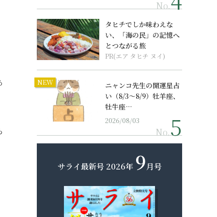
No.
タヒチでしか味わえな
い、「海の民」の記憶へ
とつながる旅
PR(エア タヒチ ヌイ)
あ
NEW
ニャンコ先生の開運星占
い（8/3～8/9）牡羊座、
牡牛座…
2026/08/03
ら
No.
9
サライ最新号
2026年
月号