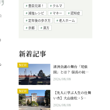
豊臣兄弟！
クルマ
減塩レシピ
マネー
認知症
た
定年後の歩き方
老人ホーム
京都
漢方
り
新着記事
ル
NEW
清洲会議の舞台「尾張
国」とは？ 信長の統…
2026/08/08
NEW
【先人に学ぶ人生の仕舞
い方】大山捨松・5…
2026/08/08