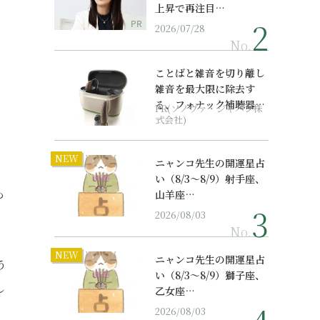
上昇で再注目…
PR
2026/07/28
No.
ことばと雑音を切り離し
雑音を最大限に除去す
る、フォナック補聴器の
PR(ソノヴァ・ジャパン株
最上位モデル
式会社)
NEW
ニャンコ先生の開運星占
い（8/3～8/9）射手座、
も
山羊座…
2026/08/03
No.
NEW
ニャンコ先生の開運星占
う
い（8/3～8/9）獅子座、
し
乙女座…
2026/08/03