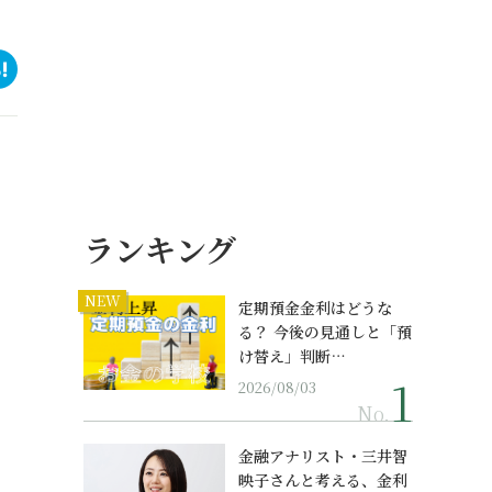
ランキング
NEW
定期預金金利はどうな
る？ 今後の見通しと「預
け替え」判断…
2026/08/03
No.
金融アナリスト・三井智
映子さんと考える、金利