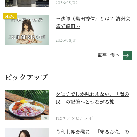
2026/08/09
NEW
三法師（織田秀信）とは？ 清洲会
議で織田…
2026/08/09
記事一覧へ
ピックアップ
タヒチでしか味わえない、「海の
民」の記憶へとつながる旅
PR
PR(エア タヒチ ヌイ)
金利上昇を機に、『守るお金』の