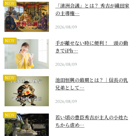
NEW
「清洲会議」とは？ 秀吉が織田家
の主導権…
2026/08/09
NEW
手が離せない時に便利！ 頭の動
きでiPh…
2026/08/09
NEW
池田恒興の最期とは？｜信長の乳
兄弟として…
2026/08/09
NEW
若い頃の豊臣秀吉が主人の小姓た
ちから虐め…