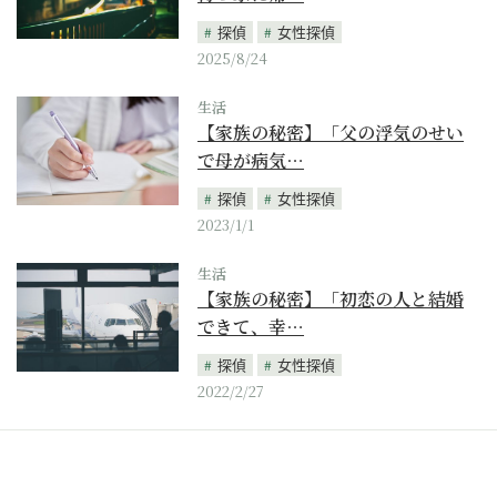
探偵
女性探偵
2025/8/24
生活
【家族の秘密】「父の浮気のせい
で母が病気…
探偵
女性探偵
2023/1/1
生活
【家族の秘密】「初恋の人と結婚
できて、幸…
探偵
女性探偵
2022/2/27