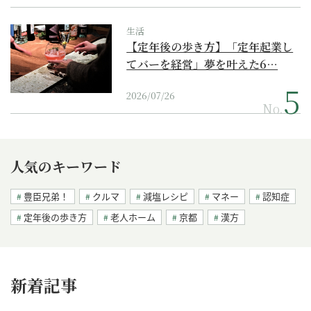
生活
【定年後の歩き方】「定年起業し
てバーを経営」夢を叶えた6…
2026/07/26
No.
人気のキーワード
豊臣兄弟！
クルマ
減塩レシピ
マネー
認知症
定年後の歩き方
老人ホーム
京都
漢方
新着記事