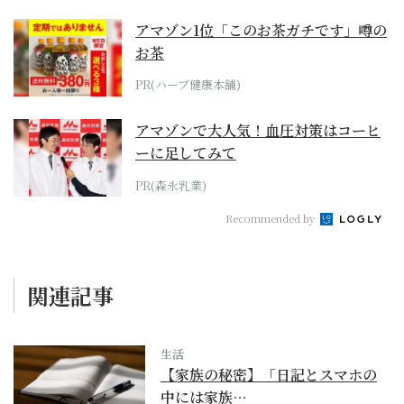
アマゾン1位「このお茶ガチです」噂の
お茶
PR(ハーブ健康本舗)
アマゾンで大人気！血圧対策はコーヒ
ーに足してみて
PR(森永乳業)
Recommended by
関連記事
生活
【家族の秘密】「日記とスマホの
中には家族…