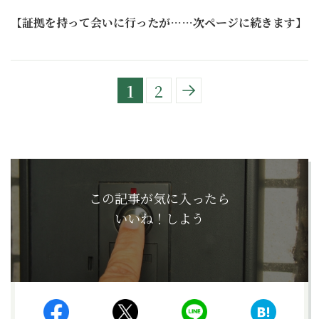
【
証拠を持って会いに行ったが……次ページに続きます
】
1
2
この記事が気に入ったら
いいね！しよう