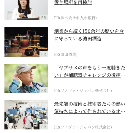
置き場所を再検討
PR
PR(株式会社北九州銀行)
創業から続く150余年の歴史を今
に守っている濵田酒造
PR
PR(濵田酒造)
「ヤブサメの声をもう一度聴きた
い」が補聴器チャレンジの後押し
に
PR
PR(ソノヴァ・ジャパン株式会社)
最先端の技術と技術者たちの熱い
気持ちによって作られているオー
ダーメイド補聴器
PR
PR(ソノヴァ・ジャパン株式会社)