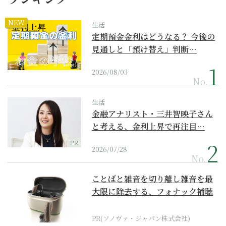
NEW
生活
定期預金金利はどうなる？ 今後の
見通しと「預け替え」判断…
2026/08/03
No.
生活
金融アナリスト・三井智映子さん
と考える、金利上昇で再注目…
PR
2026/07/28
No.
ことばと雑音を切り離し雑音を最
大限に除去する、フォナック補聴
器の最上位モデル
PR(ソノヴァ・ジャパン株式会社)