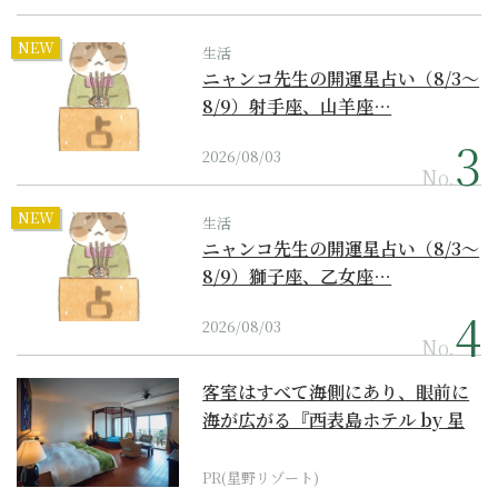
NEW
生活
ニャンコ先生の開運星占い（8/3～
8/9）射手座、山羊座…
2026/08/03
No.
NEW
生活
ニャンコ先生の開運星占い（8/3～
8/9）獅子座、乙女座…
2026/08/03
No.
客室はすべて海側にあり、眼前に
海が広がる『西表島ホテル by 星
野リゾート』
PR(星野リゾート)