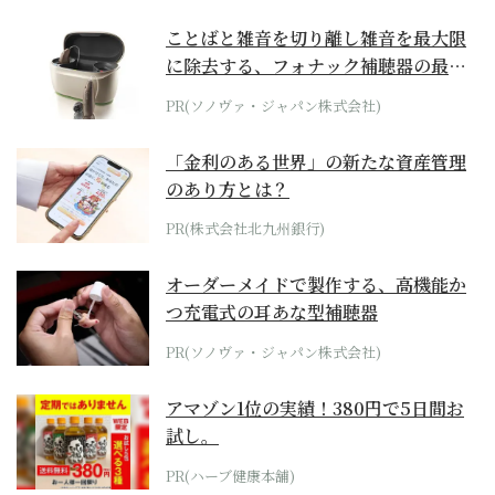
ことばと雑音を切り離し雑音を最大限
に除去する、フォナック補聴器の最上
位モデル
PR(ソノヴァ・ジャパン株式会社)
「金利のある世界」の新たな資産管理
のあり方とは？
PR(株式会社北九州銀行)
オーダーメイドで製作する、高機能か
つ充電式の耳あな型補聴器
PR(ソノヴァ・ジャパン株式会社)
アマゾン1位の実績！380円で5日間お
試し。
PR(ハーブ健康本舗)