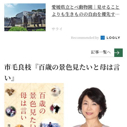
愛媛県立とべ動物園｜見せること
よりも生きものの自由を優先する
『動物中心主義』のあ...
サライ
Recommended by
記事一覧へ
市毛良枝『百歳の景色見たいと母は言
い』