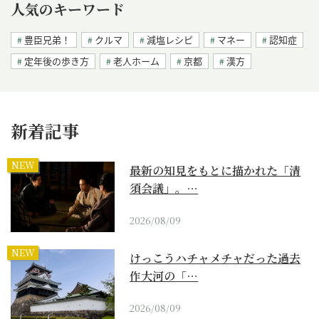
人気のキーワード
豊臣兄弟！
クルマ
減塩レシピ
マネー
認知症
定年後の歩き方
老人ホーム
京都
漢方
新着記事
NEW
最新の知見をもとに描かれた「清
須会議」。…
2026/08/09
NEW
けっこうハチャメチャだった過去
作大河の「…
2026/08/09