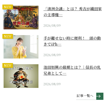
NEW
「清洲会議」とは？ 秀吉が織田家
の主導権…
2026/08/09
NEW
手が離せない時に便利！ 頭の動
きでiPh…
2026/08/09
NEW
池田恒興の最期とは？｜信長の乳
兄弟として…
2026/08/09
記事一覧へ