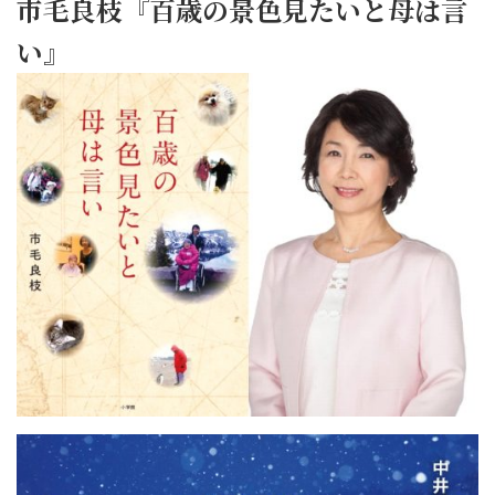
市毛良枝『百歳の景色見たいと母は言
い』