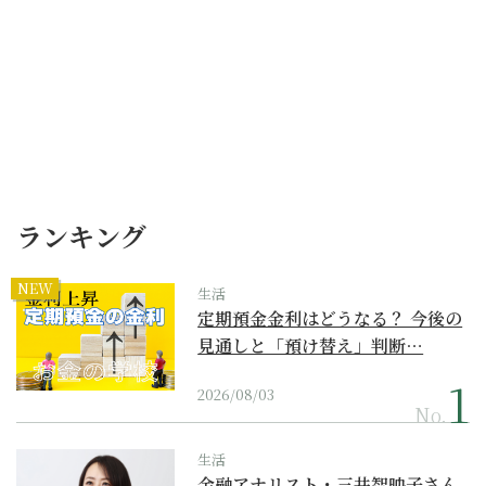
ランキング
NEW
生活
定期預金金利はどうなる？ 今後の
見通しと「預け替え」判断…
2026/08/03
No.
生活
金融アナリスト・三井智映子さん