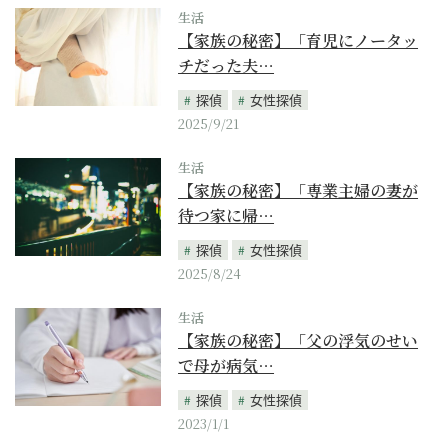
生活
【家族の秘密】「育児にノータッ
チだった夫…
探偵
女性探偵
2025/9/21
生活
【家族の秘密】「専業主婦の妻が
待つ家に帰…
探偵
女性探偵
2025/8/24
生活
【家族の秘密】「父の浮気のせい
で母が病気…
探偵
女性探偵
2023/1/1