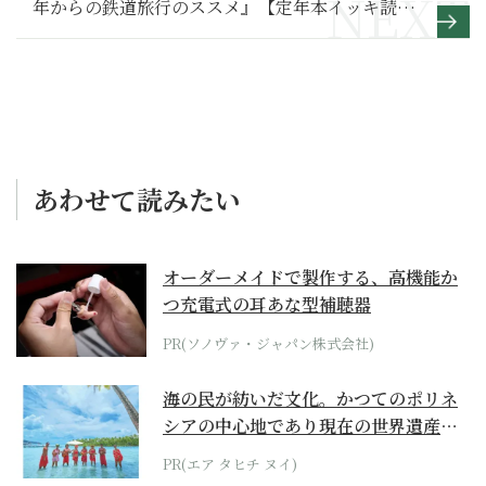
年からの鉄道旅行のススメ』【定年本イッキ読
み】
あわせて読みたい
オーダーメイドで製作する、高機能か
つ充電式の耳あな型補聴器
PR(ソノヴァ・ジャパン株式会社)
海の民が紡いだ文化。かつてのポリネ
シアの中心地であり現在の世界遺産か
らみえてくる...
PR(エア タヒチ ヌイ)