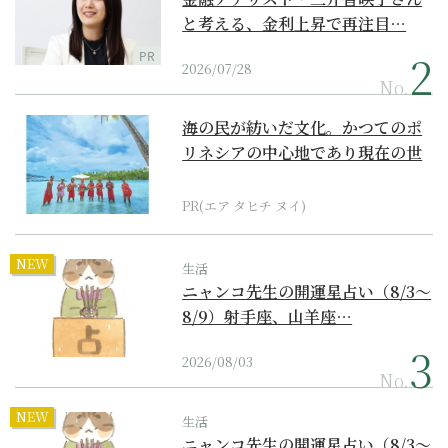
と考える、金利上昇で再注目…
PR
2026/07/28
No.
海の民が紡いだ文化。かつてのポ
リネシアの中心地であり現在の世
界遺産からみえてくる...
PR(エア タヒチ ヌイ)
NEW
生活
ニャンコ先生の開運星占い（8/3～
8/9）射手座、山羊座…
2026/08/03
No.
NEW
生活
ニャンコ先生の開運星占い（8/3～