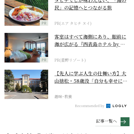
タヒチでしか味わえない、「海の
民」の記憶へとつながる旅
PR
PR(エア タヒチ ヌイ)
客室はすべて海側にあり、眼前に
海が広がる『西表島ホテル by 星
野リゾート』
PR
PR(星野リゾート)
【先人に学ぶ人生の仕舞い方】大
山捨松・58歳没「自分も幸せにな
れその上お国のため...
趣味･教養
Recommended by
記事一覧へ