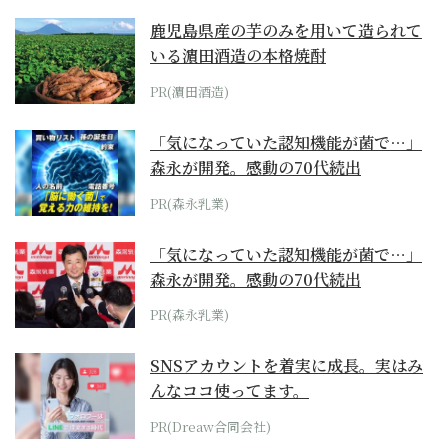
鹿児島県産の芋のみを用いて造られて
いる濵田酒造の本格焼酎
PR(濵田酒造)
「気になっていた認知機能が菌で…」
森永が開発。感動の70代続出
PR(森永乳業)
「気になっていた認知機能が菌で…」
森永が開発。感動の70代続出
PR(森永乳業)
SNSアカウントを着実に成長。実はみ
んなココ使ってます。
PR(Dreaw合同会社)