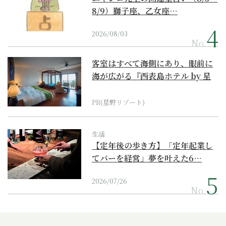
8/9）獅子座、乙女座…
2026/08/03
No.
客室はすべて海側にあり、眼前に
海が広がる『西表島ホテル by 星
野リゾート』
PR(星野リゾート)
生活
【定年後の歩き方】「定年起業し
てバーを経営」夢を叶えた6…
2026/07/26
No.