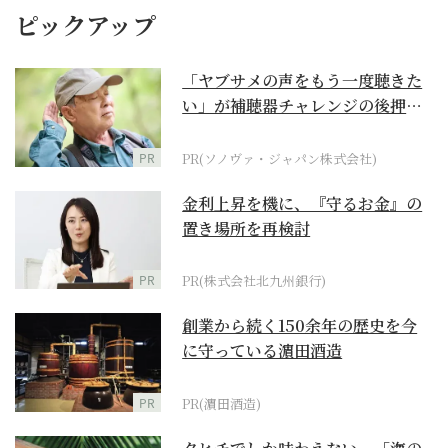
ピックアップ
「ヤブサメの声をもう一度聴きた
い」が補聴器チャレンジの後押し
に
PR
PR(ソノヴァ・ジャパン株式会社)
金利上昇を機に、『守るお金』の
置き場所を再検討
PR
PR(株式会社北九州銀行)
創業から続く150余年の歴史を今
に守っている濵田酒造
PR
PR(濵田酒造)