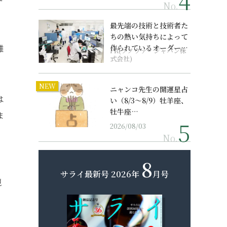
No.
最先端の技術と技術者た
ちの熱い気持ちによって
離
作られているオーダーメ
PR(ソノヴァ・ジャパン株
イド補聴器
式会社)
NEW
ニャンコ先生の開運星占
は
い（8/3～8/9）牡羊座、
牡牛座…
ま
2026/08/03
No.
8
サライ最新号
2026年
月号
観