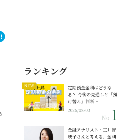
ランキング
NEW
定期預金金利はどうな
る？ 今後の見通しと「預
け替え」判断…
2026/08/03
ろ
No.
金融アナリスト・三井智
映子さんと考える、金利