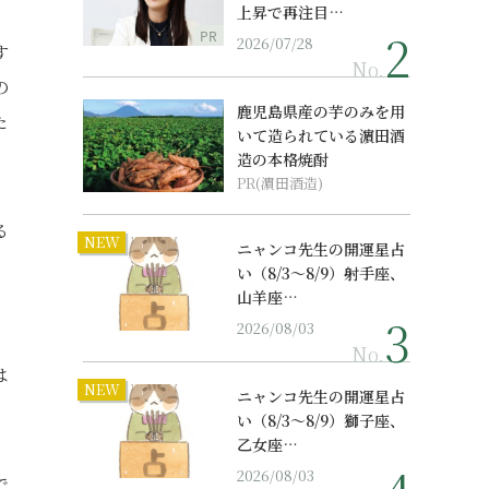
上昇で再注目…
』
PR
2026/07/28
す
No.
の
鹿児島県産の芋のみを用
た
いて造られている濵田酒
造の本格焼酎
PR(濵田酒造)
る
NEW
ニャンコ先生の開運星占
い（8/3～8/9）射手座、
山羊座…
2026/08/03
No.
は
NEW
ニャンコ先生の開運星占
い（8/3～8/9）獅子座、
乙女座…
2026/08/03
で