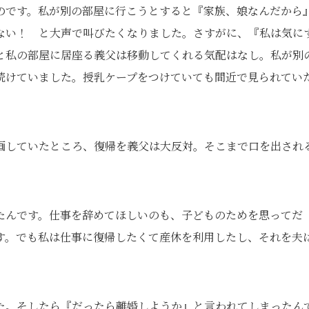
のです。私が別の部屋に行こうとすると『家族、娘なんだから
ない！ と大声で叫びたくなりました。さすがに、『私は気に
と私の部屋に居座る義父は移動してくれる気配はなし。私が別
続けていました。授乳ケープをつけていても間近で見られてい
画していたところ、復帰を義父は大反対。そこまで口を出され
たんです。仕事を辞めてほしいのも、子どものためを思ってだ
す。でも私は仕事に復帰したくて産休を利用したし、それを夫
た。そしたら『だったら離婚しようか』と言われてしまったん