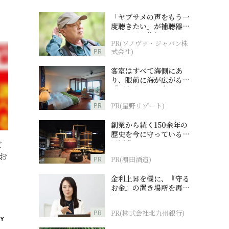
「ヤブサメの声をもう一
度聴きたい」が補聴器チ
ャレンジの後押しに
PR(ソノヴァ・ジャパン株
PR
式会社)
客室はすべて海側にあ
り、眼前に海が広がる
『西表島ホテル by 星野
リゾート』
PR
PR(星野リゾート)
創業から続く150余年の
歴史を今に守っている濵
田酒造
ズ
お
PR
PR(濵田酒造)
金利上昇を機に、『守る
お金』の置き場所を再検
討
PR
PR(株式会社北九州銀行)