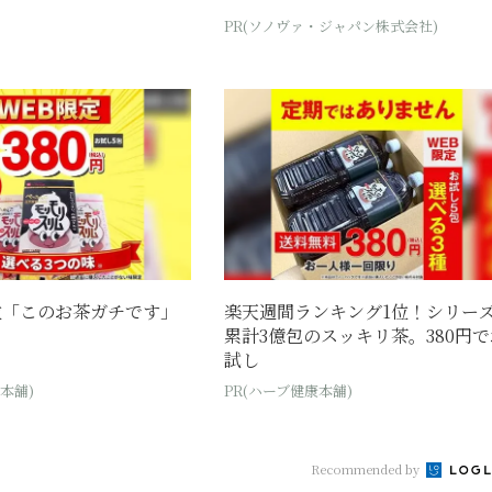
PR(ソノヴァ・ジャパン株式会社)
位「このお茶ガチです」
楽天週間ランキング1位！シリー
累計3億包のスッキリ茶。380円で
試し
本舗)
PR(ハーブ健康本舗)
Recommended by