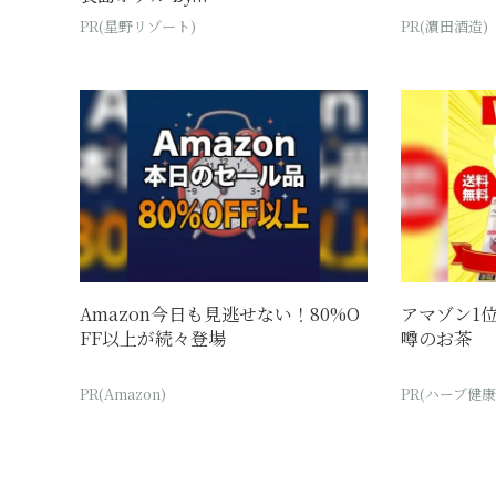
PR(星野リゾート)
PR(濵田酒造)
Amazon今日も見逃せない！80%O
アマゾン1
FF以上が続々登場
噂のお茶
PR(Amazon)
PR(ハーブ健康