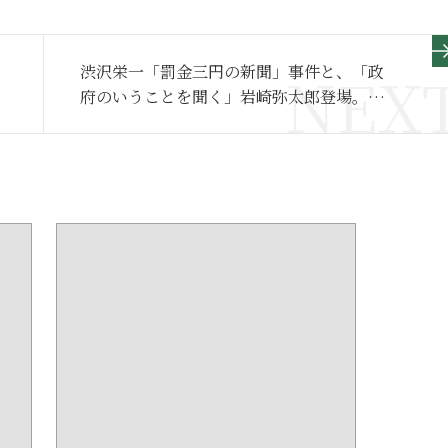
渋沢栄一「罰金三円の新聞」事件と、「政
府のいうことを聞く」岩崎弥太郎登場。裏
テーマは「明治維新レジームの見直し」だ
った!?【青天を衝け 満喫リポート】