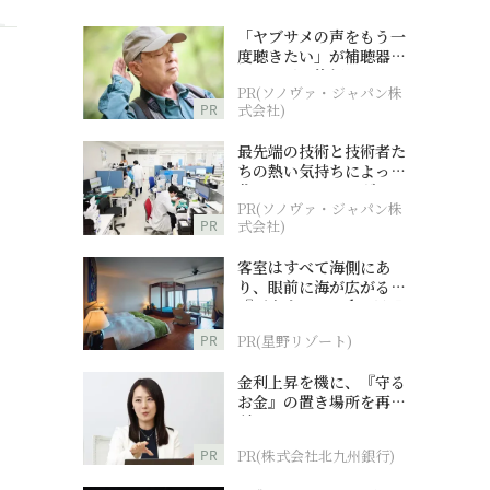
「ヤブサメの声をもう一
度聴きたい」が補聴器チ
ャレンジの後押しに
PR(ソノヴァ・ジャパン株
PR
式会社)
最先端の技術と技術者た
ちの熱い気持ちによって
作られているオーダーメ
PR(ソノヴァ・ジャパン株
イド補聴器
PR
式会社)
客室はすべて海側にあ
り、眼前に海が広がる
『西表島ホテル by 星野
リゾート』
PR
PR(星野リゾート)
金利上昇を機に、『守る
お金』の置き場所を再検
討
PR
PR(株式会社北九州銀行)