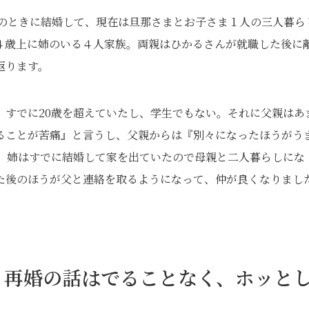
歳のときに結婚して、現在は旦那さまとお子さま１人の三人暮ら
４歳上に姉のいる４人家族。両親はひかるさんが就職した後に
返ります。
、すでに20歳を超えていたし、学生でもない。それに父親はあ
ることが苦痛』と言うし、父親からは『別々になったほうがう
、姉はすでに結婚して家を出ていたので母親と二人暮らしにな
た後のほうが父と連絡を取るようになって、仲が良くなりまし
。再婚の話はでることなく、ホッと