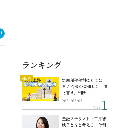
ランキング
NEW
定期預金金利はどうな
る？ 今後の見通しと「預
け替え」判断…
2026/08/03
No.
金融アナリスト・三井智
映子さんと考える、金利