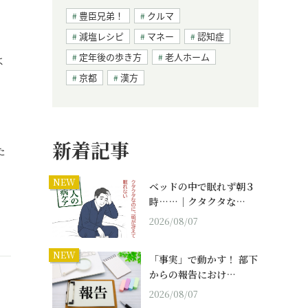
豊臣兄弟！
クルマ
減塩レシピ
マネー
認知症
定年後の歩き方
老人ホーム
よ
京都
漢方
新着記事
た
NEW
ベッドの中で眠れず朝３
時……｜クタクタな…
2026/08/07
NEW
「事実」で動かす！ 部下
からの報告におけ…
2026/08/07