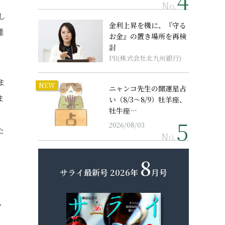
No.
し
金利上昇を機に、『守る
離
お金』の置き場所を再検
討
PR(株式会社北九州銀行)
ま
NEW
ニャンコ先生の開運星占
ま
い（8/3～8/9）牡羊座、
牡牛座…
2026/08/03
た
No.
8
サライ最新号
2026年
月号
し