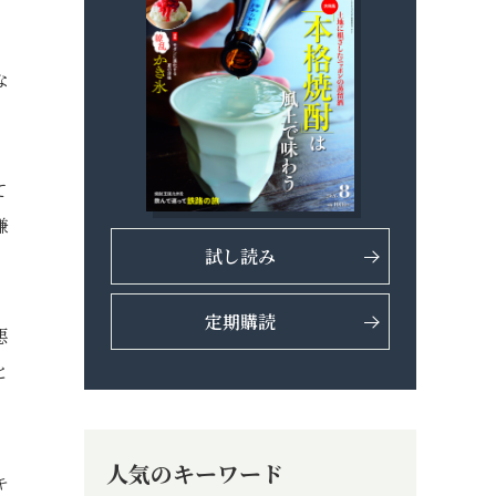
な
て
嫌
試し読み
定期購読
悪
と
人気のキーワード
キ