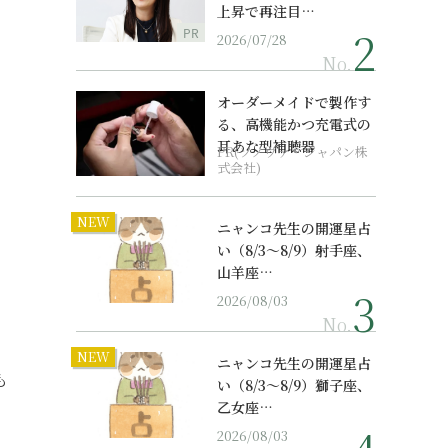
上昇で再注目…
PR
2026/07/28
No.
オーダーメイドで製作す
る、高機能かつ充電式の
耳あな型補聴器
PR(ソノヴァ・ジャパン株
式会社)
NEW
ニャンコ先生の開運星占
い（8/3～8/9）射手座、
山羊座…
2026/08/03
No.
NEW
ニャンコ先生の開運星占
も
い（8/3～8/9）獅子座、
乙女座…
2026/08/03