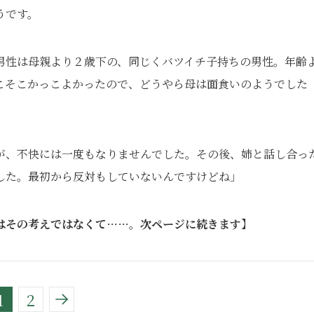
うです。
男性は母親より２歳下の、同じくバツイチ子持ちの男性。年齢
こそこかっこよかったので、どうやら母は面食いのようでした
が、不快には一度もなりませんでした。その後、姉と話し合っ
した。最初から反対もしていないんですけどね」
はその考えではなくて……。次ページに続きます】
1
2