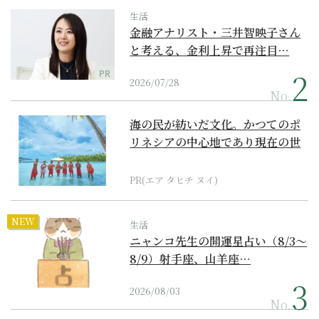
生活
金融アナリスト・三井智映子さん
と考える、金利上昇で再注目…
PR
2026/07/28
No.
海の民が紡いだ文化。かつてのポ
リネシアの中心地であり現在の世
界遺産からみえてくる...
PR(エア タヒチ ヌイ)
NEW
生活
ニャンコ先生の開運星占い（8/3～
8/9）射手座、山羊座…
2026/08/03
No.