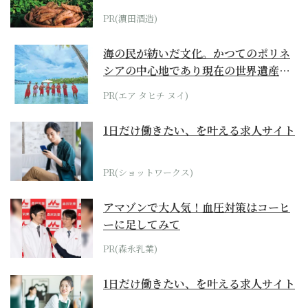
PR(濵田酒造)
海の民が紡いだ文化。かつてのポリネ
シアの中心地であり現在の世界遺産か
らみえてくる...
PR(エア タヒチ ヌイ)
1日だけ働きたい、を叶える求人サイト
PR(ショットワークス)
アマゾンで大人気！血圧対策はコーヒ
ーに足してみて
PR(森永乳業)
1日だけ働きたい、を叶える求人サイト