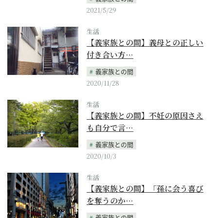
2021/5/29
生活
【義家族との間】義母との正しい
付き合い方…
義家族との間
2020/11/28
生活
【義家族との間】不妊の原因さえ
も自分で言…
義家族との間
2020/10/3
生活
【義家族との間】「孫に会う喜び
を奪うのか…
義家族との間