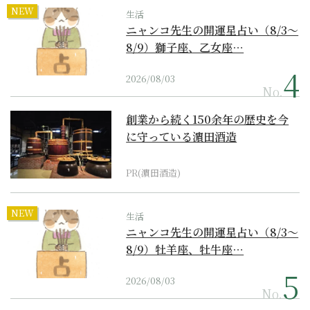
NEW
生活
ニャンコ先生の開運星占い（8/3～
8/9）獅子座、乙女座…
2026/08/03
No.
創業から続く150余年の歴史を今
に守っている濵田酒造
PR(濵田酒造)
NEW
生活
ニャンコ先生の開運星占い（8/3～
8/9）牡羊座、牡牛座…
2026/08/03
No.