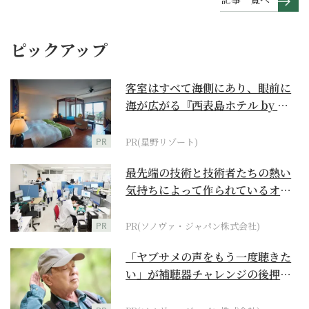
ピックアップ
客室はすべて海側にあり、眼前に
海が広がる『西表島ホテル by 星
野リゾート』
PR
PR(星野リゾート)
最先端の技術と技術者たちの熱い
気持ちによって作られているオー
ダーメイド補聴器
PR
PR(ソノヴァ・ジャパン株式会社)
「ヤブサメの声をもう一度聴きた
い」が補聴器チャレンジの後押し
に