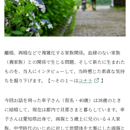
離婚、再婚などで複雑化する家族関係。血縁のない家族
（義家族）との関係で生じる問題、そして新たに生まれた
ものを、当人にインタビューして、当時感じた素直な気持
ちを掘り下げます。【～その１～は
コチラ
】
今回お話を伺った幸子さん（仮名・40歳）は38歳のとき
に結婚して、現在は都内で旦那さまと暮らしています。幸
子さんは愛知県出身で、両親と５歳上に兄のいる４人家
族。中学時代のいじめに対して世間体を大事にした両親と