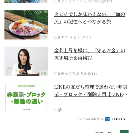
PR
PR(ソノヴァ・ジャパン株式会社)
タヒチでしか味わえない、「海の
民」の記憶へとつながる旅
PR
PR(エア タヒチ ヌイ)
金利上昇を機に、『守るお金』の
置き場所を再検討
PR
PR(株式会社北九州銀行)
LINEの友だち整理で迷わない非表
示・ブロック・削除入門【LINE活
用基本のき】
生活
Recommended by