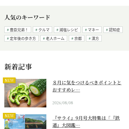
人気のキーワード
豊臣兄弟！
クルマ
減塩レシピ
マネー
認知症
定年後の歩き方
老人ホーム
京都
漢方
新着記事
NEW
８月に気をつけるべきポイントと
おすすめレ…
2026/08/08
NEW
『サライ』9月号大特集は「『鉄
道』大図鑑…