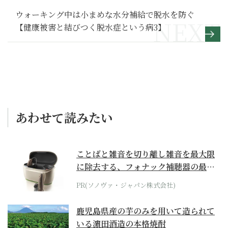
ウォーキング中は小まめな水分補給で脱水を防ぐ
【健康被害と結びつく脱水症という病3】
あわせて読みたい
ことばと雑音を切り離し雑音を最大限
に除去する、フォナック補聴器の最上
位モデル
PR(ソノヴァ・ジャパン株式会社)
鹿児島県産の芋のみを用いて造られて
いる濵田酒造の本格焼酎