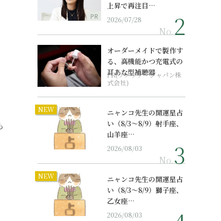
上昇で再注目…
PR
2026/07/28
No.
オーダーメイドで製作す
る、高機能かつ充電式の
耳あな型補聴器
PR(ソノヴァ・ジャパン株
式会社)
NEW
ニャンコ先生の開運星占
い（8/3～8/9）射手座、
も
山羊座…
2026/08/03
No.
NEW
ニャンコ先生の開運星占
い（8/3～8/9）獅子座、
乙女座…
2026/08/03