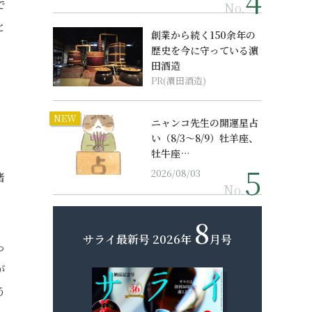
で
No.
と
創業から続く150余年の
歴史を今に守っている濵
田酒造
PR(濵田酒造)
NEW
ニャンコ先生の開運星占
い（8/3～8/9）牡羊座、
牡牛座…
2026/08/03
緒
No.
8
サライ最新号
2026年
月号
っ
が
う