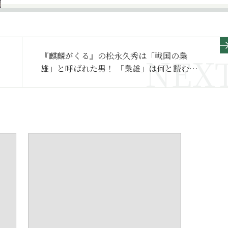
『麒麟がくる』の松永久秀は「戦国の梟
雄」と呼ばれた男！ 「梟雄」は何と読む？
【脳トレ漢字21】