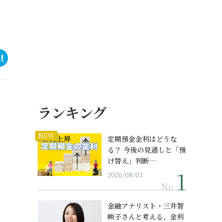
ランキング
NEW
定期預金金利はどうな
る？ 今後の見通しと「預
け替え」判断…
2026/08/03
No.
金融アナリスト・三井智
映子さんと考える、金利