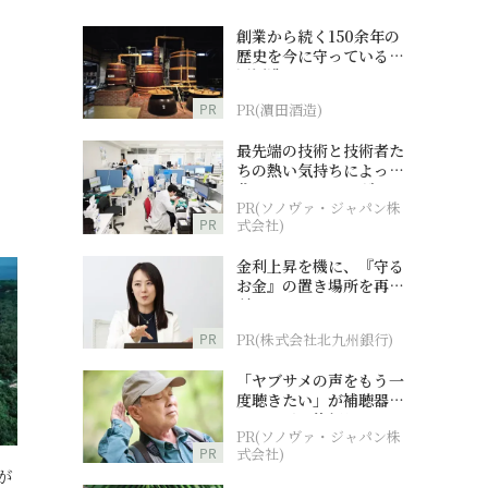
創業から続く150余年の
歴史を今に守っている濵
田酒造
PR
PR(濵田酒造)
最先端の技術と技術者た
ちの熱い気持ちによって
作られているオーダーメ
PR(ソノヴァ・ジャパン株
イド補聴器
PR
式会社)
金利上昇を機に、『守る
お金』の置き場所を再検
討
PR
PR(株式会社北九州銀行)
「ヤブサメの声をもう一
度聴きたい」が補聴器チ
ャレンジの後押しに
PR(ソノヴァ・ジャパン株
PR
式会社)
が