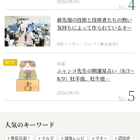
2026/08/03
No.
最先端の技術と技術者たちの熱い
気持ちによって作られているオー
ダーメイド補聴器
PR(ソノヴァ・ジャパン株式会社)
NEW
生活
ニャンコ先生の開運星占い（8/3～
8/9）牡羊座、牡牛座…
2026/08/03
No.
人気のキーワード
豊臣兄弟！
クルマ
減塩レシピ
マネー
認知症