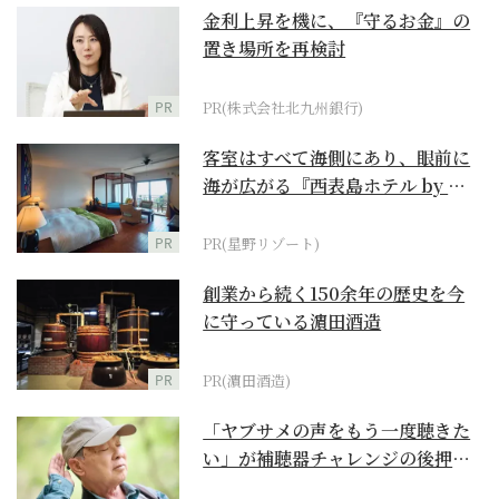
金利上昇を機に、『守るお金』の
置き場所を再検討
PR
PR(株式会社北九州銀行)
客室はすべて海側にあり、眼前に
海が広がる『西表島ホテル by 星
野リゾート』
PR
PR(星野リゾート)
創業から続く150余年の歴史を今
に守っている濵田酒造
PR
PR(濵田酒造)
「ヤブサメの声をもう一度聴きた
い」が補聴器チャレンジの後押し
に