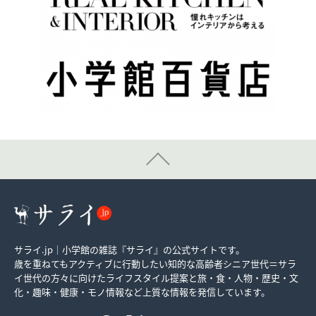
サライ.jp｜小学館の雑誌『サライ』の公式サイトです。
歳を重ねてもアクティブに行動したい知的な高齢者シニア世代＝サラ
イ世代の方々に向けたライフスタイル提案と旅・食・人物・歴史・文
化・趣味・健康・モノ情報など上質な情報を発信しています。