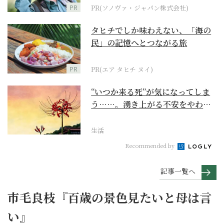
PR
PR(ソノヴァ・ジャパン株式会社)
タヒチでしか味わえない、「海の
民」の記憶へとつながる旅
PR
PR(エア タヒチ ヌイ)
“いつか来る死”が気になってしま
う……。湧き上がる不安をやわら
げて今を大切にする...
生活
Recommended by
記事一覧へ
市毛良枝『百歳の景色見たいと母は言
い』