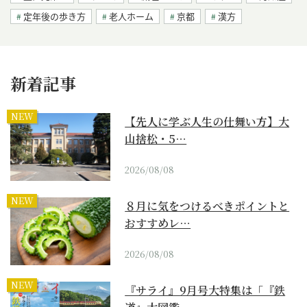
定年後の歩き方
老人ホーム
京都
漢方
新着記事
NEW
【先人に学ぶ人生の仕舞い方】大
山捨松・5…
2026/08/08
NEW
８月に気をつけるべきポイントと
おすすめレ…
2026/08/08
NEW
『サライ』9月号大特集は「『鉄