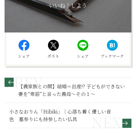
いいね！しよう
シェア
ポスト
シェア
ブックマーク
【義家族との間】結婚＝出産!? 子どもができない
妻を“卑屈”と言った義母～その１～
小さなおりん「Hibiki」｜心落ち着く優しい音
色 墓参りにも持参したい仏具