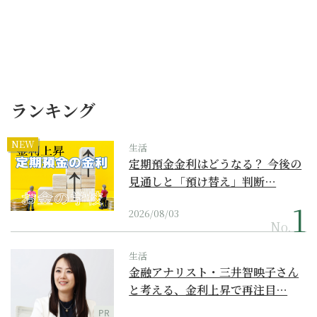
ランキング
NEW
生活
定期預金金利はどうなる？ 今後の
見通しと「預け替え」判断…
2026/08/03
No.
生活
金融アナリスト・三井智映子さん
と考える、金利上昇で再注目…
PR