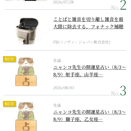
2026/07/28
No.
ことばと雑音を切り離し雑音を最
大限に除去する、フォナック補聴
器の最上位モデル
PR(ソノヴァ・ジャパン株式会社)
NEW
生活
ニャンコ先生の開運星占い（8/3～
8/9）射手座、山羊座…
2026/08/03
No.
NEW
生活
ニャンコ先生の開運星占い（8/3～
8/9）獅子座、乙女座…