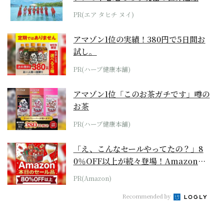
らみえてくる...
PR(エア タヒチ ヌイ)
アマゾン1位の実績！380円で5日間お
試し。
PR(ハーブ健康本舗)
アマゾン1位「このお茶ガチです」噂の
お茶
PR(ハーブ健康本舗)
「え、こんなセールやってたの？」8
0％OFF以上が続々登場！Amazonの
本気が...
PR(Amazon)
Recommended by