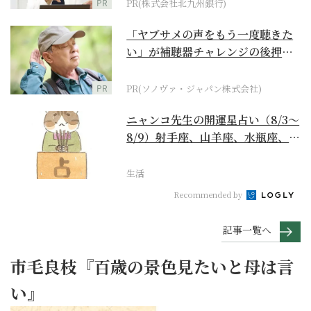
PR
PR(株式会社北九州銀行)
「ヤブサメの声をもう一度聴きた
い」が補聴器チャレンジの後押し
に
PR
PR(ソノヴァ・ジャパン株式会社)
ニャンコ先生の開運星占い（8/3～
8/9）射手座、山羊座、水瓶座、魚
座編
生活
Recommended by
記事一覧へ
市毛良枝『百歳の景色見たいと母は言
い』