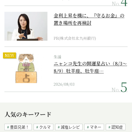
No.
金利上昇を機に、『守るお金』の
置き場所を再検討
PR(株式会社北九州銀行)
NEW
生活
ニャンコ先生の開運星占い（8/3～
8/9）牡羊座、牡牛座…
2026/08/03
No.
人気のキーワード
豊臣兄弟！
クルマ
減塩レシピ
マネー
認知症