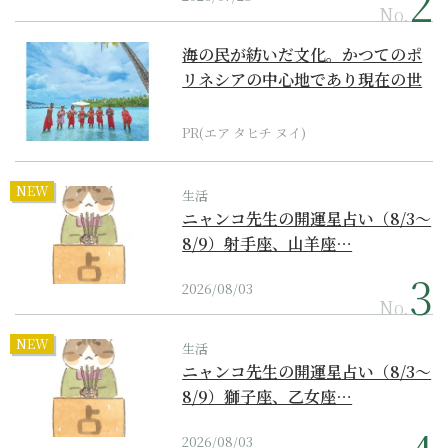
No.
海の民が紡いだ文化。かつてのポ
リネシアの中心地であり現在の世
界遺産からみえてくる...
PR(エア タヒチ ヌイ)
NEW
生活
ニャンコ先生の開運星占い（8/3～
8/9）射手座、山羊座…
2026/08/03
No.
NEW
生活
ニャンコ先生の開運星占い（8/3～
8/9）獅子座、乙女座…
2026/08/03