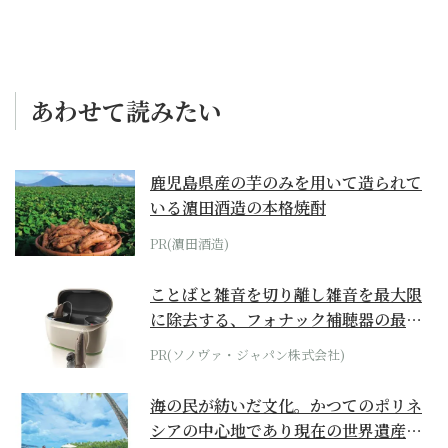
あわせて読みたい
鹿児島県産の芋のみを用いて造られて
いる濵田酒造の本格焼酎
PR(濵田酒造)
ことばと雑音を切り離し雑音を最大限
に除去する、フォナック補聴器の最上
位モデル
PR(ソノヴァ・ジャパン株式会社)
海の民が紡いだ文化。かつてのポリネ
シアの中心地であり現在の世界遺産か