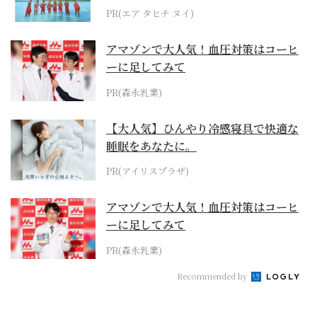
らみえてくる...
PR(エア タヒチ ヌイ)
アマゾンで大人気！血圧対策はコーヒ
ーに足してみて
PR(森永乳業)
【大人気】ひんやり冷感寝具で快適な
睡眠をあなたに。
PR(アイリスプラザ)
アマゾンで大人気！血圧対策はコーヒ
ーに足してみて
PR(森永乳業)
Recommended by