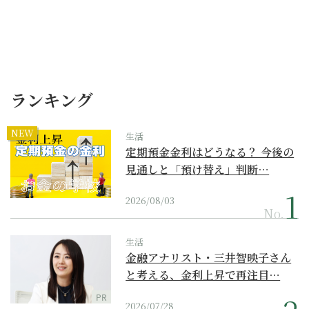
ランキング
NEW
生活
定期預金金利はどうなる？ 今後の
見通しと「預け替え」判断…
2026/08/03
No.
生活
金融アナリスト・三井智映子さん
と考える、金利上昇で再注目…
PR
2026/07/28