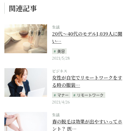
関連記事
生活
20代～40代のモデル1,039人に聞
い…
美容
2021/5/28
ビジネス
女性が自宅でリモートワークをす
る時の服装…
マナー
リモートワーク
2021/4/26
生活
春の脱毛は効果が出やすいってホ
ント？ 医…