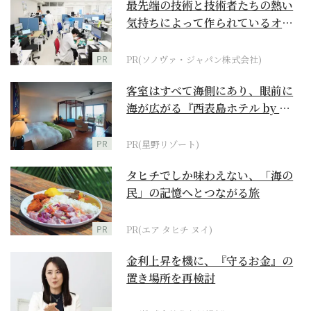
最先端の技術と技術者たちの熱い
気持ちによって作られているオー
ダーメイド補聴器
PR
PR(ソノヴァ・ジャパン株式会社)
客室はすべて海側にあり、眼前に
海が広がる『西表島ホテル by 星
野リゾート』
PR
PR(星野リゾート)
タヒチでしか味わえない、「海の
民」の記憶へとつながる旅
PR
PR(エア タヒチ ヌイ)
金利上昇を機に、『守るお金』の
置き場所を再検討