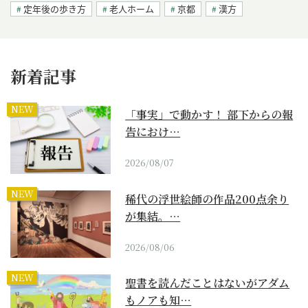
定年後の歩き方
老人ホーム
京都
漢方
新着記事
NEW
「事実」で動かす！ 部下からの報
告におけ…
2026/08/07
NEW
稀代の浮世絵師の作品200点余り
が集結。…
2026/08/06
NEW
聖書を読んだことはないがアダム
もノアも知…