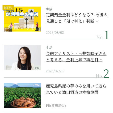
NEW
生活
定期預金金利はどうなる？ 今後の
見通しと「預け替え」判断…
2026/08/03
No.
生活
金融アナリスト・三井智映子さん
と考える、金利上昇で再注目…
PR
2026/07/28
No.
鹿児島県産の芋のみを用いて造ら
れている濵田酒造の本格焼酎
PR(濵田酒造)