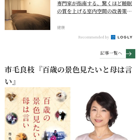
専門家が指南する、驚くほど睡眠
の質を上げる室内空間の改善策と
は
健康
Recommended by
記事一覧へ
市毛良枝『百歳の景色見たいと母は言
い』