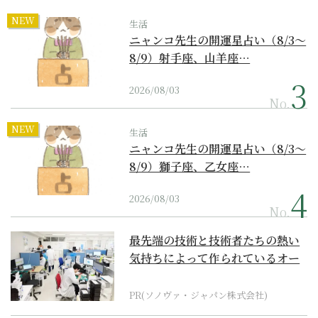
NEW
生活
ニャンコ先生の開運星占い（8/3～
8/9）射手座、山羊座…
2026/08/03
No.
NEW
生活
ニャンコ先生の開運星占い（8/3～
8/9）獅子座、乙女座…
2026/08/03
No.
最先端の技術と技術者たちの熱い
気持ちによって作られているオー
ダーメイド補聴器
PR(ソノヴァ・ジャパン株式会社)