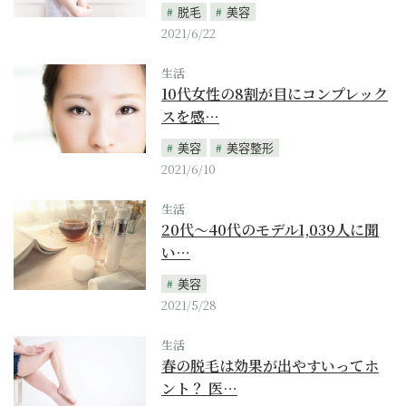
脱毛
美容
2021/6/22
生活
10代女性の8割が目にコンプレック
スを感…
美容
美容整形
2021/6/10
生活
20代～40代のモデル1,039人に聞
い…
美容
2021/5/28
生活
春の脱毛は効果が出やすいってホ
ント？ 医…