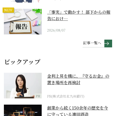
NEW
「事実」で動かす！ 部下からの報
告におけ…
2026/08/07
記事一覧へ
ピックアップ
金利上昇を機に、『守るお金』の
置き場所を再検討
PR
PR(株式会社北九州銀行)
創業から続く150余年の歴史を今
に守っている濵田酒造