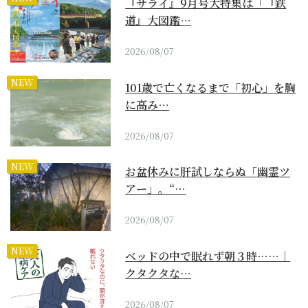
『サライ』9月号大特集は「『鉄
道』大図鑑…
2026/08/07
NEW
101歳で亡くなるまで「初心」を胸
に高み…
2026/08/07
NEW
お盆休みに肝試しならぬ「幽霊ツ
アー」。“…
2026/08/07
NEW
ベッドの中で眠れず朝３時……｜
クタクタな…
2026/08/07