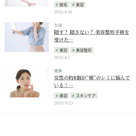
脱毛
美容
2021/4/16
生活
隠す？ 隠さない？ 美容整形手術を
受けた…
美容
美容整形
2021/4/7
健康
女性の約8割が“頬”のシミに悩んで
いる！…
美容
スキンケア
2020/9/23