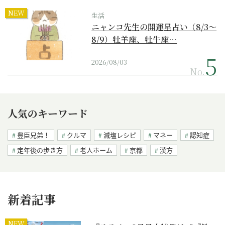
NEW
生活
ニャンコ先生の開運星占い（8/3～
8/9）牡羊座、牡牛座…
2026/08/03
No.
人気のキーワード
豊臣兄弟！
クルマ
減塩レシピ
マネー
認知症
定年後の歩き方
老人ホーム
京都
漢方
新着記事
NEW