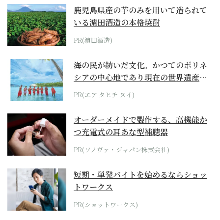
鹿児島県産の芋のみを用いて造られて
いる濵田酒造の本格焼酎
PR(濵田酒造)
海の民が紡いだ文化。かつてのポリネ
シアの中心地であり現在の世界遺産か
らみえてくる...
PR(エア タヒチ ヌイ)
オーダーメイドで製作する、高機能か
つ充電式の耳あな型補聴器
PR(ソノヴァ・ジャパン株式会社)
短期・単発バイトを始めるならショッ
トワークス
PR(ショットワークス)