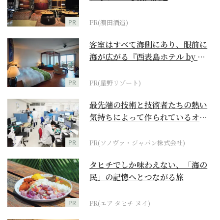
PR
PR(濵田酒造)
客室はすべて海側にあり、眼前に
海が広がる『西表島ホテル by 星
野リゾート』
PR
PR(星野リゾート)
最先端の技術と技術者たちの熱い
気持ちによって作られているオー
ダーメイド補聴器
PR
PR(ソノヴァ・ジャパン株式会社)
タヒチでしか味わえない、「海の
民」の記憶へとつながる旅
PR
PR(エア タヒチ ヌイ)