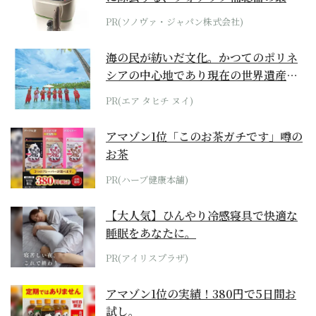
位モデル
PR(ソノヴァ・ジャパン株式会社)
海の民が紡いだ文化。かつてのポリネ
シアの中心地であり現在の世界遺産か
らみえてくる...
PR(エア タヒチ ヌイ)
アマゾン1位「このお茶ガチです」噂の
お茶
PR(ハーブ健康本舗)
【大人気】ひんやり冷感寝具で快適な
睡眠をあなたに。
PR(アイリスプラザ)
アマゾン1位の実績！380円で5日間お
試し。