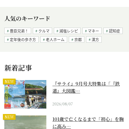
人気のキーワード
豊臣兄弟！
クルマ
減塩レシピ
マネー
認知症
定年後の歩き方
老人ホーム
京都
漢方
新着記事
NEW
『サライ』9月号大特集は「『鉄
道』大図鑑…
2026/08/07
NEW
101歳で亡くなるまで「初心」を胸
に高み…