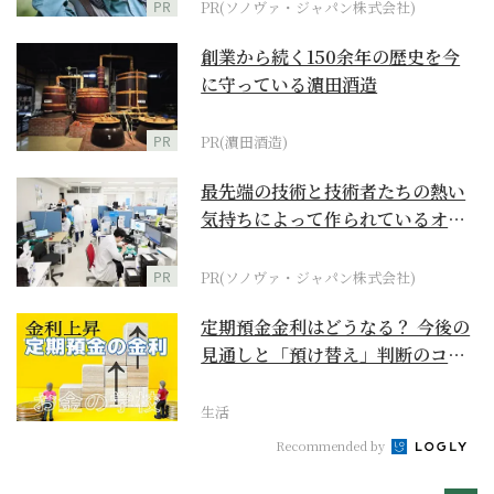
PR
PR(ソノヴァ・ジャパン株式会社)
創業から続く150余年の歴史を今
に守っている濵田酒造
PR
PR(濵田酒造)
最先端の技術と技術者たちの熱い
気持ちによって作られているオー
ダーメイド補聴器
PR
PR(ソノヴァ・ジャパン株式会社)
定期預金金利はどうなる？ 今後の
見通しと「預け替え」判断のコツ
【お金の学校】
生活
Recommended by