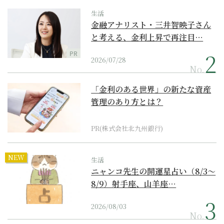
生活
金融アナリスト・三井智映子さん
と考える、金利上昇で再注目…
PR
2026/07/28
No.
「金利のある世界」の新たな資産
管理のあり方とは？
PR(株式会社北九州銀行)
NEW
生活
ニャンコ先生の開運星占い（8/3～
8/9）射手座、山羊座…
2026/08/03
No.