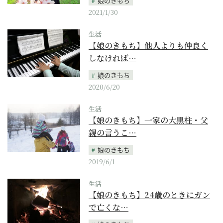
娘のきもち
2021/1/30
生活
【娘のきもち】他人よりも仲良く
しなければ…
娘のきもち
2020/6/20
生活
【娘のきもち】一家の大黒柱・父
親の言うこ…
娘のきもち
2019/6/1
生活
【娘のきもち】24歳のときにガン
で亡くな…