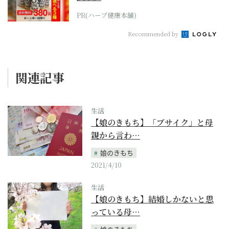
PR(ハーブ健康本舗)
Recommended by
関連記事
生活
【娘のきもち】「ブサイク」と母
親から言わ…
娘のきもち
2021/4/10
生活
【娘のきもち】結婚しかないと思
っている母…