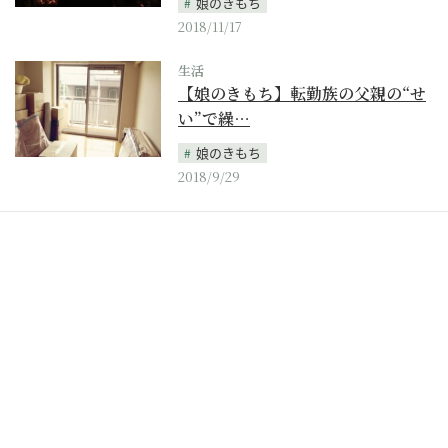
娘のきもち
2018/11/17
生活
【娘のきもち】転勤族の父親の“せ
い”で繰…
娘のきもち
2018/9/29