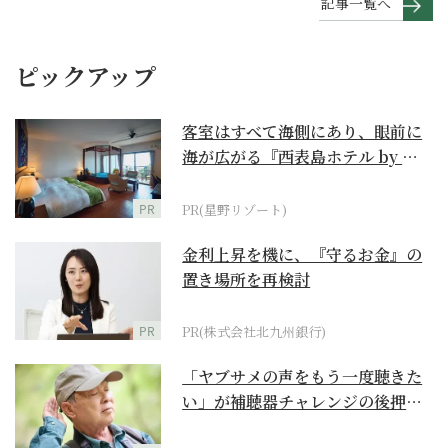
記事一覧へ
ピックアップ
客室はすべて海側にあり、眼前に
海が広がる『西表島ホテル by 星
野リゾート』
PR
PR(星野リゾート)
金利上昇を機に、『守るお金』の
置き場所を再検討
PR
PR(株式会社北九州銀行)
「ヤブサメの声をもう一度聴きた
い」が補聴器チャレンジの後押し
に