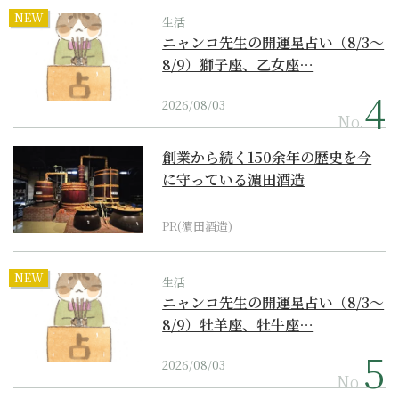
NEW
生活
ニャンコ先生の開運星占い（8/3～
8/9）獅子座、乙女座…
2026/08/03
No.
創業から続く150余年の歴史を今
に守っている濵田酒造
PR(濵田酒造)
NEW
生活
ニャンコ先生の開運星占い（8/3～
8/9）牡羊座、牡牛座…
2026/08/03
No.