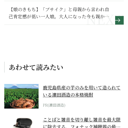
【娘のきもち】「ブサイク」と母親から言われ自
己肯定感が低い一人娘。大人になった今も親から
否定されたくない～その２～
あわせて読みたい
鹿児島県産の芋のみを用いて造られて
いる濵田酒造の本格焼酎
PR(濵田酒造)
ことばと雑音を切り離し雑音を最大限
に除去する、フォナック補聴器の最上