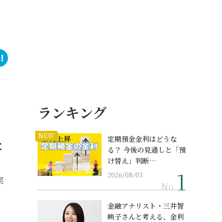
ランキング
NEW
た
定期預金金利はどうな
る？ 今後の見通しと「預
け替え」判断…
2026/08/03
実
No.
金融アナリスト・三井智
映子さんと考える、金利