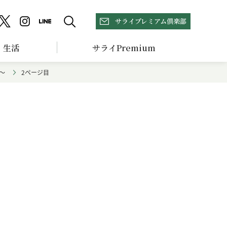
サライプレミアム倶楽部
生活
サライPremium
～
2ページ目