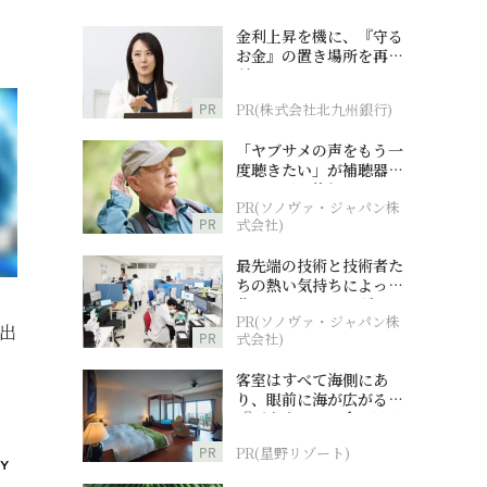
金利上昇を機に、『守る
お金』の置き場所を再検
討
PR
PR(株式会社北九州銀行)
「ヤブサメの声をもう一
度聴きたい」が補聴器チ
ャレンジの後押しに
PR(ソノヴァ・ジャパン株
PR
式会社)
最先端の技術と技術者た
ちの熱い気持ちによって
作られているオーダーメ
PR(ソノヴァ・ジャパン株
イド補聴器
出
PR
式会社)
客室はすべて海側にあ
り、眼前に海が広がる
『西表島ホテル by 星野
リゾート』
PR
PR(星野リゾート)