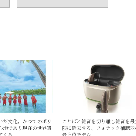
いだ文化。かつてのポリ
ことばと雑音を切り離し雑音を最
心地であり現在の世界遺
限に除去する、フォナック補聴器
くる...
最上位モデル