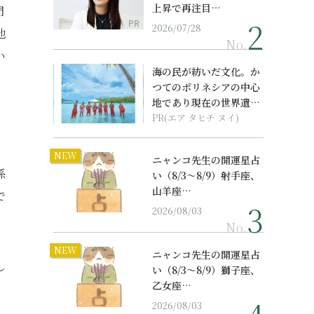
上昇で再注目…
門
PR
2026/07/28
地
No.
い
海の民が紡いだ文化。か
つてのポリネシアの中心
地であり現在の世界遺産
からみえてくる...
PR(エア タヒチ ヌイ)
NEW
ニャンコ先生の開運星占
係
い（8/3～8/9）射手座、
山羊座…
で
2026/08/03
No.
NEW
ニャンコ先生の開運星占
し
い（8/3～8/9）獅子座、
乙女座…
2026/08/03