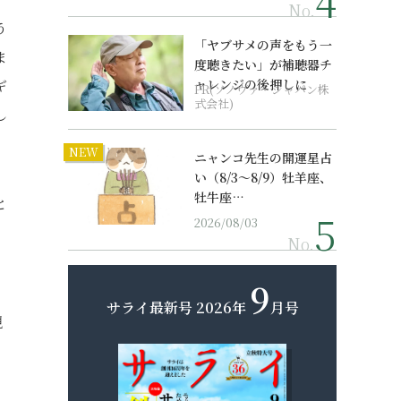
No.
う
「ヤブサメの声をもう一
ま
度聴きたい」が補聴器チ
ギ
ャレンジの後押しに
PR(ソノヴァ・ジャパン株
式会社)
し
NEW
ニャンコ先生の開運星占
い（8/3～8/9）牡羊座、
牡牛座…
と
2026/08/03
No.
9
サライ最新号
2026年
月号
観