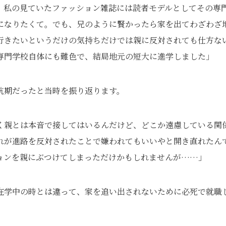
。私の見ていたファッション雑誌には読者モデルとしてその専
になりたくて。でも、兄のように賢かったら家を出てわざわざ
行きたいというだけの気持ちだけでは親に反対されても仕方な
専門学校自体にも難色で、結局地元の短大に進学しました」
抗期だったと当時を振り返ります。
く親とは本音で接してはいるんだけど、どこか遠慮している関
れが進路を反対されたことで嫌われてもいいやと開き直れたん
ョンを親にぶつけてしまっただけかもしれませんが……」
在学中の時とは違って、家を追い出されないために必死で就職