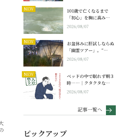
NEW
101歳で亡くなるまで
「初心」を胸に高み…
2026/08/07
NEW
お盆休みに肝試しならぬ
「幽霊ツアー」。“…
2026/08/07
NEW
ベッドの中で眠れず朝３
時……｜クタクタな…
2026/08/07
記事一覧へ
大
の
ピックアップ