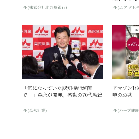
PR(株式会社北九州銀行)
PR(エア タヒチ
「気になっていた認知機能が菌
アマゾン1
で…」森永が開発。感動の70代続出
噂のお茶
PR(森永乳業)
PR(ハーブ健康