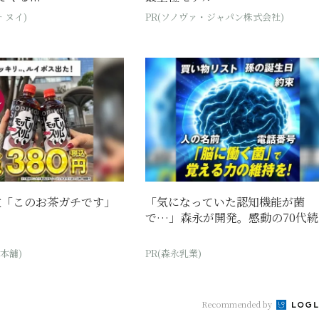
 ヌイ)
PR(ソノヴァ・ジャパン株式会社)
位「このお茶ガチです」
「気になっていた認知機能が菌
で…」森永が開発。感動の70代続
本舗)
PR(森永乳業)
Recommended by