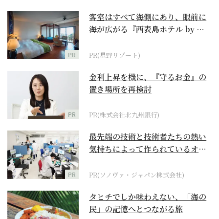
客室はすべて海側にあり、眼前に
海が広がる『西表島ホテル by 星
野リゾート』
PR
PR(星野リゾート)
金利上昇を機に、『守るお金』の
置き場所を再検討
PR
PR(株式会社北九州銀行)
最先端の技術と技術者たちの熱い
気持ちによって作られているオー
ダーメイド補聴器
PR
PR(ソノヴァ・ジャパン株式会社)
タヒチでしか味わえない、「海の
民」の記憶へとつながる旅