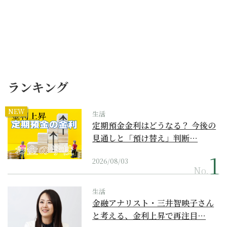
ランキング
NEW
生活
定期預金金利はどうなる？ 今後の
見通しと「預け替え」判断…
2026/08/03
No.
生活
金融アナリスト・三井智映子さん
と考える、金利上昇で再注目…