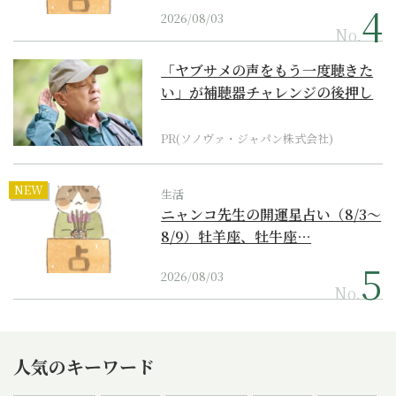
2026/08/03
No.
「ヤブサメの声をもう一度聴きた
い」が補聴器チャレンジの後押し
に
PR(ソノヴァ・ジャパン株式会社)
NEW
生活
ニャンコ先生の開運星占い（8/3～
8/9）牡羊座、牡牛座…
2026/08/03
No.
人気のキーワード