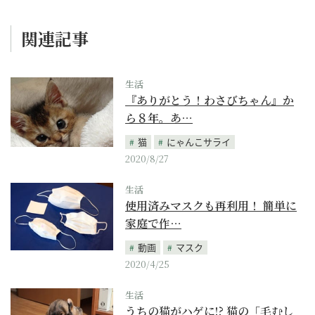
関連記事
生活
『ありがとう！わさびちゃん』か
ら８年。あ…
猫
にゃんこサライ
2020/8/27
生活
使用済みマスクも再利用！ 簡単に
家庭で作…
動画
マスク
2020/4/25
生活
うちの猫がハゲに!? 猫の「毛むし