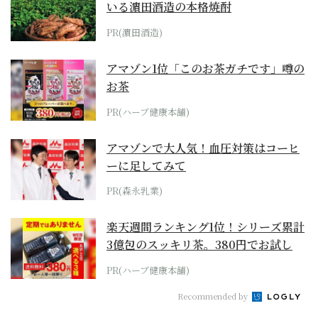
いる濵田酒造の本格焼酎
PR(濵田酒造)
アマゾン1位「このお茶ガチです」噂の
お茶
PR(ハーブ健康本舗)
アマゾンで大人気！血圧対策はコーヒ
ーに足してみて
PR(森永乳業)
楽天週間ランキング1位！シリーズ累計
3億包のスッキリ茶。380円でお試し
PR(ハーブ健康本舗)
Recommended by