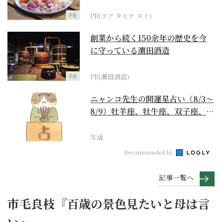
PR
PR(エア タヒチ ヌイ)
創業から続く150余年の歴史を今
に守っている濵田酒造
PR
PR(濵田酒造)
ニャンコ先生の開運星占い（8/3～
8/9）牡羊座、牡牛座、双子座、蟹
座編
生活
Recommended by
記事一覧へ
市毛良枝『百歳の景色見たいと母は言