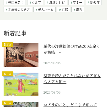
豊臣兄弟！
クルマ
減塩レシピ
マネー
認知症
定年後の歩き方
老人ホーム
京都
漢方
新着記事
NEW
稀代の浮世絵師の作品200点余り
が集結。…
2026/08/06
NEW
聖書を読んだことはないがアダム
もノアも知…
2026/08/06
NEW
コアラのこと、どこまで知って