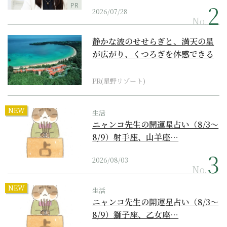
PR
2026/07/28
No.
静かな波のせせらぎと、満天の星
が広がり、くつろぎを体感できる
『西表島ホテル by...
PR(星野リゾート)
NEW
生活
ニャンコ先生の開運星占い（8/3～
8/9）射手座、山羊座…
2026/08/03
No.
NEW
生活
ニャンコ先生の開運星占い（8/3～
8/9）獅子座、乙女座…