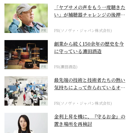
「ヤブサメの声をもう一度聴きた
い」が補聴器チャレンジの後押し
に
PR
PR(ソノヴァ・ジャパン株式会社)
創業から続く150余年の歴史を今
に守っている濵田酒造
PR
PR(濵田酒造)
最先端の技術と技術者たちの熱い
気持ちによって作られているオー
ダーメイド補聴器
PR
PR(ソノヴァ・ジャパン株式会社)
金利上昇を機に、『守るお金』の
置き場所を再検討