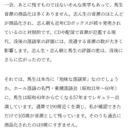
一会、あとに残すものではない――そんな美学もあって、馬生
音源の商品化は多くありません。志ん生の音源のほとんど
が商品化され、志ん朝も近年CDボックスが続々発売され
ているのと対照的です。CDや配信で音源が氾濫する現
代、没後の落語家の評価には、流通する音源の数が大きく
影響します。志ん生・志ん朝と馬生の評価の差は、没後に
さらに広がったのです。
それでは、馬生は本当に「地味な落語家」なのでしょう
か。ホール落語の名門・東横落語会（昭和31年～60年）
に、馬生は昭和43年から亡くなる57年までレギュラー出
演しています。通算で190席近くを演じ、私が確認できた
だけで105席が音源として残っています。そのうち過去に
商品化されたのは9席にすぎません。