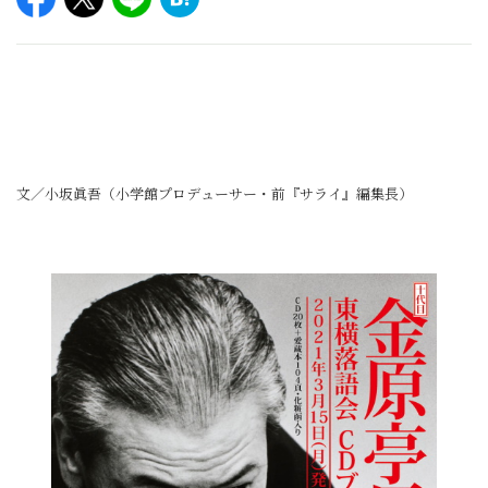
文／小坂眞吾（小学館プロデューサー・前『サライ』編集長）