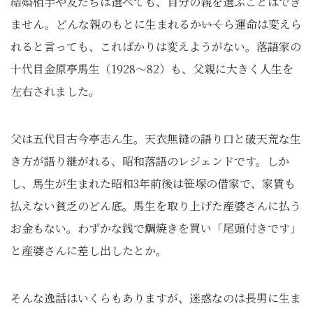
結婚相手や友だちは選べても、自分の親を選ぶことはでき
ません。どんな親のもとに生まれるか――いくら運命は変えら
れると言っても、こればかりは変えようがない。落語家の
十代目金原亭馬生（1928～82）も、父親に大きく人生を
左右されました。
父は五代目古今亭志ん生。天衣無縫の語り口と破天荒な生
き方が語り継がれる、昭和落語のレジェンドです。しか
し、馬生が生まれた昭和3年前後は笹塚の借家で、家賃も
払えない貧乏のどん底。馬生を取り上げた産婆さんに払う
お金もない。わずかな銭で鯛焼きを買い「尾頭付きです」
と産婆さんに差し出したとか。
そんな逸話はいくらもありますが、迷惑なのは長男に生ま