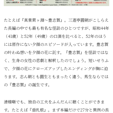
たとえば『真景累ヶ淵～豊志賀』。三遊亭圓朝がこしらえ
た長編の中でも最も有名な怪談のひとつですが、昭和44年
（41歳）と52年（49歳）の口演を比べると、52年のほう
には原作にない夕顔のエピソードが入っています。豊志賀
の叶わぬ想いを夕顔の花に託す。『豊志賀』を怪談ではな
く、生身の女性の悲劇と解釈したのでしょう。短いせりふ
で、夕顔の花にクローズアップしたエンディングが胸に迫
ります。志ん朝とも圓生ともまったく違う、馬生ならでは
の『豊志賀』の誕生です。
滑稽噺でも、独自の工夫をふんだんに聴くことができま
す。たとえば『垂乳根』。まず本編だけで27分と異例の長