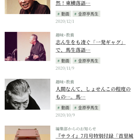
然！東横落語…
動画
金原亭馬生
2020/12/1
趣味･教養
志ん生をも凌ぐ「一発ギャグ」
で、馬生落語…
動画
金原亭馬生
2020/11/9
趣味･教養
人間なんて、しょせんこの程度の
もの…。馬…
動画
金原亭馬生
2020/10/9
編集部からのお知らせ
『サライ』7月号特別付録「首里城