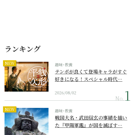
ランキング
NEW
趣味･教養
テンポが良くて登場キャラがすぐ
好きになる！スペシャル時代…
2026/08/02
No.
NEW
趣味･教養
戦国大名・武田信玄の事績を描い
た『甲陽軍鑑』が国を滅ぼす…