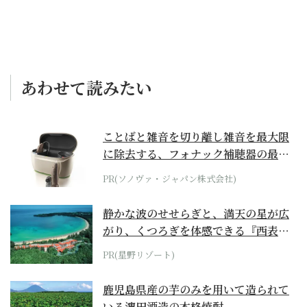
あわせて読みたい
ことばと雑音を切り離し雑音を最大限
に除去する、フォナック補聴器の最上
位モデル
PR(ソノヴァ・ジャパン株式会社)
静かな波のせせらぎと、満天の星が広
がり、くつろぎを体感できる『西表島
ホテル by...
PR(星野リゾート)
鹿児島県産の芋のみを用いて造られて
いる濵田酒造の本格焼酎