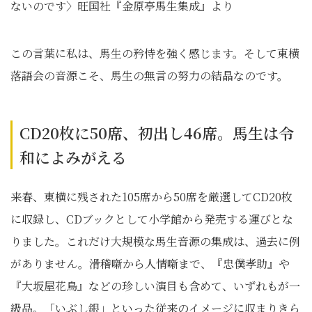
ないのです〉旺国社『金原亭馬生集成』より
この言葉に私は、馬生の矜恃を強く感じます。そして東横
落語会の音源こそ、馬生の無言の努力の結晶なのです。
CD20枚に50席、初出し46席。馬生は令
和によみがえる
来春、東横に残された105席から50席を厳選してCD20枚
に収録し、CDブックとして小学館から発売する運びとな
りました。これだけ大規模な馬生音源の集成は、過去に例
がありません。滑稽噺から人情噺まで、『忠僕孝助』や
『大坂屋花鳥』などの珍しい演目も含めて、いずれもが一
級品。「いぶし銀」といった従来のイメージに収まりきら