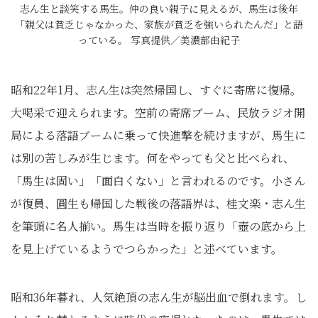
志ん生と談笑する馬生。仲の良い親子に見えるが、馬生は後年
「親父は貧乏じゃなかった、家族が貧乏を強いられたんだ」と語
っている。 写真提供／美濃部由紀子
昭和22年1月、志ん生は突然帰国し、すぐに寄席に復帰。
大喝采で迎えられます。空前の寄席ブーム、民放ラジオ開
局による落語ブームに乗って快進撃を続けますが、馬生に
は別の苦しみが生じます。何をやっても父と比べられ、
「馬生は固い」「面白くない」と言われるのです。小さん
が復員、圓生も帰国した戦後の落語界は、桂文楽・志ん生
を筆頭に名人揃い。馬生は当時を振り返り「壺の底から上
を見上げているようでつらかった」と述べています。
昭和36年暮れ、人気絶頂の志ん生が脳出血で倒れます。し