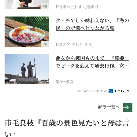
PR
PR(株式会社北九州銀行)
タヒチでしか味わえない、「海の
民」の記憶へとつながる旅
PR
PR(エア タヒチ ヌイ)
悪女から戦国ものまで。『篤姫』
でピークを迎えて過去15作。女性
が主人公の作品を振...
趣味･教養
Recommended by
記事一覧へ
市毛良枝『百歳の景色見たいと母は言
い』