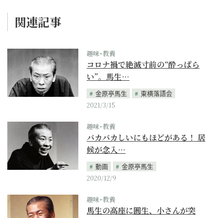
関連記事
趣味･教養
コロナ禍で絶滅寸前の“酔っぱら
い”。馬生…
金原亭馬生
東横落語会
2021/3/15
趣味･教養
バカバカしいにもほどがある！ 居
候が念入…
動画
金原亭馬生
2020/12/9
趣味･教養
馬生の高座に圓生、小さんが突