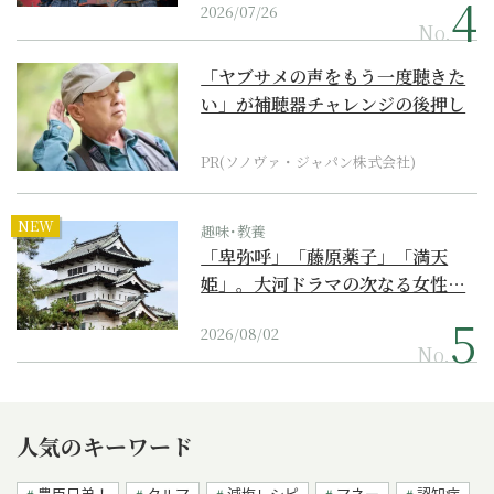
2026/07/26
No.
「ヤブサメの声をもう一度聴きた
い」が補聴器チャレンジの後押し
に
PR(ソノヴァ・ジャパン株式会社)
NEW
趣味･教養
「卑弥呼」「藤原薬子」「満天
姫」。大河ドラマの次なる女性…
2026/08/02
No.
人気のキーワード
豊臣兄弟！
クルマ
減塩レシピ
マネー
認知症