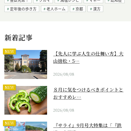
定年後の歩き方
老人ホーム
京都
漢方
新着記事
NEW
【先人に学ぶ人生の仕舞い方】大
山捨松・5…
2026/08/08
NEW
８月に気をつけるべきポイントと
おすすめレ…
2026/08/08
NEW
『サライ』9月号大特集は「『鉄