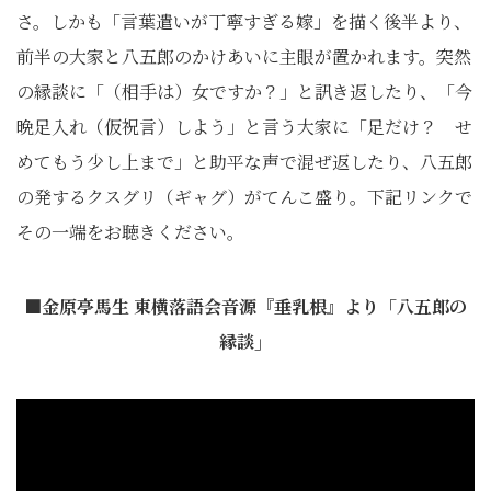
さ。しかも「言葉遣いが丁寧すぎる嫁」を描く後半より、
前半の大家と八五郎のかけあいに主眼が置かれます。突然
の縁談に「（相手は）女ですか？」と訊き返したり、「今
晩足入れ（仮祝言）しよう」と言う大家に「足だけ？ せ
めてもう少し上まで」と助平な声で混ぜ返したり、八五郎
の発するクスグリ（ギャグ）がてんこ盛り。下記リンクで
その一端をお聴きください。
■金原亭馬生 東横落語会音源『垂乳根』より「八五郎の
縁談」