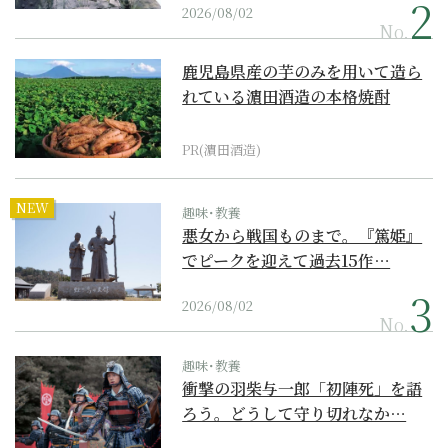
2026/08/02
No.
鹿児島県産の芋のみを用いて造ら
れている濵田酒造の本格焼酎
PR(濵田酒造)
NEW
趣味･教養
悪女から戦国ものまで。『篤姫』
でピークを迎えて過去15作…
2026/08/02
No.
趣味･教養
衝撃の羽柴与一郎「初陣死」を語
ろう。どうして守り切れなか…