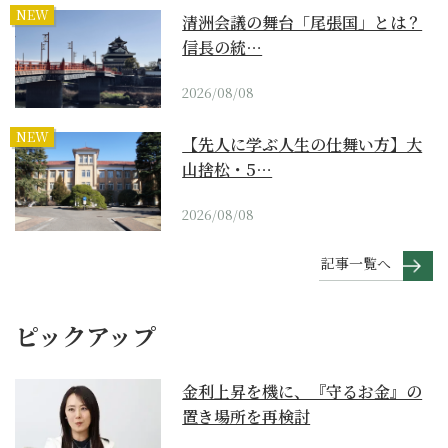
NEW
清洲会議の舞台「尾張国」とは？
信長の統…
2026/08/08
NEW
【先人に学ぶ人生の仕舞い方】大
山捨松・5…
2026/08/08
記事一覧へ
ピックアップ
金利上昇を機に、『守るお金』の
置き場所を再検討