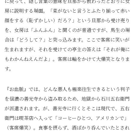
に戻って、隠し言葉の意味を旦那から教わったとおりに女
房に説明する場面。「菜がないと言うとふたり揃って赤い
顔をする（恥ずかしい）だろ？」という旦那から受け売り
を、女房は「ふんふん」と聞くのが普通ですが、馬生の場
合は「どうして？」と突っ込みます。ここで客席に笑いが
生まれますが、それを受けての亭主の答えは「それが俺に
もわかんねえんだよ」。客席は輪をかけて大爆笑となりま
す。
『お血脈』では、どんな悪人も極楽往生できるという判子
を信濃の善光寺から盗み取るため、地獄から石川五右衛門
が派遣されます。が、善光寺に行くとそこは現代で、五右
衛門は喫茶店へ入って「コーヒーひとつ、アメリカンで」
（客席爆笑）。食事を摂らず、酒ばかり呑んでいたとされ