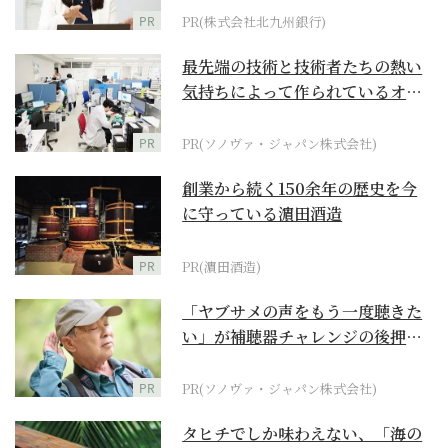
PR
PR(株式会社北九州銀行)
最先端の技術と技術者たちの熱い
気持ちによって作られているオー
ダーメイド補聴器
PR
PR(ソノヴァ・ジャパン株式会社)
創業から続く150余年の歴史を今
に守っている濵田酒造
PR
PR(濵田酒造)
「ヤブサメの声をもう一度聴きた
い」が補聴器チャレンジの後押し
に
PR
PR(ソノヴァ・ジャパン株式会社)
タヒチでしか味わえない、「海の