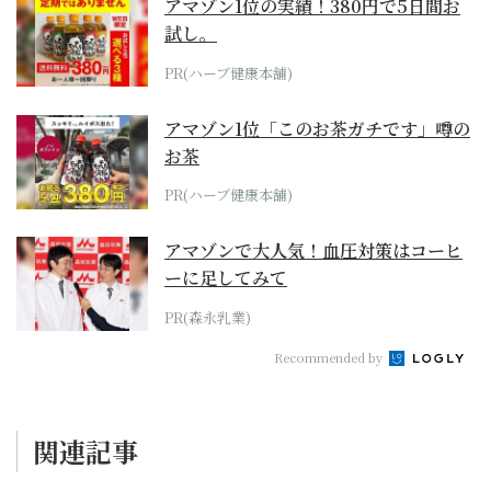
アマゾン1位の実績！380円で5日間お
試し。
PR(ハーブ健康本舗)
アマゾン1位「このお茶ガチです」噂の
お茶
PR(ハーブ健康本舗)
アマゾンで大人気！血圧対策はコーヒ
ーに足してみて
PR(森永乳業)
Recommended by
関連記事