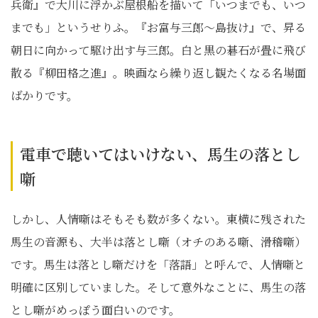
兵衛』で大川に浮かぶ屋根船を描いて「いつまでも、いつ
までも」というせりふ。『お富与三郎～島抜け』で、昇る
朝日に向かって駆け出す与三郎。白と黒の碁石が畳に飛び
散る『柳田格之進』。映画なら繰り返し観たくなる名場面
ばかりです。
電車で聴いてはいけない、馬生の落とし
噺
しかし、人情噺はそもそも数が多くない。東横に残された
馬生の音源も、大半は落とし噺（オチのある噺、滑稽噺）
です。馬生は落とし噺だけを「落語」と呼んで、人情噺と
明確に区別していました。そして意外なことに、馬生の落
とし噺がめっぽう面白いのです。