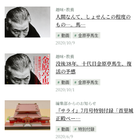
趣味･教養
人間なんて、しょせんこの程度の
もの…。馬…
動画
金原亭馬生
2020/10/9
趣味･教養
没後38年。十代目金原亭馬生、復
活の予感
動画
金原亭馬生
2020/10/1
編集部からのお知らせ
『サライ』7月号特別付録「首里城
正殿ペー…
動画
特別付録
2020/6/9