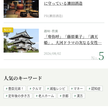
に守っている濵田酒造
PR(濵田酒造)
NEW
趣味･教養
「卑弥呼」「藤原薬子」「満天
姫」。大河ドラマの次なる女性…
2026/08/02
No.
人気のキーワード
豊臣兄弟！
クルマ
減塩レシピ
マネー
認知症
定年後の歩き方
老人ホーム
京都
漢方