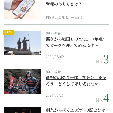
管理のあり方とは？
PR(株式会社北九州銀行)
NEW
趣味･教養
悪女から戦国ものまで。『篤姫』
でピークを迎えて過去15作…
2026/08/02
No.
趣味･教養
衝撃の羽柴与一郎「初陣死」を語
ろう。どうして守り切れなか…
2026/07/26
No.
創業から続く150余年の歴史を今