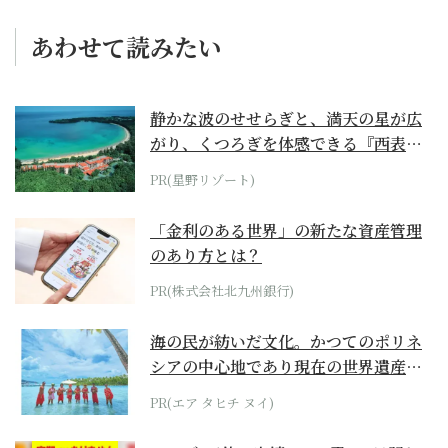
あわせて読みたい
静かな波のせせらぎと、満天の星が広
がり、くつろぎを体感できる『西表島
ホテル by...
PR(星野リゾート)
「金利のある世界」の新たな資産管理
のあり方とは？
PR(株式会社北九州銀行)
海の民が紡いだ文化。かつてのポリネ
シアの中心地であり現在の世界遺産か
らみえてくる...
PR(エア タヒチ ヌイ)