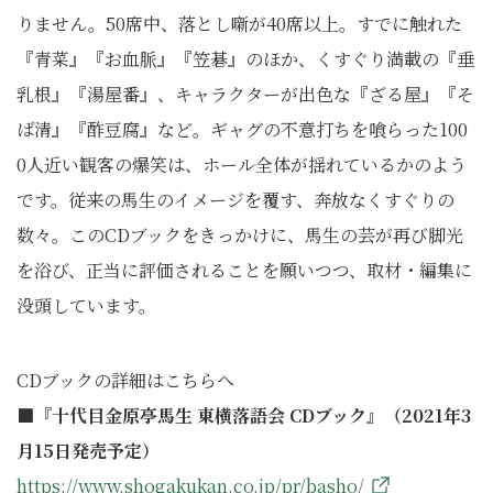
りません。50席中、落とし噺が40席以上。すでに触れた
『青菜』『お血脈』『笠碁』のほか、くすぐり満載の『垂
乳根』『湯屋番』、キャラクターが出色な『ざる屋』『そ
ば清』『酢豆腐』など。ギャグの不意打ちを喰らった100
0人近い観客の爆笑は、ホール全体が揺れているかのよう
です。従来の馬生のイメージを覆す、奔放なくすぐりの
数々。このCDブックをきっかけに、馬生の芸が再び脚光
を浴び、正当に評価されることを願いつつ、取材・編集に
没頭しています。
CDブックの詳細はこちらへ
■『十代目金原亭馬生 東横落語会 CDブック』（2021年3
月15日発売予定）
https://www.shogakukan.co.jp/pr/basho/