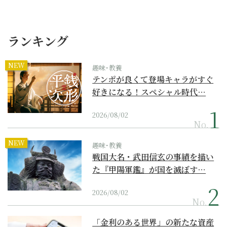
ランキング
NEW
趣味･教養
テンポが良くて登場キャラがすぐ
好きになる！スペシャル時代…
2026/08/02
No.
NEW
趣味･教養
戦国大名・武田信玄の事績を描い
た『甲陽軍鑑』が国を滅ぼす…
2026/08/02
No.
「金利のある世界」の新たな資産