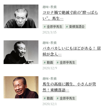
趣味･教養
コロナ禍で絶滅寸前の“酔っぱら
い”。馬生…
金原亭馬生
東横落語会
2021/3/15
趣味･教養
バカバカしいにもほどがある！ 居
候が念入…
動画
金原亭馬生
2020/12/9
趣味･教養
馬生の高座に圓生、小さんが突
然！東横落語…
動画
金原亭馬生
2020/12/1