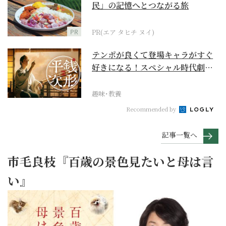
民」の記憶へとつながる旅
PR
PR(エア タヒチ ヌイ)
テンポが良くて登場キャラがすぐ
好きになる！スペシャル時代劇
『銭形平次』に２作目は...
趣味･教養
Recommended by
記事一覧へ
市毛良枝『百歳の景色見たいと母は言
い』