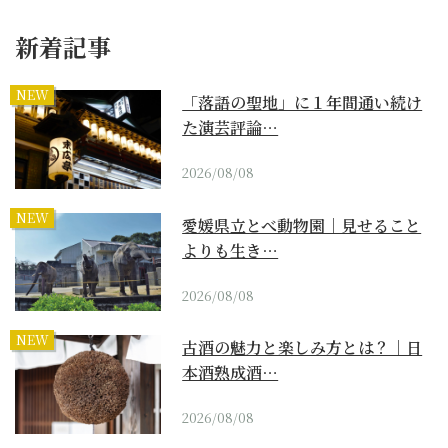
新着記事
NEW
「落語の聖地」に１年間通い続け
た演芸評論…
2026/08/08
NEW
愛媛県立とべ動物園｜見せること
よりも生き…
2026/08/08
NEW
古酒の魅力と楽しみ方とは？｜日
本酒熟成酒…
2026/08/08