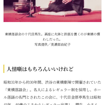
東横落語会の十代目馬生。高座に火鉢と鉄瓶を置くのが東横の慣
わしだった。
写真提供／美濃部由紀子
人情噺はもちろんいいけれど
昭和31年から約30年間、渋谷の東横劇場で開催されていた
「東横落語会」。名人によるレギュラー制を採用し、ホー
ル落語の名門とされたこの会に、十代目金原亭馬生は昭和
43年、40歳のころからレギュラー出演し、圓生、小さん