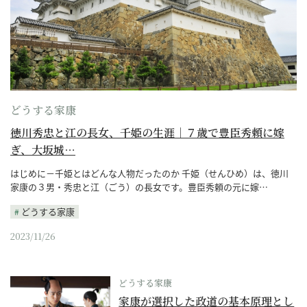
どうする家康
徳川秀忠と江の長女、千姫の生涯｜７歳で豊臣秀頼に嫁
ぎ、大坂城…
はじめに－千姫とはどんな人物だったのか 千姫（せんひめ）は、徳川
家康の３男・秀忠と江（ごう）の長女です。豊臣秀頼の元に嫁…
どうする家康
2023/11/26
どうする家康
家康が選択した政道の基本原理とし