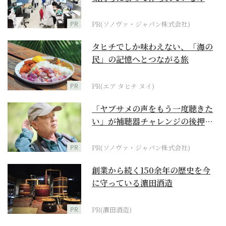
ダーメイド補聴器
PR
PR(ソノヴァ・ジャパン株式会社)
タヒチでしか味わえない、「海の
民」の記憶へとつながる旅
PR
PR(エア タヒチ ヌイ)
「ヤブサメの声をもう一度聴きた
い」が補聴器チャレンジの後押し
に
PR
PR(ソノヴァ・ジャパン株式会社)
創業から続く150余年の歴史を今
に守っている濵田酒造
PR
PR(濵田酒造)