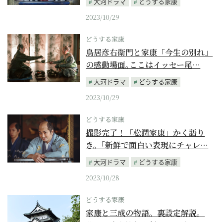
大河ドラマ
どうする家康
2023/10/29
どうする家康
鳥居彦右衛門と家康「今生の別れ」
の感動場面｡ここはイッセー尾…
大河ドラマ
どうする家康
2023/10/29
どうする家康
撮影完了！「松潤家康」かく語り
き。｢新鮮で面白い表現にチャレ…
大河ドラマ
どうする家康
2023/10/28
どうする家康
家康と三成の物語。裏設定解説。