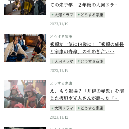
ての朱子学。２年後の大河ドラ…
大河ドラマ
どうする家康
2023/11/19
どうする家康
秀頼が一気に19歳に！「秀頼の成長
と家康の寿命」のせめぎ合い…
大河ドラマ
どうする家康
2023/11/19
どうする家康
え、もう退場？「井伊の赤鬼」を演
じた板垣李光人さんが語った「…
大河ドラマ
どうする家康
2023/11/12