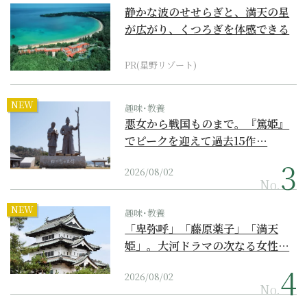
静かな波のせせらぎと、満天の星
が広がり、くつろぎを体感できる
『西表島ホテル by...
PR(星野リゾート)
NEW
趣味･教養
悪女から戦国ものまで。『篤姫』
でピークを迎えて過去15作…
2026/08/02
No.
NEW
趣味･教養
「卑弥呼」「藤原薬子」「満天
姫」。大河ドラマの次なる女性…
2026/08/02
No.