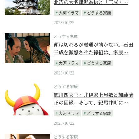
北辺の大名津軽為信と「三成・…
大河ドラマ
どうする家康
2023/10/22
どうする家康
頭は切れるが融通が効かない。石田
三成を激怒させた縁組は、家康…
大河ドラマ
どうする家康
2023/10/22
どうする家康
徳川四天王・井伊家上屋敷と加藤清
正の因縁。そして、紀尾井町に…
大河ドラマ
どうする家康
2023/10/22
どうする家康