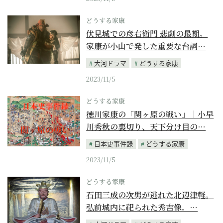
どうする家康
伏見城での彦右衛門 悲劇の最期。
家康が小山で発した重要な台詞…
大河ドラマ
どうする家康
2023/11/5
どうする家康
徳川家康の「関ヶ原の戦い」｜小早
川秀秋の裏切り、天下分け目の…
日本史事件録
どうする家康
2023/11/5
どうする家康
石田三成の次男が逃れた北辺津軽。
弘前城内に祀られた秀吉像。…