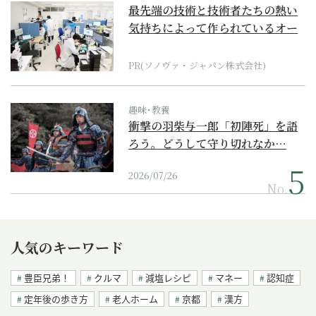
最先端の技術と技術者たちの熱い
気持ちによって作られているオー
ダーメイド補聴器
PR(ソノヴァ・ジャパン株式会社)
趣味･教養
衝撃の羽柴与一郎「初陣死」を語
ろう。どうして守り切れなか…
2026/07/26
No.
人気のキーワード
豊臣兄弟！
クルマ
減塩レシピ
マネー
認知症
定年後の歩き方
老人ホーム
京都
漢方