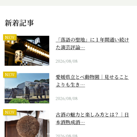
新着記事
NEW
「落語の聖地」に１年間通い続け
た演芸評論…
2026/08/08
NEW
愛媛県立とべ動物園｜見せること
よりも生き…
2026/08/08
NEW
古酒の魅力と楽しみ方とは？｜日
本酒熟成酒…
2026/08/08