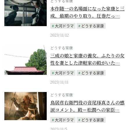
どうする家康
本作随一の名場面になった家康と三
成、最期のやり取り。圧巻だっ…
大河ドラマ
どうする家康
2023/11/12
どうする家康
三成の娘と家康の養女。ふたりの女
性を妻とした津軽家の殿がいた…
大河ドラマ
どうする家康
2023/11/11
どうする家康
鳥居彦右衛門役の音尾琢真さんの感
涙コメント。殿＝松潤への家臣…
大河ドラマ
どうする家康
2023/11/5