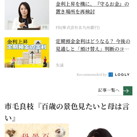
金利上昇を機に、『守るお金』の
置き場所を再検討
PR
PR(株式会社北九州銀行)
定期預金金利はどうなる？ 今後の
見通しと「預け替え」判断のコツ
【お金の学校】
生活
Recommended by
記事一覧へ
市毛良枝『百歳の景色見たいと母は言
い』