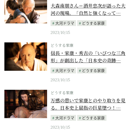
大森南朋さん＝酒井忠次が語った大
河の現場。「自然と強くなって…
大河ドラマ
どうする家康
2023/10/15
どうする家康
信長・家康・秀吉の「いびつな三角
形」が創出した「日本史の奇跡…
大河ドラマ
どうする家康
2023/10/15
どうする家康
万感の思いで家康とのやり取りを見
る。日本史上屈指の巨星墜つ！…
大河ドラマ
どうする家康
2023/10/15