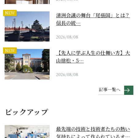
NEW
清洲会議の舞台「尾張国」とは？
信長の統…
2026/08/08
NEW
【先人に学ぶ人生の仕舞い方】大
山捨松・5…
2026/08/08
記事一覧へ
ピックアップ
最先端の技術と技術者たちの熱い
気持ちによって作られているオー