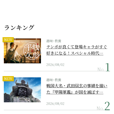
ランキング
NEW
趣味･教養
テンポが良くて登場キャラがすぐ
好きになる！スペシャル時代…
2026/08/02
No.
NEW
趣味･教養
戦国大名・武田信玄の事績を描い
た『甲陽軍鑑』が国を滅ぼす…
2026/08/02
No.