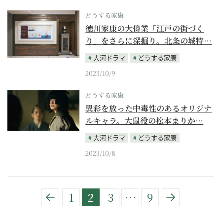
どうする家康
徳川家康の大偉業「江戸の街づく
り」をさらに深掘り。北条の城特…
大河ドラマ
どうする家康
2023/10/9
どうする家康
異彩を放った中毒性のあるオリジナ
ルキャラ。大鼠役の松本まりか…
大河ドラマ
どうする家康
2023/10/8
1
2
3
…
9