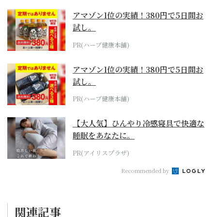
アマゾン1位の実績！380円で5日間お
試し。
PR(ハーブ健康本舗)
アマゾン1位の実績！380円で5日間お
試し。
PR(ハーブ健康本舗)
【大人気】ひんやり冷感寝具で快適な
睡眠をあなたに。
PR(アイリスプラザ)
Recommended by
関連記事