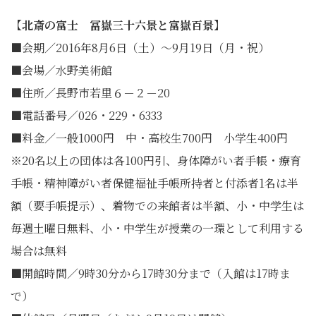
【北斎の富士 冨嶽三十六景と富嶽百景】
■会期／2016年8月6日（土）～9月19日（月・祝）
■会場／水野美術館
■住所／長野市若里６－２－20
■電話番号／026・229・6333
■料金／一般1000円 中・高校生700円 小学生400円
※20名以上の団体は各100円引、身体障がい者手帳・療育
手帳・精神障がい者保健福祉手帳所持者と付添者1名は半
額（要手帳提示）、着物での来館者は半額、小・中学生は
毎週土曜日無料、小・中学生が授業の一環として利用する
場合は無料
■開館時間／9時30分から17時30分まで（入館は17時ま
で）