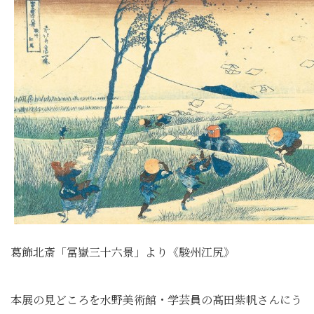
葛飾北斎「冨嶽三十六景」より《駿州江尻》
本展の見どころを水野美術館・学芸員の髙田紫帆さんにう