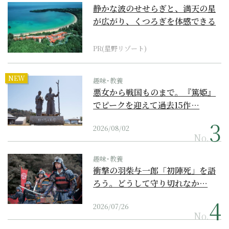
静かな波のせせらぎと、満天の星
が広がり、くつろぎを体感できる
『西表島ホテル by...
PR(星野リゾート)
NEW
趣味･教養
悪女から戦国ものまで。『篤姫』
でピークを迎えて過去15作…
2026/08/02
No.
趣味･教養
衝撃の羽柴与一郎「初陣死」を語
ろう。どうして守り切れなか…
2026/07/26
No.