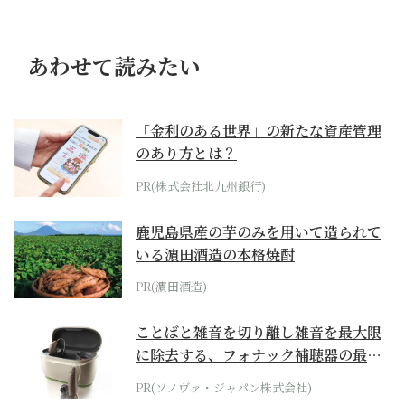
あわせて読みたい
「金利のある世界」の新たな資産管理
のあり方とは？
PR(株式会社北九州銀行)
鹿児島県産の芋のみを用いて造られて
いる濵田酒造の本格焼酎
PR(濵田酒造)
ことばと雑音を切り離し雑音を最大限
に除去する、フォナック補聴器の最上
位モデル
PR(ソノヴァ・ジャパン株式会社)