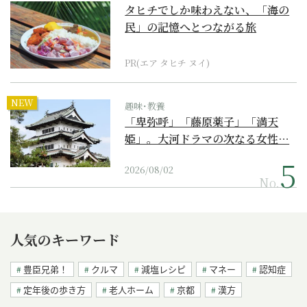
タヒチでしか味わえない、「海の
民」の記憶へとつながる旅
PR(エア タヒチ ヌイ)
NEW
趣味･教養
「卑弥呼」「藤原薬子」「満天
姫」。大河ドラマの次なる女性…
2026/08/02
No.
人気のキーワード
豊臣兄弟！
クルマ
減塩レシピ
マネー
認知症
定年後の歩き方
老人ホーム
京都
漢方