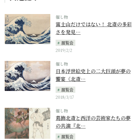
催し物
富士山だけではない！ 北斎の多彩
さを発見…
展覧会
2019/2/2
催し物
日本浮世絵史上の二大巨頭が夢の
饗宴《北斎…
展覧会
2018/3/17
催し物
葛飾北斎と西洋の芸術家たちの夢
の共演『北…
展覧会