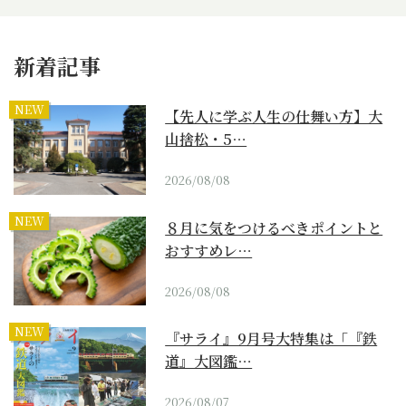
新着記事
NEW
【先人に学ぶ人生の仕舞い方】大
山捨松・5…
2026/08/08
NEW
８月に気をつけるべきポイントと
おすすめレ…
2026/08/08
NEW
『サライ』9月号大特集は「『鉄
道』大図鑑…
2026/08/07