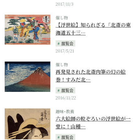
2017/11/3
催し物
【浮世絵】知られざる「北斎の東
海道五十三…
展覧会
2017/5/21
催し物
再発見された北斎肉筆の幻の絵
巻！すみだ北…
展覧会
2016/11/22
趣味･教養
六大絵師の粒ぞろいの浮世絵が一
堂に！山種…
展覧会