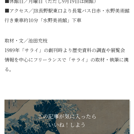
■休館日／月曜日（ただし9月19日は開館）
■アクセス／JR長野駅東口より長電バス日赤・水野美術館
行き乗車約10分「水野美術館」下車
取材・文／池田充枝
1989年「サライ」
の創刊時より歴史資料の調査や展覧会
情報を中心にフリーランスで
「サライ」の取材・執筆に携
る。
この記事が気に入ったら
いいね！しよう