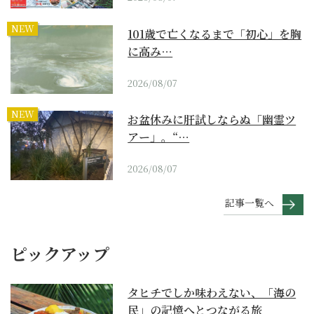
NEW
101歳で亡くなるまで「初心」を胸
に高み…
2026/08/07
NEW
お盆休みに肝試しならぬ「幽霊ツ
アー」。“…
2026/08/07
記事一覧へ
ピックアップ
タヒチでしか味わえない、「海の
民」の記憶へとつながる旅