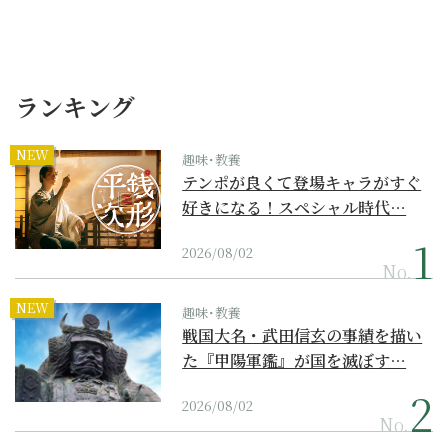
ランキング
NEW
趣味･教養
テンポが良くて登場キャラがすぐ
好きになる！スペシャル時代…
2026/08/02
No.
NEW
趣味･教養
戦国大名・武田信玄の事績を描い
た『甲陽軍鑑』が国を滅ぼす…
2026/08/02
No.