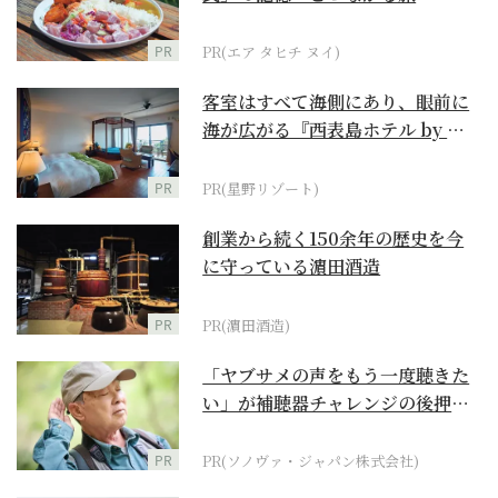
PR
PR(エア タヒチ ヌイ)
客室はすべて海側にあり、眼前に
海が広がる『西表島ホテル by 星
野リゾート』
PR
PR(星野リゾート)
創業から続く150余年の歴史を今
に守っている濵田酒造
PR
PR(濵田酒造)
「ヤブサメの声をもう一度聴きた
い」が補聴器チャレンジの後押し
に
PR
PR(ソノヴァ・ジャパン株式会社)