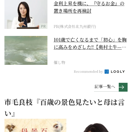
金利上昇を機に、『守るお金』の
置き場所を再検討
PR
PR(株式会社北九州銀行)
101歳で亡くなるまで「初心」を胸
に高みをめざした!!【奥村土牛—名
作でたどる1...
催し物
Recommended by
記事一覧へ
市毛良枝『百歳の景色見たいと母は言
い』