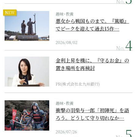
No.
NEW
趣味･教養
悪女から戦国ものまで。『篤姫』
でピークを迎えて過去15作…
2026/08/02
No.
金利上昇を機に、『守るお金』の
置き場所を再検討
PR(株式会社北九州銀行)
趣味･教養
衝撃の羽柴与一郎「初陣死」を語
ろう。どうして守り切れなか…
2026/07/26