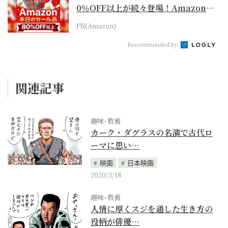
0％OFF以上が続々登場！Amazonの
本気が...
PR(Amazon)
Recommended by
関連記事
趣味･教養
カーク・ダグラスの名演で古代ロ
ーマに思い…
映画
日本映画
2020/3/18
趣味･教養
人情に厚くスジを通した生き方の
役柄が俳優…