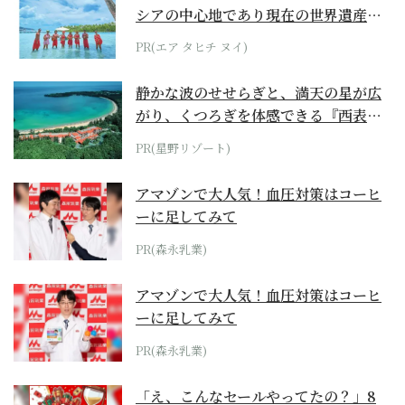
シアの中心地であり現在の世界遺産か
らみえてくる...
PR(エア タヒチ ヌイ)
静かな波のせせらぎと、満天の星が広
がり、くつろぎを体感できる『西表島
ホテル by...
PR(星野リゾート)
アマゾンで大人気！血圧対策はコーヒ
ーに足してみて
PR(森永乳業)
アマゾンで大人気！血圧対策はコーヒ
ーに足してみて
PR(森永乳業)
「え、こんなセールやってたの？」8