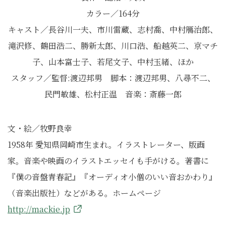
カラー／164分
キャスト／長谷川一夫、市川雷蔵、志村喬、中村鴈治郎、
滝沢修、鶴田浩二、勝新太郎、川口浩、船越英二、京マチ
子、山本富士子、若尾文子、中村玉緒、ほか
スタッフ／監督:渡辺邦男 脚本：渡辺邦男、八尋不二、
民門敏雄、松村正温 音楽：斎藤一郎
文・絵／牧野良幸
1958年 愛知県岡崎市生まれ。イラストレーター、版画
家。音楽や映画のイラストエッセイも手がける。著書に
『僕の音盤青春記』『オーディオ小僧のいい音おかわり』
（音楽出版社）などがある。ホームページ
http://mackie.jp