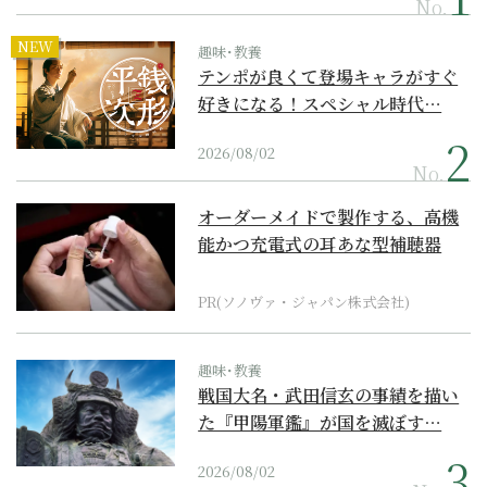
No.
NEW
趣味･教養
テンポが良くて登場キャラがすぐ
好きになる！スペシャル時代…
2026/08/02
No.
オーダーメイドで製作する、高機
能かつ充電式の耳あな型補聴器
PR(ソノヴァ・ジャパン株式会社)
趣味･教養
戦国大名・武田信玄の事績を描い
た『甲陽軍鑑』が国を滅ぼす…
2026/08/02