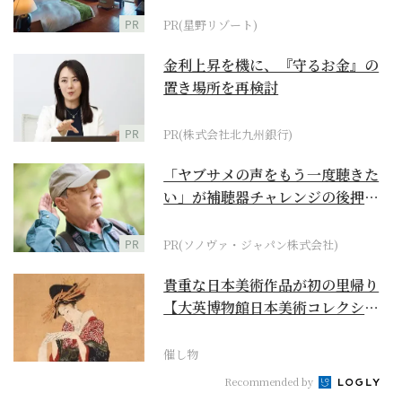
PR
PR(星野リゾート)
金利上昇を機に、『守るお金』の
置き場所を再検討
PR
PR(株式会社北九州銀行)
「ヤブサメの声をもう一度聴きた
い」が補聴器チャレンジの後押し
に
PR
PR(ソノヴァ・ジャパン株式会社)
貴重な日本美術作品が初の里帰り
【大英博物館日本美術コレクショ
ン 百花繚乱～海を越...
催し物
Recommended by