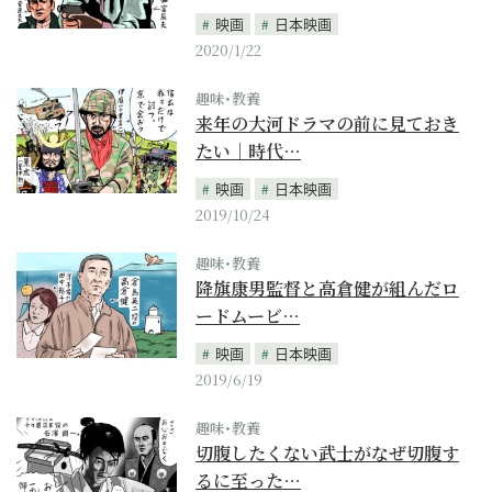
映画
日本映画
2020/1/22
趣味･教養
来年の大河ドラマの前に見ておき
たい｜時代…
映画
日本映画
2019/10/24
趣味･教養
降旗康男監督と高倉健が組んだロ
ードムービ…
映画
日本映画
2019/6/19
趣味･教養
切腹したくない武士がなぜ切腹す
るに至った…