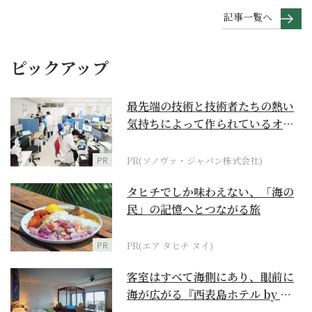
記事一覧へ
ピックアップ
最先端の技術と技術者たちの熱い
気持ちによって作られているオー
ダーメイド補聴器
PR
PR(ソノヴァ・ジャパン株式会社)
タヒチでしか味わえない、「海の
民」の記憶へとつながる旅
PR
PR(エア タヒチ ヌイ)
客室はすべて海側にあり、眼前に
海が広がる『西表島ホテル by 星
野リゾート』