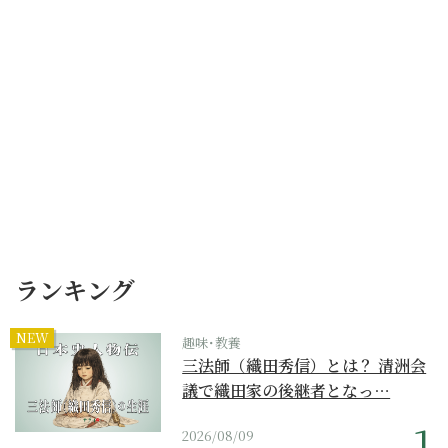
ランキング
NEW
趣味･教養
三法師（織田秀信）とは？ 清洲会
議で織田家の後継者となっ…
2026/08/09