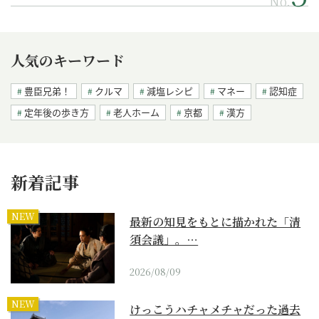
No.
人気のキーワード
豊臣兄弟！
クルマ
減塩レシピ
マネー
認知症
定年後の歩き方
老人ホーム
京都
漢方
新着記事
NEW
最新の知見をもとに描かれた「清
須会議」。…
2026/08/09
NEW
けっこうハチャメチャだった過去