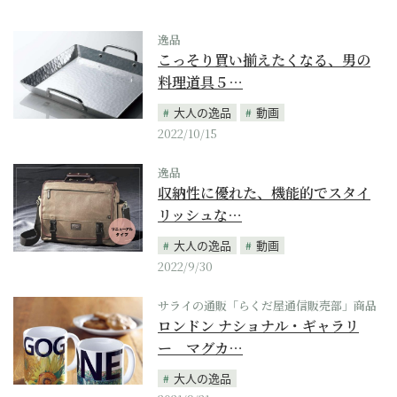
逸品
こっそり買い揃えたくなる、男の
料理道具５…
大人の逸品
動画
2022/10/15
逸品
収納性に優れた、機能的でスタイ
リッシュな…
大人の逸品
動画
2022/9/30
サライの通販「らくだ屋通信販売部」商品
ロンドン ナショナル・ギャラリ
ー マグカ…
大人の逸品