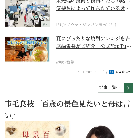
最先端の技術と技術者たちの熱い
気持ちによって作られているオー
ダーメイド補聴器
PR
PR(ソノヴァ・ジャパン株式会社)
夏にぴったりな焼酎アレンジを吉
尾編集長がご紹介！公式YouTube
【まったりサラ...
趣味･教養
Recommended by
記事一覧へ
市毛良枝『百歳の景色見たいと母は言
い』