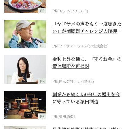
PR
PR(エア タヒチ ヌイ)
「ヤブサメの声をもう一度聴きた
い」が補聴器チャレンジの後押し
に
PR
PR(ソノヴァ・ジャパン株式会社)
金利上昇を機に、『守るお金』の
置き場所を再検討
PR
PR(株式会社北九州銀行)
創業から続く150余年の歴史を今
に守っている濵田酒造
PR
PR(濵田酒造)