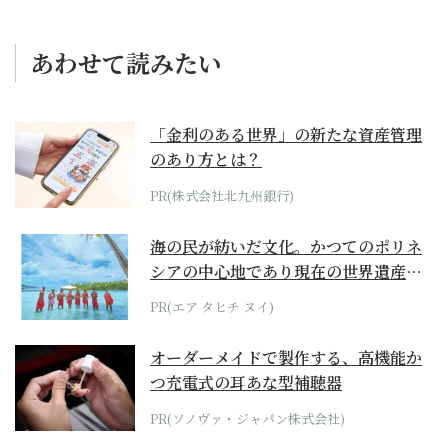
あわせて読みたい
「金利のある世界」の新たな資産管理
のあり方とは？
PR(株式会社北九州銀行)
海の民が紡いだ文化。かつてのポリネ
シアの中心地であり現在の世界遺産か
らみえてくる...
PR(エア タヒチ ヌイ)
オーダーメイドで製作する、高機能か
つ充電式の耳あな型補聴器
PR(ソノヴァ・ジャパン株式会社)