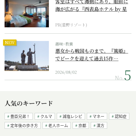
客室はすべて海側にあり、眼前に
海が広がる『西表島ホテル by 星
野リゾート』
PR(星野リゾート)
NEW
趣味･教養
悪女から戦国ものまで。『篤姫』
でピークを迎えて過去15作…
2026/08/02
No.
人気のキーワード
豊臣兄弟！
クルマ
減塩レシピ
マネー
認知症
定年後の歩き方
老人ホーム
京都
漢方