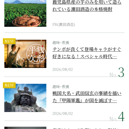
鹿児島県産の芋のみを用いて造ら
れている濵田酒造の本格焼酎
PR(濵田酒造)
NEW
趣味･教養
テンポが良くて登場キャラがすぐ
好きになる！スペシャル時代…
2026/08/02
No.
NEW
趣味･教養
戦国大名・武田信玄の事績を描い
た『甲陽軍鑑』が国を滅ぼす…
2026/08/02
No.