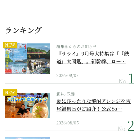
ランキング
NEW
編集部からのお知らせ
『サライ』9月号大特集は「『鉄
道』大図鑑」。新幹線、ロー…
2026/08/07
No.
NEW
趣味･教養
夏にぴったりな焼酎アレンジを吉
尾編集長がご紹介！公式Yo…
2026/08/05
No.