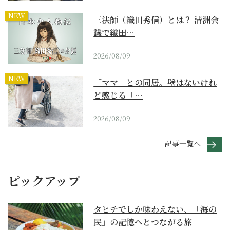
NEW
三法師（織田秀信）とは？ 清洲会
議で織田…
2026/08/09
NEW
「ママ」との同居。壁はないけれ
ど感じる「…
2026/08/09
記事一覧へ
ピックアップ
タヒチでしか味わえない、「海の
民」の記憶へとつながる旅