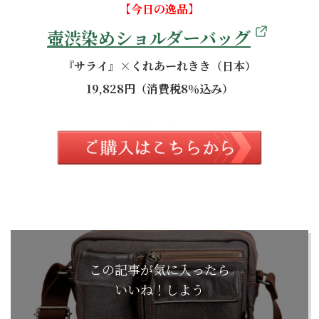
【今日の逸品】
壺渋染めショルダーバッグ
『サライ』×くれあーれきき（日本）
19,828円（消費税8％込み）
この記事が気に入ったら
いいね！しよう