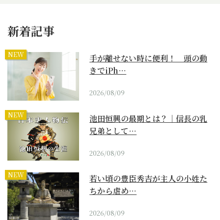
新着記事
NEW
手が離せない時に便利！ 頭の動
きでiPh…
2026/08/09
NEW
池田恒興の最期とは？｜信長の乳
兄弟として…
2026/08/09
NEW
若い頃の豊臣秀吉が主人の小姓た
ちから虐め…
2026/08/09