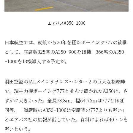
エアバスA350−1000
日本航空では、就航から20年を経たボーイング777の後継
として、座席数325席のA350−900を18機、366席のA350
−1000を13機導入する予定だ。
羽田空港のJALメインテナンスセンター２の巨大な格納庫
で、現主力機ボーイング777と並んで置かれたA350は、さ
すがに大きかった。全長73.8ｍ，幅64.75ｍは777とほぼ
同等、「満席時のA350−1000は空席時の777よりも軽い」
とエアバス社の広報が話していた。資料によれば40トンも
軽いという。