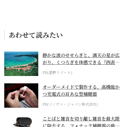
あわせて読みたい
静かな波のせせらぎと、満天の星が広
がり、くつろぎを体感できる『西表島
ホテル by...
PR(星野リゾート)
オーダーメイドで製作する、高機能か
つ充電式の耳あな型補聴器
PR(ソノヴァ・ジャパン株式会社)
ことばと雑音を切り離し雑音を最大限
に除去する、フォナック補聴器の最上