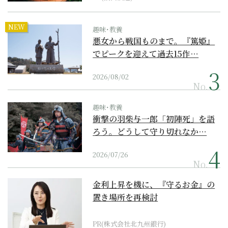
NEW
趣味･教養
悪女から戦国ものまで。『篤姫』
でピークを迎えて過去15作…
2026/08/02
No.
趣味･教養
衝撃の羽柴与一郎「初陣死」を語
ろう。どうして守り切れなか…
2026/07/26
No.
金利上昇を機に、『守るお金』の
置き場所を再検討
PR(株式会社北九州銀行)