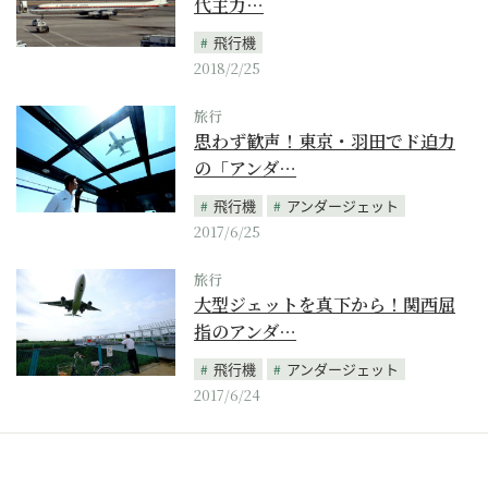
代主力…
飛行機
2018/2/25
旅行
思わず歓声！東京・羽田でド迫力
の「アンダ…
飛行機
アンダージェット
2017/6/25
旅行
大型ジェットを真下から！関西屈
指のアンダ…
飛行機
アンダージェット
2017/6/24