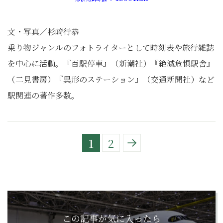
文・写真／杉﨑行恭
乗り物ジャンルのフォトライターとして時刻表や旅行雑誌
を中心に活動。『百駅停車』（新潮社）『絶滅危惧駅舎』
（二見書房）『異形のステーション』（交通新聞社）など
駅関連の著作多数。
1
2
この記事が気に入ったら