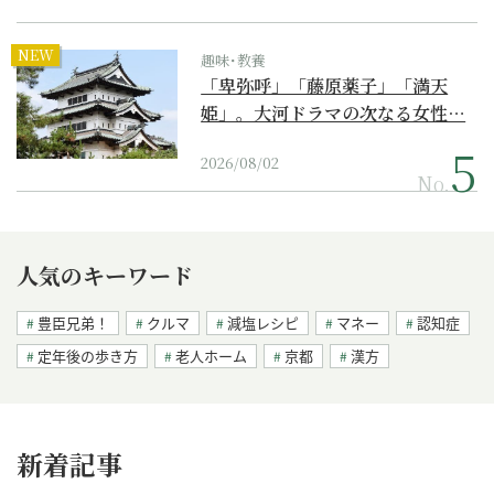
NEW
趣味･教養
「卑弥呼」「藤原薬子」「満天
姫」。大河ドラマの次なる女性…
2026/08/02
No.
人気のキーワード
豊臣兄弟！
クルマ
減塩レシピ
マネー
認知症
定年後の歩き方
老人ホーム
京都
漢方
新着記事