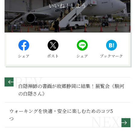
いいね！しよう
シェア
ポスト
シェア
ブックマーク
白隠禅師の書画が故郷静岡に結集！展覧会《駿河
の白隠さん》
ウォーキングを快適・安全に楽しむためのコツ5
つ