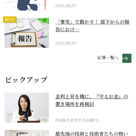
2026/08/07
NEW
「事実」で動かす！ 部下からの報
告におけ…
2026/08/07
記事一覧へ
ピックアップ
金利上昇を機に、『守るお金』の
置き場所を再検討
PR
PR(株式会社北九州銀行)
最先端の技術と技術者たちの熱い