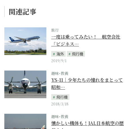
関連記事
旅行
一度は乗ってみたい！ 航空会社
「ビジネス…
海外
飛行機
2019/9/1
趣味･教養
YS-11｜少年たちの憧れをまとって
昭和…
飛行機
2018/3/18
趣味･教養
懐かしい機体も！JAL日本航空の歴