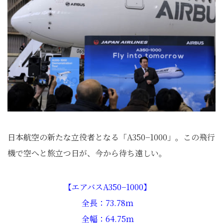
日本航空の新たな立役者となる「A350−1000」。この飛行
機で空へと旅立つ日が、今から待ち遠しい。
【エアバスA350−1000】
全長：73.78ｍ
全幅：64.75ｍ