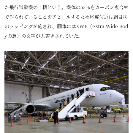
た飛行試験機の１機という。機体の53％をカーボン複合材
で作られていることをアピールするため尾翼付近は網目状
のラッピングが施され、胴体にはXWB（eXtra Wide Bod
yの意）の文字が大書きされていた。