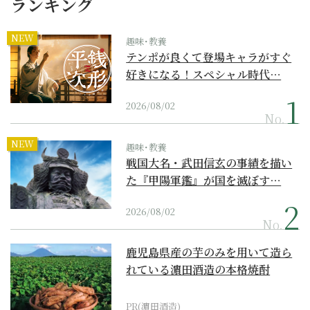
ランキング
NEW
趣味･教養
テンポが良くて登場キャラがすぐ
好きになる！スペシャル時代…
2026/08/02
No.
NEW
趣味･教養
戦国大名・武田信玄の事績を描い
た『甲陽軍鑑』が国を滅ぼす…
2026/08/02
No.
鹿児島県産の芋のみを用いて造ら
れている濵田酒造の本格焼酎
PR(濵田酒造)