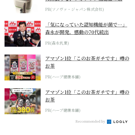
位モデル
PR(ソノヴァ・ジャパン株式会社)
「気になっていた認知機能が菌で…」
森永が開発。感動の70代続出
PR(森永乳業)
アマゾン1位「このお茶ガチです」噂の
お茶
PR(ハーブ健康本舗)
アマゾン1位「このお茶ガチです」噂の
お茶
PR(ハーブ健康本舗)
Recommended by