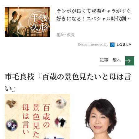
テンポが良くて登場キャラがすぐ
好きになる！スペシャル時代劇
『銭形平次』に２作目は...
趣味･教養
Recommended by
記事一覧へ
市毛良枝『百歳の景色見たいと母は言
い』