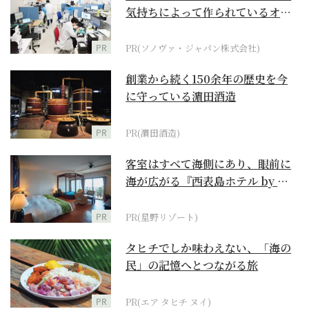
気持ちによって作られているオー
ダーメイド補聴器
PR
PR(ソノヴァ・ジャパン株式会社)
創業から続く150余年の歴史を今
に守っている濵田酒造
PR
PR(濵田酒造)
客室はすべて海側にあり、眼前に
海が広がる『西表島ホテル by 星
野リゾート』
PR
PR(星野リゾート)
タヒチでしか味わえない、「海の
民」の記憶へとつながる旅
PR
PR(エア タヒチ ヌイ)