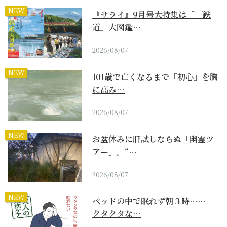
NEW
『サライ』9月号大特集は「『鉄
道』大図鑑…
2026/08/07
NEW
101歳で亡くなるまで「初心」を胸
に高み…
2026/08/07
NEW
お盆休みに肝試しならぬ「幽霊ツ
アー」。“…
2026/08/07
NEW
ベッドの中で眠れず朝３時……｜
クタクタな…