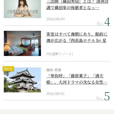
三法師（織田秀信）とは？ 清洲会
議で織田家の後継者となっ…
2026/08/09
No.
客室はすべて海側にあり、眼前に
海が広がる『西表島ホテル by 星
野リゾート』
PR(星野リゾート)
NEW
趣味･教養
「卑弥呼」「藤原薬子」「満天
姫」。大河ドラマの次なる女性…
2026/08/02
No.