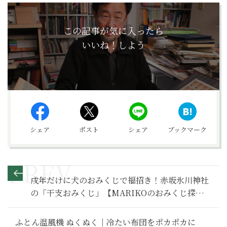
この記事が気に入ったら
いいね！しよう
シェア
ポスト
シェア
ブックマーク
戌年だけに犬のおみくじで福招き！赤坂氷川神社
の「干支おみくじ」【MARIKOのおみくじ探訪
第9回】
ふとん温風機 ぬくぬく｜冷たい布団をポカポカに