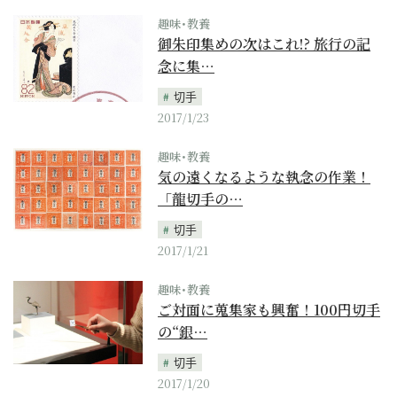
趣味･教養
御朱印集めの次はこれ!? 旅行の記
念に集…
切手
2017/1/23
趣味･教養
気の遠くなるような執念の作業！
「龍切手の…
切手
2017/1/21
趣味･教養
ご対面に蒐集家も興奮！100円切手
の“銀…
切手
2017/1/20