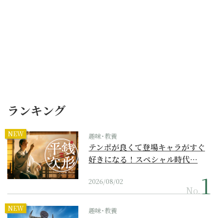
ランキング
NEW
趣味･教養
テンポが良くて登場キャラがすぐ
好きになる！スペシャル時代…
2026/08/02
No.
NEW
趣味･教養