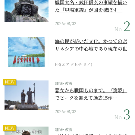
戦国大名・武田信玄の事績を描い
た『甲陽軍鑑』が国を滅ぼす…
2026/08/02
No.
海の民が紡いだ文化。かつてのポ
リネシアの中心地であり現在の世
界遺産からみえてくる...
PR(エア タヒチ ヌイ)
NEW
趣味･教養
悪女から戦国ものまで。『篤姫』
でピークを迎えて過去15作…
2026/08/02
No.
NEW
趣味･教養