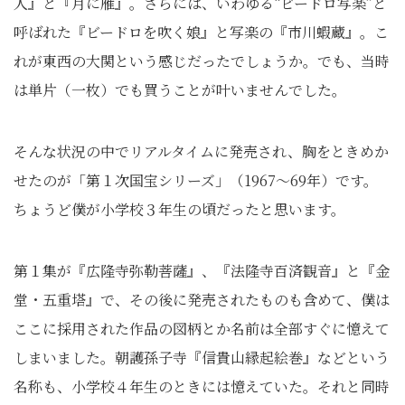
人』と『月に雁』。さらには、いわゆる“ビードロ写楽”と
呼ばれた『ビードロを吹く娘』と写楽の『市川蝦蔵』。こ
れが東西の大関という感じだったでしょうか。でも、当時
は単片（一枚）でも買うことが叶いませんでした。
そんな状況の中でリアルタイムに発売され、胸をときめか
せたのが「第１次国宝シリーズ」（1967～69年）です。
ちょうど僕が小学校３年生の頃だったと思います。
第１集が『広隆寺弥勒菩薩』、『法隆寺百済観音』と『金
堂・五重塔』で、その後に発売されたものも含めて、僕は
ここに採用された作品の図柄とか名前は全部すぐに憶えて
しまいました。朝護孫子寺『信貴山縁起絵巻』などという
名称も、小学校４年生のときには憶えていた。それと同時