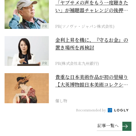
「ヤブサメの声をもう一度聴きた
い」が補聴器チャレンジの後押し
に
PR
PR(ソノヴァ・ジャパン株式会社)
金利上昇を機に、『守るお金』の
置き場所を再検討
PR
PR(株式会社北九州銀行)
貴重な日本美術作品が初の里帰り
【大英博物館日本美術コレクショ
ン 百花繚乱～海を越...
催し物
Recommended by
記事一覧へ