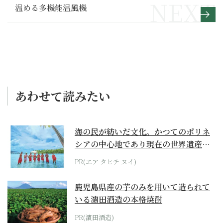
温める多機能温風機
あわせて読みたい
海の民が紡いだ文化。かつてのポリネ
シアの中心地であり現在の世界遺産か
らみえてくる...
PR(エア タヒチ ヌイ)
鹿児島県産の芋のみを用いて造られて
いる濵田酒造の本格焼酎
PR(濵田酒造)