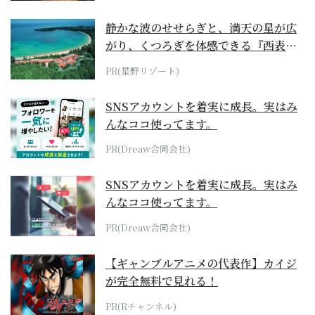
静かな波のせせらぎと、満天の星が広
がり、くつろぎを体感できる『西表島
ホテル by...
PR(星野リゾート)
SNSアカウントを着実に成長。実はみ
んなココ使ってます。
PR(Dreaw合同会社)
SNSアカウントを着実に成長。実はみ
んなココ使ってます。
PR(Dreaw合同会社)
【ギャンブルアニメの代表作】カイジ
が完全無料で見れる！
PR(Rチャンネル)