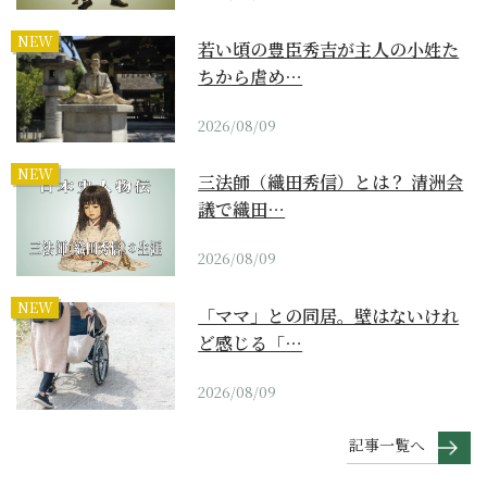
NEW
若い頃の豊臣秀吉が主人の小姓た
ちから虐め…
2026/08/09
NEW
三法師（織田秀信）とは？ 清洲会
議で織田…
2026/08/09
NEW
「ママ」との同居。壁はないけれ
ど感じる「…
2026/08/09
記事一覧へ