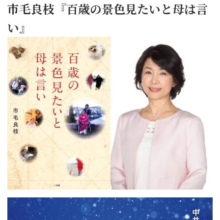
市毛良枝『百歳の景色見たいと母は言
い』