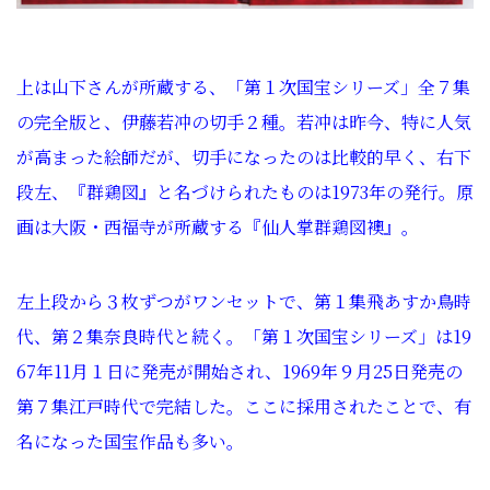
上は山下さんが所蔵する、「第１次国宝シリーズ」全７集
の完全版と、伊藤若冲の切手２種。若冲は昨今、特に人気
が高まった絵師だが、切手になったのは比較的早く、右下
段左、『群鶏図』と名づけられたものは1973年の発行。原
画は大阪・西福寺が所蔵する『仙人掌群鶏図襖』。
左上段から３枚ずつがワンセットで、第１集飛あすか鳥時
代、第２集奈良時代と続く。「第１次国宝シリーズ」は19
67年11月１日に発売が開始され、1969年９月25日発売の
第７集江戸時代で完結した。ここに採用されたことで、有
名になった国宝作品も多い。