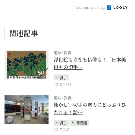
Recommended by
関連記事
趣味･教養
浮世絵も寺社も仏像も！「日本美
術もの切手…
切手
2018/1/31
趣味･教養
懐かしい切手の魅力にどっぷりひ
たれる！訪…
切手
博物館
2017/2/8