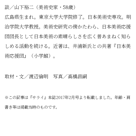
談／山下裕二（美術史家・58歳）
広島県生まれ。東京大学大学院修了。日本美術史専攻。明
治学院大学教授。美術史研究の傍かたわら、日本美術応援
団団長として日本美術の素晴らしさを広く普あまねく知ら
しめる活動を続ける。近著は、井浦新氏との共著『日本美
術応援団』（小学館）。
取材・文／渡辺倫明 写真／高橋昌嗣
※この記事は『サライ』本誌2017年2月号より転載しました。年齢・肩
書き等は掲載当時のものです。