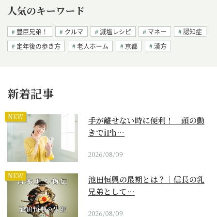
人気のキーワード
豊臣兄弟！
クルマ
減塩レシピ
マネー
認知症
定年後の歩き方
老人ホーム
京都
漢方
新着記事
NEW
手が離せない時に便利！ 頭の動
きでiPh…
2026/08/09
NEW
池田恒興の最期とは？｜信長の乳
兄弟として…
2026/08/09