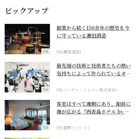
ピックアップ
創業から続く150余年の歴史を今
に守っている濵田酒造
PR
PR(濵田酒造)
最先端の技術と技術者たちの熱い
気持ちによって作られているオー
ダーメイド補聴器
PR
PR(ソノヴァ・ジャパン株式会社)
客室はすべて海側にあり、眼前に
海が広がる『西表島ホテル by 星
野リゾート』
PR
PR(星野リゾート)