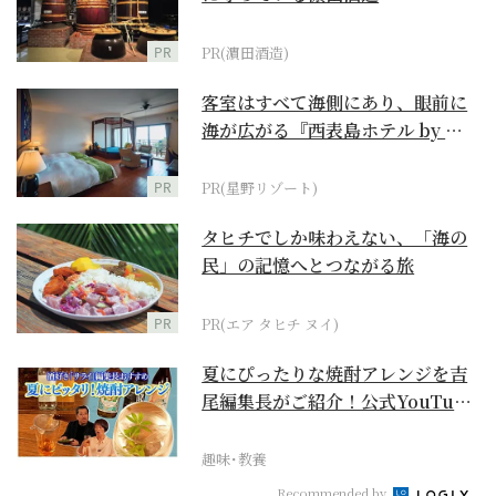
PR
PR(濵田酒造)
客室はすべて海側にあり、眼前に
海が広がる『西表島ホテル by 星
野リゾート』
PR
PR(星野リゾート)
タヒチでしか味わえない、「海の
民」の記憶へとつながる旅
PR
PR(エア タヒチ ヌイ)
夏にぴったりな焼酎アレンジを吉
尾編集長がご紹介！公式YouTube
【まったりサラ...
趣味･教養
Recommended by