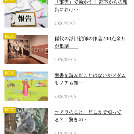
「事実」で動かす！ 部下からの報
告におけ…
2026/08/07
NEW
稀代の浮世絵師の作品200点余り
が集結。…
2026/08/06
NEW
聖書を読んだことはないがアダム
もノアも知…
2026/08/06
NEW
コアラのこと、どこまで知って
る？ 驚きの…
2026/08/06