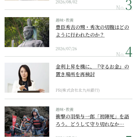
2026/08/02
No.
趣味･教養
豊臣秀吉の甥・秀次の切腹はどの
ように行われたのか？
2026/07/26
No.
金利上昇を機に、『守るお金』の
置き場所を再検討
PR(株式会社北九州銀行)
趣味･教養
衝撃の羽柴与一郎「初陣死」を語
ろう。どうして守り切れなか…