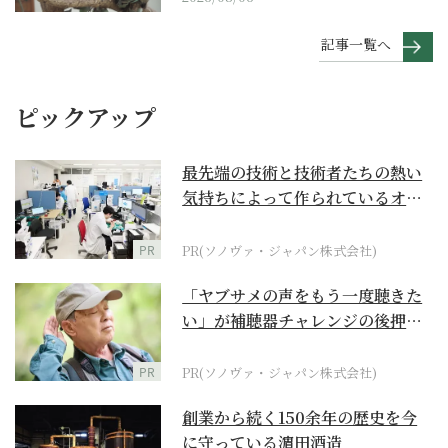
記事一覧へ
ピックアップ
最先端の技術と技術者たちの熱い
気持ちによって作られているオー
ダーメイド補聴器
PR
PR(ソノヴァ・ジャパン株式会社)
「ヤブサメの声をもう一度聴きた
い」が補聴器チャレンジの後押し
に
PR
PR(ソノヴァ・ジャパン株式会社)
創業から続く150余年の歴史を今
に守っている濵田酒造