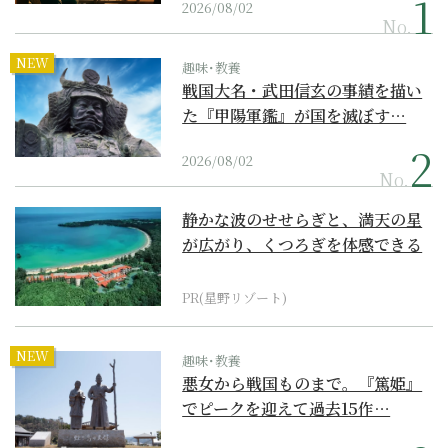
2026/08/02
No.
NEW
趣味･教養
戦国大名・武田信玄の事績を描い
た『甲陽軍鑑』が国を滅ぼす…
2026/08/02
No.
静かな波のせせらぎと、満天の星
が広がり、くつろぎを体感できる
『西表島ホテル by...
PR(星野リゾート)
NEW
趣味･教養
悪女から戦国ものまで。『篤姫』
でピークを迎えて過去15作…