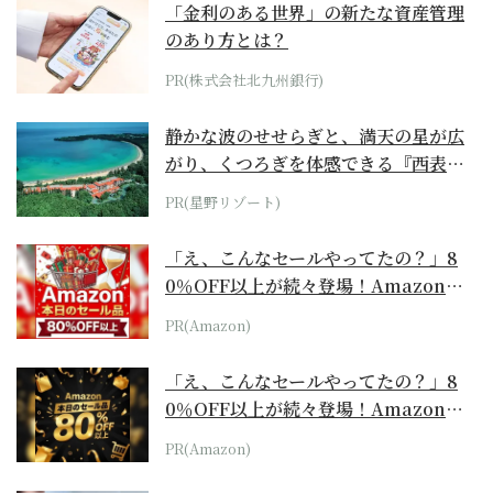
「金利のある世界」の新たな資産管理
のあり方とは？
PR(株式会社北九州銀行)
静かな波のせせらぎと、満天の星が広
がり、くつろぎを体感できる『西表島
ホテル by...
PR(星野リゾート)
「え、こんなセールやってたの？」8
0％OFF以上が続々登場！Amazonの
本気が...
PR(Amazon)
「え、こんなセールやってたの？」8
0％OFF以上が続々登場！Amazonの
本気が...
PR(Amazon)