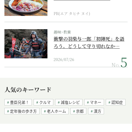
PR(エア タヒチ ヌイ)
趣味･教養
衝撃の羽柴与一郎「初陣死」を語
ろう。どうして守り切れなか…
2026/07/26
No.
人気のキーワード
豊臣兄弟！
クルマ
減塩レシピ
マネー
認知症
定年後の歩き方
老人ホーム
京都
漢方