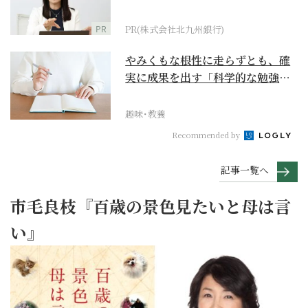
PR
PR(株式会社北九州銀行)
やみくもな根性に走らずとも、確
実に成果を出す「科学的な勉強
法」とは？
趣味･教養
Recommended by
記事一覧へ
市毛良枝『百歳の景色見たいと母は言
い』