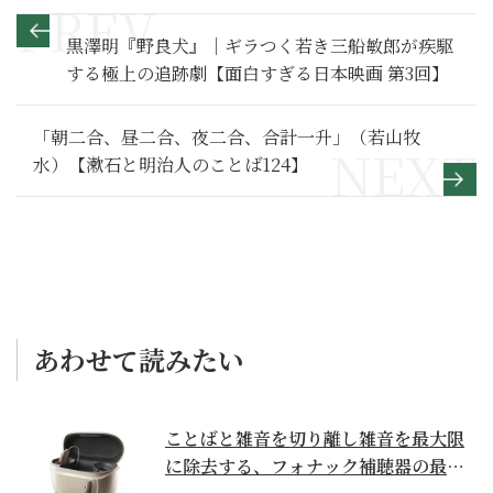
黒澤明『野良犬』｜ギラつく若き三船敏郎が疾駆
する極上の追跡劇【面白すぎる日本映画 第3回】
「朝二合、昼二合、夜二合、合計一升」（若山牧
水）【漱石と明治人のことば124】
あわせて読みたい
ことばと雑音を切り離し雑音を最大限
に除去する、フォナック補聴器の最上