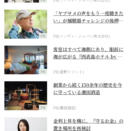
PR(ソノヴァ・ジャパン株式会社)
「ヤブサメの声をもう一度聴きた
い」が補聴器チャレンジの後押し
に
PR
PR(ソノヴァ・ジャパン株式会社)
客室はすべて海側にあり、眼前に
海が広がる『西表島ホテル by 星
野リゾート』
PR
PR(星野リゾート)
創業から続く150余年の歴史を今
に守っている濵田酒造
PR
PR(濵田酒造)
金利上昇を機に、『守るお金』の
置き場所を再検討