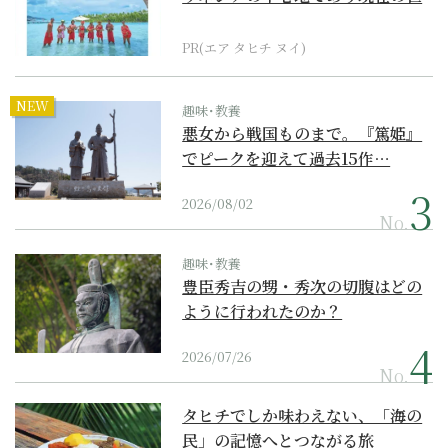
界遺産からみえてくる...
PR(エア タヒチ ヌイ)
NEW
趣味･教養
悪女から戦国ものまで。『篤姫』
でピークを迎えて過去15作…
2026/08/02
No.
趣味･教養
豊臣秀吉の甥・秀次の切腹はどの
ように行われたのか？
2026/07/26
No.
タヒチでしか味わえない、「海の
民」の記憶へとつながる旅