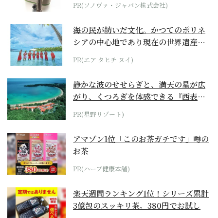
位モデル
PR(ソノヴァ・ジャパン株式会社)
海の民が紡いだ文化。かつてのポリネ
シアの中心地であり現在の世界遺産か
らみえてくる...
PR(エア タヒチ ヌイ)
静かな波のせせらぎと、満天の星が広
がり、くつろぎを体感できる『西表島
ホテル by...
PR(星野リゾート)
アマゾン1位「このお茶ガチです」噂の
お茶
PR(ハーブ健康本舗)
楽天週間ランキング1位！シリーズ累計
3億包のスッキリ茶。380円でお試し