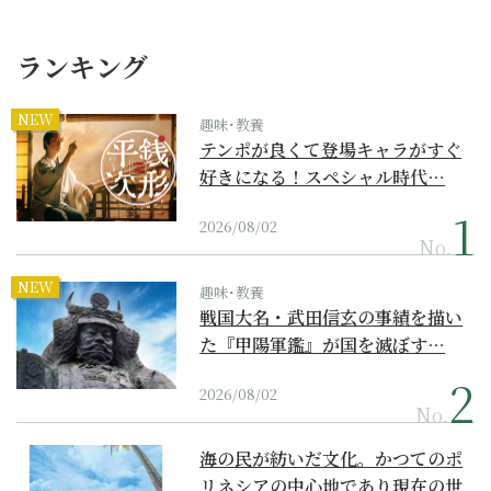
ランキング
NEW
趣味･教養
テンポが良くて登場キャラがすぐ
好きになる！スペシャル時代…
2026/08/02
No.
NEW
趣味･教養
戦国大名・武田信玄の事績を描い
た『甲陽軍鑑』が国を滅ぼす…
2026/08/02
No.
海の民が紡いだ文化。かつてのポ
リネシアの中心地であり現在の世