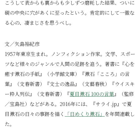
こうして表からも裏からも少しずつ磨耗した結果、ついに
硯の中央に穴があくに至ったという。肯定的にして一徹な
る心の、凄まじさを思うべし。
文／矢島裕紀彦
1957年東京生まれ。ノンフィクション作家。文学、スポー
ツなど様々のジャンルで人間の足跡を追う。著書に『心を
癒す漱石の手紙』（小学館文庫）『漱石「こころ」の言
葉』（文春新書）『文士の逸品』（文藝春秋）『ウイスキ
ー粋人列伝』（文春新書）『
夏目漱石 100の言葉
』（監修
／宝島社）などがある。2016年には、『サライ.jp』で夏
目漱石の日々の事跡を描く
「日めくり漱石」
を年間連載し
た。