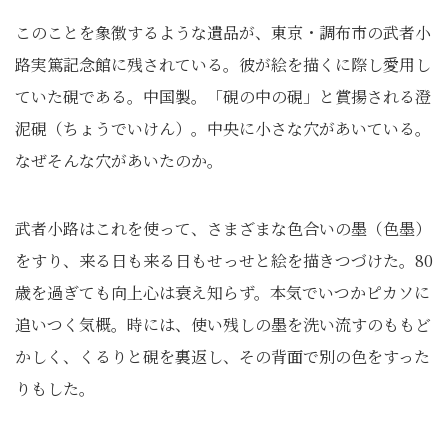
このことを象徴するような遺品が、東京・調布市の武者小
路実篤記念館に残されている。彼が絵を描くに際し愛用し
ていた硯である。中国製。「硯の中の硯」と賞揚される澄
泥硯（ちょうでいけん）。中央に小さな穴があいている。
なぜそんな穴があいたのか。
武者小路はこれを使って、さまざまな色合いの墨（色墨）
をすり、来る日も来る日もせっせと絵を描きつづけた。80
歳を過ぎても向上心は衰え知らず。本気でいつかピカソに
追いつく気概。時には、使い残しの墨を洗い流すのももど
かしく、くるりと硯を裏返し、その背面で別の色をすった
りもした。