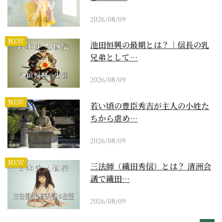
2026/08/09
NEW
池田恒興の最期とは？｜信長の乳
兄弟として…
2026/08/09
NEW
若い頃の豊臣秀吉が主人の小姓た
ちから虐め…
2026/08/09
NEW
三法師（織田秀信）とは？ 清洲会
議で織田…
2026/08/09