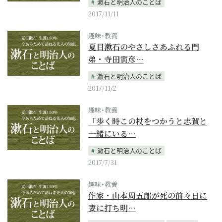
漱石と明治人のことば
2017/11/11
趣味･教養
夏目漱石のやさしさあふれる門
弟・寺田寅彦…
漱石と明治人のことば
2017/11/2
趣味･教養
「歩く時この杖をつかうと志賀と
一緒にいる…
漱石と明治人のことば
2017/7/31
趣味･教養
作家・山本周五郎が死の前々日に
妻に打ち明…