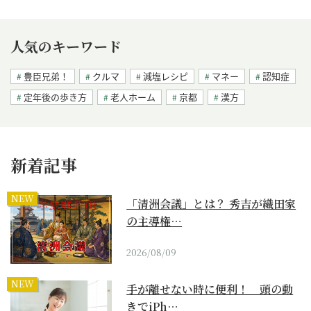
人気のキーワード
豊臣兄弟！
クルマ
減塩レシピ
マネー
認知症
定年後の歩き方
老人ホーム
京都
漢方
新着記事
NEW
「清洲会議」とは？ 秀吉が織田家
の主導権…
2026/08/09
NEW
手が離せない時に便利！ 頭の動
きでiPh…