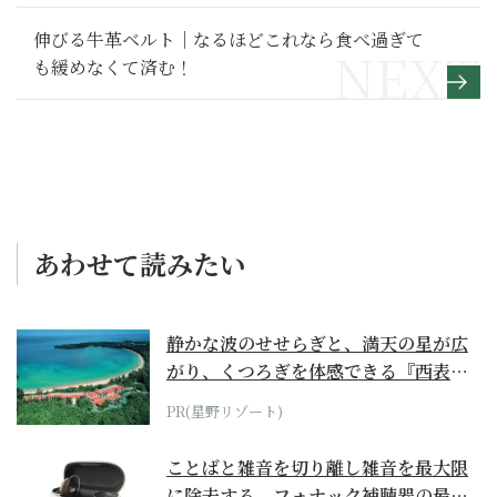
伸びる牛革ベルト｜なるほどこれなら食べ過ぎて
も緩めなくて済む！
あわせて読みたい
静かな波のせせらぎと、満天の星が広
がり、くつろぎを体感できる『西表島
ホテル by...
PR(星野リゾート)
ことばと雑音を切り離し雑音を最大限
に除去する、フォナック補聴器の最上