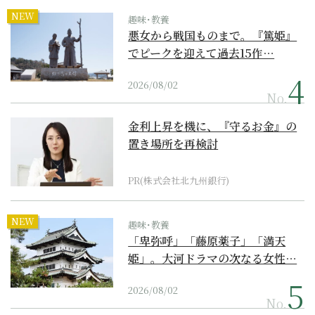
NEW
趣味･教養
悪女から戦国ものまで。『篤姫』
でピークを迎えて過去15作…
2026/08/02
No.
金利上昇を機に、『守るお金』の
置き場所を再検討
PR(株式会社北九州銀行)
NEW
趣味･教養
「卑弥呼」「藤原薬子」「満天
姫」。大河ドラマの次なる女性…
2026/08/02
No.