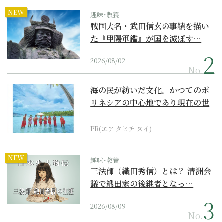
NEW
趣味･教養
戦国大名・武田信玄の事績を描い
た『甲陽軍鑑』が国を滅ぼす…
2026/08/02
No.
海の民が紡いだ文化。かつてのポ
リネシアの中心地であり現在の世
界遺産からみえてくる...
PR(エア タヒチ ヌイ)
NEW
趣味･教養
三法師（織田秀信）とは？ 清洲会
議で織田家の後継者となっ…
2026/08/09
No.