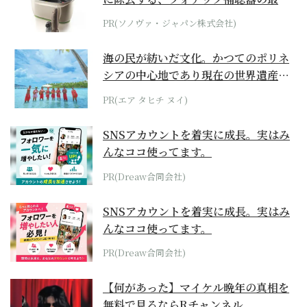
位モデル
PR(ソノヴァ・ジャパン株式会社)
海の民が紡いだ文化。かつてのポリネ
シアの中心地であり現在の世界遺産か
らみえてくる...
PR(エア タヒチ ヌイ)
SNSアカウントを着実に成長。実はみ
んなココ使ってます。
PR(Dreaw合同会社)
SNSアカウントを着実に成長。実はみ
んなココ使ってます。
PR(Dreaw合同会社)
【何があった】マイケル晩年の真相を
無料で見るならRチャンネル