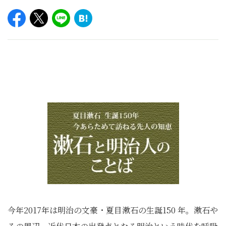
今年2017年は明治の文豪・夏目漱石の生誕150 年。漱石や