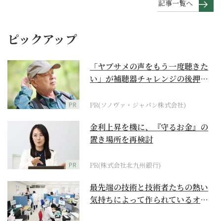
記事一覧へ
ピックアップ
「ヤブサメの声をもう一度聴きた
い」が補聴器チャレンジの後押し
に
PR
PR(ソノヴァ・ジャパン株式会社)
金利上昇を機に、『守るお金』の
置き場所を再検討
PR
PR(株式会社北九州銀行)
最先端の技術と技術者たちの熱い
気持ちによって作られているオー
ダーメイド補聴器