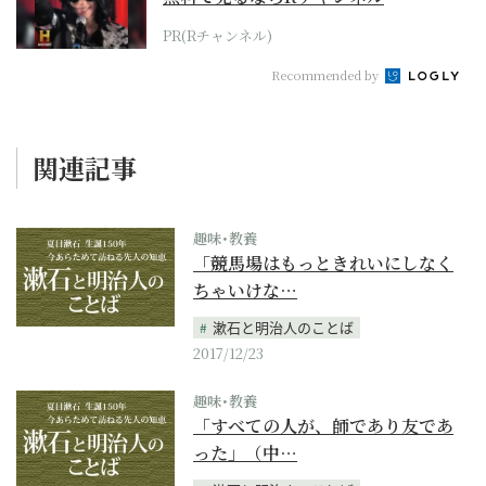
PR(Rチャンネル)
Recommended by
関連記事
趣味･教養
「競馬場はもっときれいにしなく
ちゃいけな…
漱石と明治人のことば
2017/12/23
趣味･教養
「すべての人が、師であり友であ
った」（中…