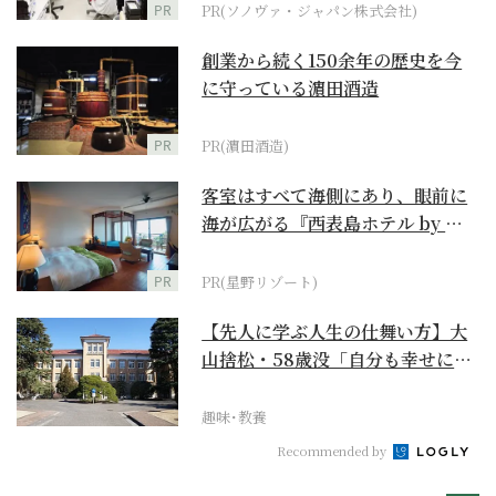
PR
PR(ソノヴァ・ジャパン株式会社)
創業から続く150余年の歴史を今
に守っている濵田酒造
PR
PR(濵田酒造)
客室はすべて海側にあり、眼前に
海が広がる『西表島ホテル by 星
野リゾート』
PR
PR(星野リゾート)
【先人に学ぶ人生の仕舞い方】大
山捨松・58歳没「自分も幸せにな
れその上お国のため...
趣味･教養
Recommended by