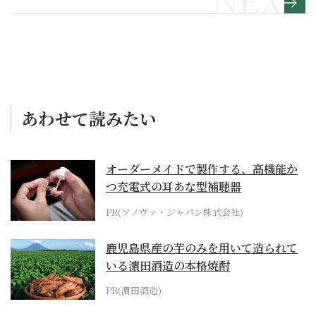
2】
あわせて読みたい
オーダーメイドで製作する、高機能か
つ充電式の耳あな型補聴器
PR(ソノヴァ・ジャパン株式会社)
鹿児島県産の芋のみを用いて造られて
いる濵田酒造の本格焼酎
PR(濵田酒造)