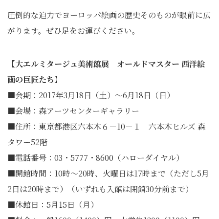
圧倒的な迫力でヨーロッパ絵画の歴史そのものが眼前に広
がります。ぜひ足をお運びください。
【大エルミタージュ美術館展
オールドマスター 西洋絵
画の巨匠たち
】
■会期：2017年3月18日（土）～6月18日（日）
■会場：森アーツセンターギャラリー
■住所：東京都港区六本木６－10－１ 六本木ヒルズ 森
タワー52階
■電話番号：03・5777・8600（ハローダイヤル）
■開館時間：10時～20時、火曜日は17時まで（ただし5月
2日は20時まで）（いずれも入館は閉館30分前まで）
■休館日：5月15日（月）