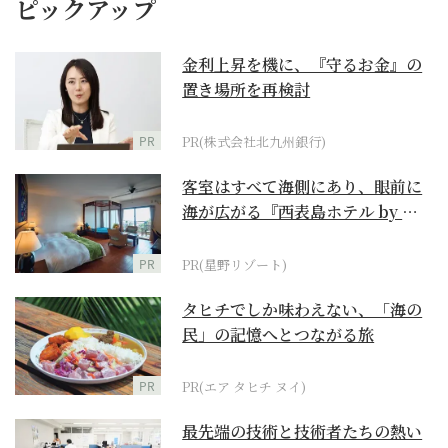
ピックアップ
金利上昇を機に、『守るお金』の
置き場所を再検討
PR
PR(株式会社北九州銀行)
客室はすべて海側にあり、眼前に
海が広がる『西表島ホテル by 星
野リゾート』
PR
PR(星野リゾート)
タヒチでしか味わえない、「海の
民」の記憶へとつながる旅
PR
PR(エア タヒチ ヌイ)
最先端の技術と技術者たちの熱い