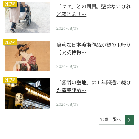
NEW
「ママ」との同居。壁はないけれ
ど感じる「…
2026/08/09
NEW
貴重な日本美術作品が初の里帰り
【大英博物…
2026/08/09
NEW
「落語の聖地」に１年間通い続け
た演芸評論…
2026/08/08
記事一覧へ