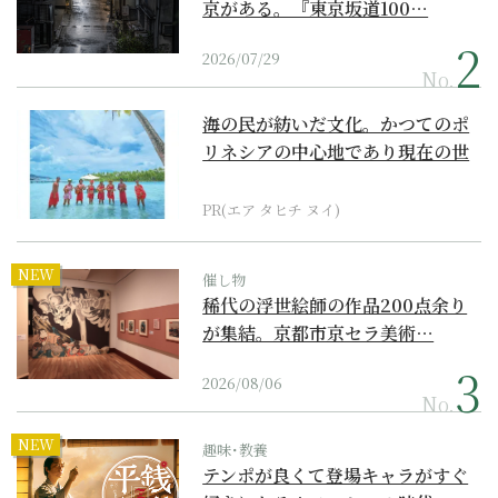
京がある。『東京坂道100…
2026/07/29
No.
海の民が紡いだ文化。かつてのポ
リネシアの中心地であり現在の世
界遺産からみえてくる...
PR(エア タヒチ ヌイ)
NEW
催し物
稀代の浮世絵師の作品200点余り
が集結。京都市京セラ美術…
2026/08/06
No.
NEW
趣味･教養
テンポが良くて登場キャラがすぐ