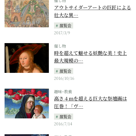
催し物
アウトサイダーアートの巨匠による
壮大な異…
展覧会
2017/3/9
催し物
時を超えて魅せる妖艶な美！史上
最大規模の…
展覧会
2016/10/16
趣味･教養
高さ４ｍを超える巨大な祭壇画は
圧巻！「ヴ…
展覧会
2016/7/14