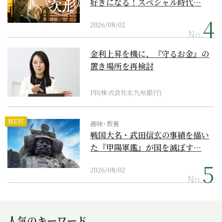
好きになる！スペシャル時代…
2026/08/02
No.
金利上昇を機に、『守るお金』の
置き場所を再検討
PR(株式会社北九州銀行)
NEW
趣味･教養
戦国大名・武田信玄の事績を描い
た『甲陽軍鑑』が国を滅ぼす…
2026/08/02
No.
人気のキーワード