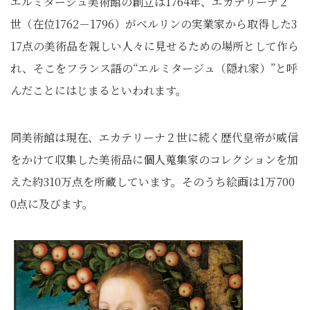
エルミタージュ美術館の創立は1764年、エカテリーナ２
世（在位1762－1796）がベルリンの実業家から取得した3
17点の美術品を親しい人々に見せるための場所として作ら
れ、そこをフランス語の“エルミタージュ（隠れ家）”と呼
んだことにはじまるといわれます。
同美術館は現在、エカテリーナ２世に続く歴代皇帝が威信
をかけて収集した美術品に個人蒐集家のコレクションを加
えた約310万点を所蔵しています。そのうち絵画は1万700
0点に及びます。