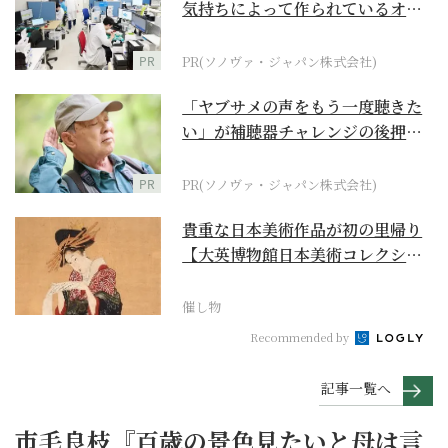
気持ちによって作られているオー
ダーメイド補聴器
PR
PR(ソノヴァ・ジャパン株式会社)
「ヤブサメの声をもう一度聴きた
い」が補聴器チャレンジの後押し
に
PR
PR(ソノヴァ・ジャパン株式会社)
貴重な日本美術作品が初の里帰り
【大英博物館日本美術コレクショ
ン 百花繚乱～海を越...
催し物
Recommended by
記事一覧へ
市毛良枝『百歳の景色見たいと母は言