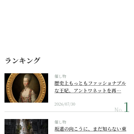
ランキング
催し物
歴史上もっともファッショナブル
な王妃、アントワネットを再…
2026/07/30
No.
催し物
坂道の向こうに、まだ知らない東