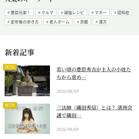
豊臣兄弟！
クルマ
減塩レシピ
マネー
認知症
定年後の歩き方
老人ホーム
京都
漢方
新着記事
NEW
若い頃の豊臣秀吉が主人の小姓た
ちから虐め…
2026/08/09
NEW
三法師（織田秀信）とは？ 清洲会
議で織田…
2026/08/09