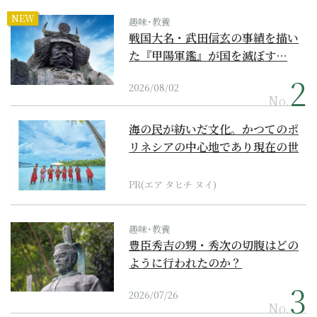
NEW
趣味･教養
戦国大名・武田信玄の事績を描い
た『甲陽軍鑑』が国を滅ぼす…
2026/08/02
No.
海の民が紡いだ文化。かつてのポ
リネシアの中心地であり現在の世
界遺産からみえてくる...
PR(エア タヒチ ヌイ)
趣味･教養
豊臣秀吉の甥・秀次の切腹はどの
ように行われたのか？
2026/07/26
No.