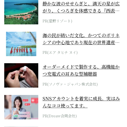
静かな波のせせらぎと、満天の星が広
がり、くつろぎを体感できる『西表島
ホテル by...
PR(星野リゾート)
海の民が紡いだ文化。かつてのポリネ
シアの中心地であり現在の世界遺産か
らみえてくる...
PR(エア タヒチ ヌイ)
オーダーメイドで製作する、高機能か
つ充電式の耳あな型補聴器
PR(ソノヴァ・ジャパン株式会社)
SNSアカウントを着実に成長。実はみ
んなココ使ってます。
PR(Dreaw合同会社)