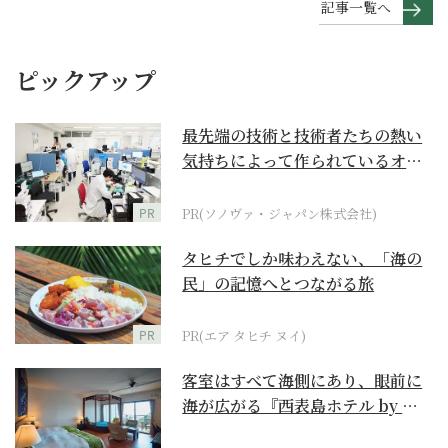
記事一覧へ
ピックアップ
最先端の技術と技術者たちの熱い
気持ちによって作られているオー
ダーメイド補聴器
PR
PR(ソノヴァ・ジャパン株式会社)
タヒチでしか味わえない、「海の
民」の記憶へとつながる旅
PR
PR(エア タヒチ ヌイ)
客室はすべて海側にあり、眼前に
海が広がる『西表島ホテル by 星
野リゾート』