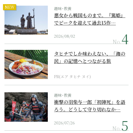
NEW
趣味･教養
悪女から戦国ものまで。『篤姫』
でピークを迎えて過去15作…
2026/08/02
No.
タヒチでしか味わえない、「海の
民」の記憶へとつながる旅
PR(エア タヒチ ヌイ)
趣味･教養
衝撃の羽柴与一郎「初陣死」を語
ろう。どうして守り切れなか…
2026/07/26
No.