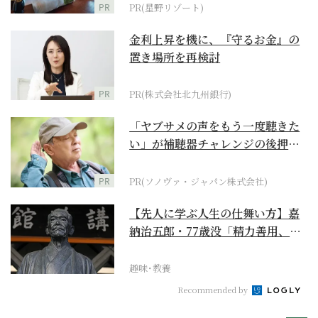
PR
PR(星野リゾート)
金利上昇を機に、『守るお金』の
置き場所を再検討
PR
PR(株式会社北九州銀行)
「ヤブサメの声をもう一度聴きた
い」が補聴器チャレンジの後押し
に
PR
PR(ソノヴァ・ジャパン株式会社)
【先人に学ぶ人生の仕舞い方】嘉
納治五郎・77歳没「精力善用、自
他共栄」
趣味･教養
Recommended by