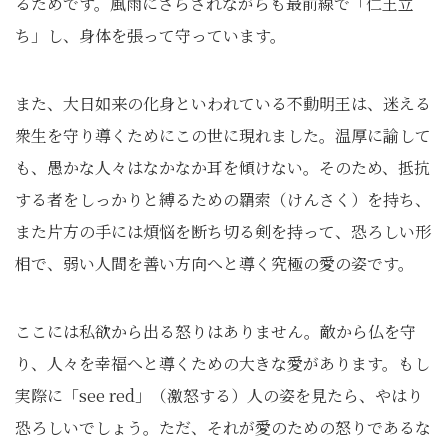
るためです。風雨にさらされながらも最前線で「仁王立
ち」し、身体を張って守っています。
また、大日如来の化身といわれている不動明王は、迷える
衆生を守り導くためにこの世に現れました。温厚に諭して
も、愚かな人々はなかなか耳を傾けない。そのため、抵抗
する者をしっかりと縛るための羂索（けんさく）を持ち、
また片方の手には煩悩を断ち切る剣を持って、恐ろしい形
相で、弱い人間を善い方向へと導く究極の愛の姿です。
ここには私欲から出る怒りはありません。敵から仏を守
り、人々を幸福へと導くための大きな愛があります。もし
実際に「see red」（激怒する）人の姿を見たら、やはり
恐ろしいでしょう。ただ、それが愛のための怒りであるな