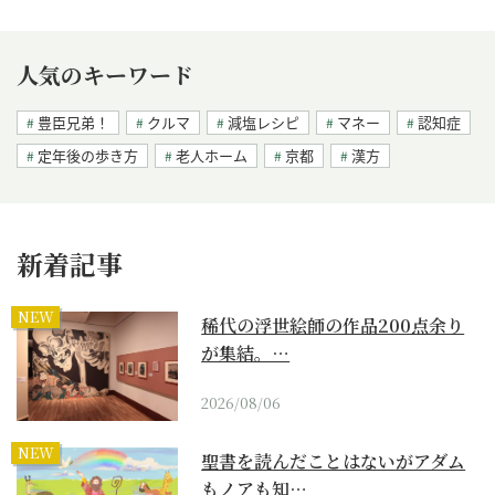
人気のキーワード
豊臣兄弟！
クルマ
減塩レシピ
マネー
認知症
定年後の歩き方
老人ホーム
京都
漢方
新着記事
NEW
稀代の浮世絵師の作品200点余り
が集結。…
2026/08/06
NEW
聖書を読んだことはないがアダム
もノアも知…