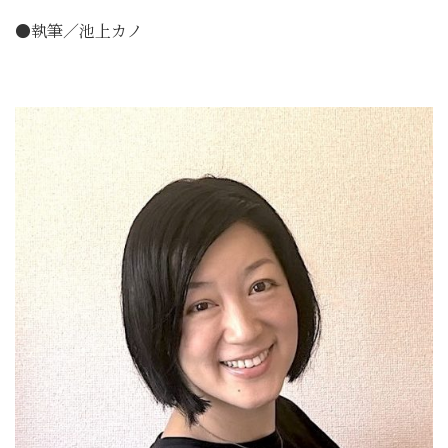
●執筆／池上カノ