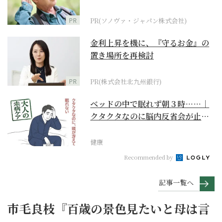
に
PR
PR(ソノヴァ・ジャパン株式会社)
金利上昇を機に、『守るお金』の
置き場所を再検討
PR
PR(株式会社北九州銀行)
ベッドの中で眠れず朝３時……｜
クタクタなのに脳内反省会が止ま
らない【大人の未病ケ...
健康
Recommended by
記事一覧へ
市毛良枝『百歳の景色見たいと母は言