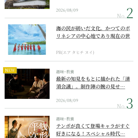
2026/08/09
No.
海の民が紡いだ文化。かつてのポ
リネシアの中心地であり現在の世
界遺産からみえてくる...
PR(エア タヒチ ヌイ)
NEW
趣味･教養
最新の知見をもとに描かれた「清
須会議」。制作陣の腕の見せ…
2026/08/09
No.
趣味･教養
テンポが良くて登場キャラがすぐ
好きになる！スペシャル時代…