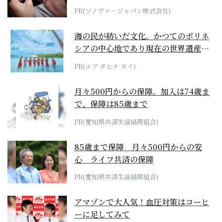
PR(ソノヴァ・ジャパン株式会社)
海の民が紡いだ文化。かつてのポリネ
シアの中心地であり現在の世界遺産か
らみえてくる...
PR(エア タヒチ ヌイ)
月々500円からの保障。加入は74歳ま
で、保障は85歳まで
PR(愛知県共済生活協同組合)
85歳まで保障 月々500円からの安
心 ライフ共済の保障
PR(愛知県共済生活協同組合)
アマゾンで大人気！血圧対策はコーヒ
ーに足してみて