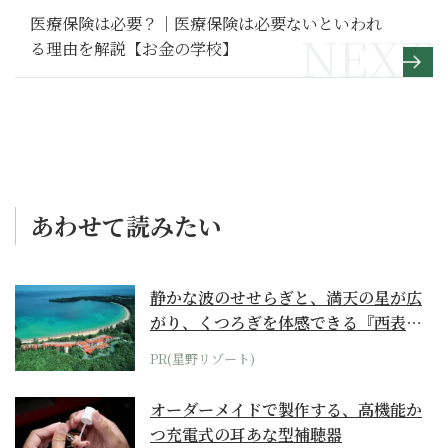
医療保険は必要？｜医療保険は必要ないといわれ
る理由を解説【お金の学校】
あわせて読みたい
静かな波のせせらぎと、満天の星が広
がり、くつろぎを体感できる『西表島
ホテル by...
PR(星野リゾート)
オーダーメイドで製作する、高機能か
つ充電式の耳あな型補聴器