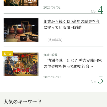
2026/08/02
No.
創業から続く150余年の歴史を今
に守っている濵田酒造
PR(濵田酒造)
NEW
趣味･教養
「清洲会議」とは？ 秀吉が織田家
の主導権を握った歴史的会…
2026/08/09
No.
人気のキーワード