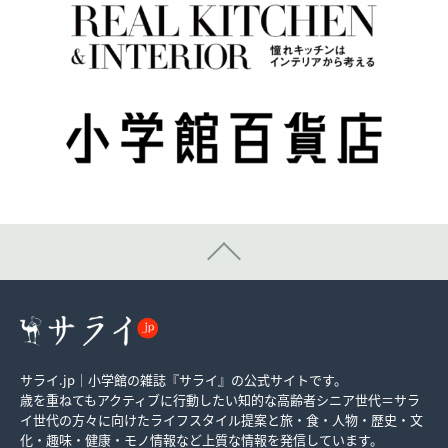
サライ.jp｜小学館の雑誌『サライ』の公式サイトです。
歳を重ねてもアクティブに行動したい知的な高齢者シニア世代＝サラ
イ世代の方々に向けたライフスタイル提案と旅・食・人物・歴史・文
化・趣味・健康・モノ情報など上質な情報を発信しています。