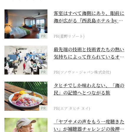
客室はすべて海側にあり、眼前に
海が広がる『西表島ホテル by 星
野リゾート』
PR
PR(星野リゾート)
最先端の技術と技術者たちの熱い
気持ちによって作られているオー
ダーメイド補聴器
PR
PR(ソノヴァ・ジャパン株式会社)
タヒチでしか味わえない、「海の
民」の記憶へとつながる旅
PR
PR(エア タヒチ ヌイ)
「ヤブサメの声をもう一度聴きた
い」が補聴器チャレンジの後押し