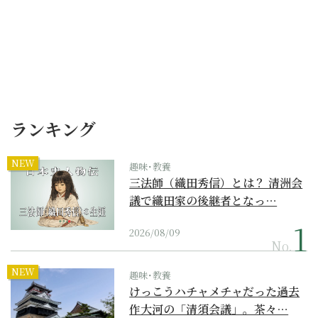
ランキング
NEW
趣味･教養
三法師（織田秀信）とは？ 清洲会
議で織田家の後継者となっ…
2026/08/09
No.
NEW
趣味･教養
けっこうハチャメチャだった過去
作大河の「清須会議」。茶々…