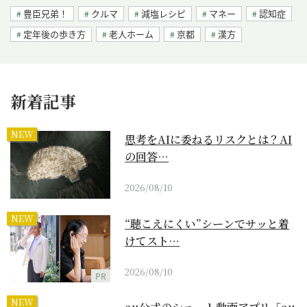
豊臣兄弟！
クルマ
減塩レシピ
マネー
認知症
定年後の歩き方
老人ホーム
京都
漢方
新着記事
NEW
思考をAIに委ねるリスクとは？AI
の回答…
2026/08/10
NEW
“聴こえにくい”シーンでサッと着
けてスト…
2026/08/10
PR
NEW