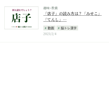
趣味･教養
「店子」の読み方は？「みせこ」
「てんし」…
動画
脳トレ漢字
2023/2/4