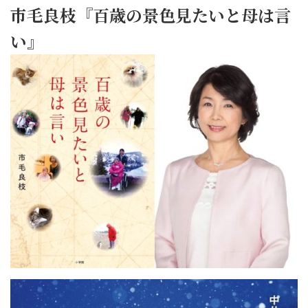
市毛良枝『百歳の景色見たいと母は言
い』