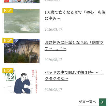
NEW
101歳で亡くなるまで「初心」を胸
に高み…
2026/08/07
NEW
お盆休みに肝試しならぬ「幽霊ツ
アー」。“…
2026/08/07
NEW
ベッドの中で眠れず朝３時……｜
クタクタな…
2026/08/07
記事一覧へ