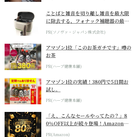
ことばと雑音を切り離し雑音を最大限
に除去する、フォナック補聴器の最上
位モデル
PR(ソノヴァ・ジャパン株式会社)
アマゾン1位「このお茶ガチです」噂の
お茶
PR(ハーブ健康本舗)
アマゾン1位の実績！380円で5日間お
試し。
PR(ハーブ健康本舗)
「え、こんなセールやってたの？」8
0％OFF以上が続々登場！Amazonの
本気が...
PR(Amazon)