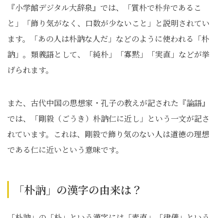
『小学館デジタル大辞泉』では、「質朴で朴弁であるこ
と」「飾り気がなく、口数が少ないこと」と説明されてい
ます。「あの人は朴訥な人だ」などのように使われる「朴
訥」。類義語として、「純朴」「寡黙」「実直」などが挙
げられます。
また、古代中国の思想家・孔子の教えが記された『論語』
では、「剛毅（ごうき）朴訥仁に近し」という一文が記さ
れています。これは、剛毅で飾り気のない人は道徳の理想
である仁に近いという意味です。
「朴訥」の漢字の由来は？
「朴訥」の「朴」という漢字には「素直」「律儀」という