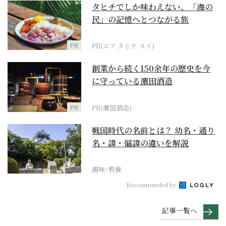
タヒチでしか味わえない、「海の
民」の記憶へとつながる旅
PR
PR(エア タヒチ ヌイ)
創業から続く150余年の歴史を今
に守っている濵田酒造
PR
PR(濵田酒造)
戦国時代の名前とは？ 幼名・通り
名・諱・偏諱の違いを解説
趣味･教養
Recommended by
記事一覧へ