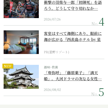
衝撃の羽柴与一郎「初陣死」を語
ろう。どうして守り切れなか…
2026/07/26
No.
客室はすべて海側にあり、眼前に
海が広がる『西表島ホテル by 星
野リゾート』
PR(星野リゾート)
NEW
趣味･教養
「卑弥呼」「藤原薬子」「満天
姫」。大河ドラマの次なる女性…
2026/08/02
No.