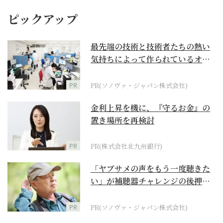
ピックアップ
最先端の技術と技術者たちの熱い
気持ちによって作られているオー
ダーメイド補聴器
PR
PR(ソノヴァ・ジャパン株式会社)
金利上昇を機に、『守るお金』の
置き場所を再検討
PR
PR(株式会社北九州銀行)
「ヤブサメの声をもう一度聴きた
い」が補聴器チャレンジの後押し
に
PR
PR(ソノヴァ・ジャパン株式会社)