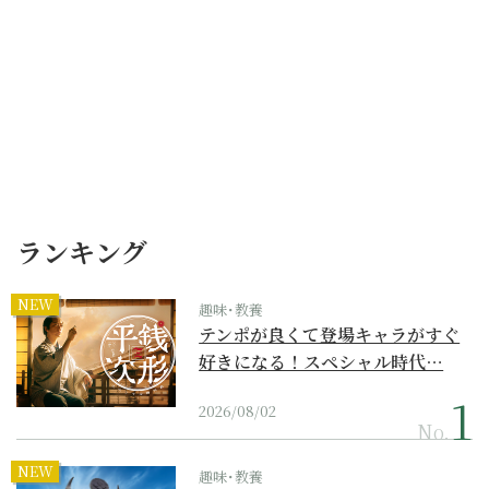
ランキング
NEW
趣味･教養
テンポが良くて登場キャラがすぐ
好きになる！スペシャル時代…
2026/08/02
No.
NEW
趣味･教養