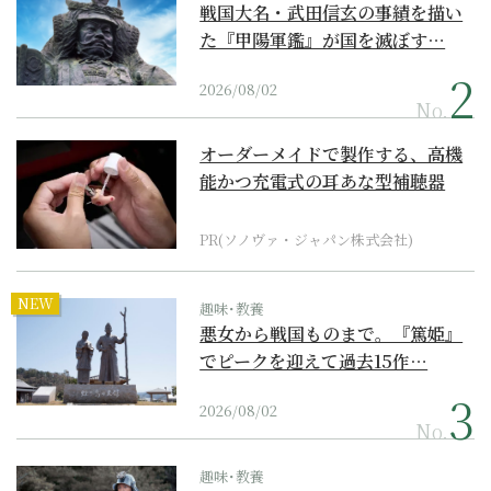
戦国大名・武田信玄の事績を描い
た『甲陽軍鑑』が国を滅ぼす…
2026/08/02
No.
オーダーメイドで製作する、高機
能かつ充電式の耳あな型補聴器
PR(ソノヴァ・ジャパン株式会社)
NEW
趣味･教養
悪女から戦国ものまで。『篤姫』
でピークを迎えて過去15作…
2026/08/02
No.
趣味･教養