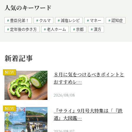
人気のキーワード
豊臣兄弟！
クルマ
減塩レシピ
マネー
認知症
定年後の歩き方
老人ホーム
京都
漢方
新着記事
NEW
８月に気をつけるべきポイントと
おすすめレ…
2026/08/08
NEW
『サライ』9月号大特集は「『鉄
道』大図鑑…
2026/08/07