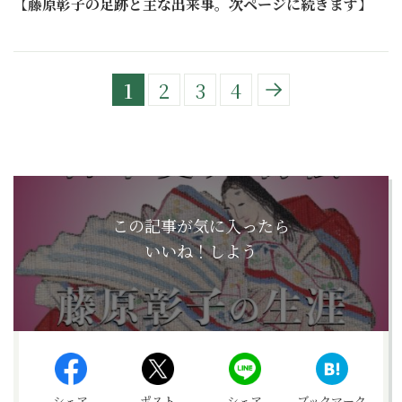
【
藤原彰子の足跡と主な出来事。次ページに続きます
】
1
2
3
4
この記事が気に入ったら
いいね！しよう
シェア
ポスト
シェア
ブックマーク