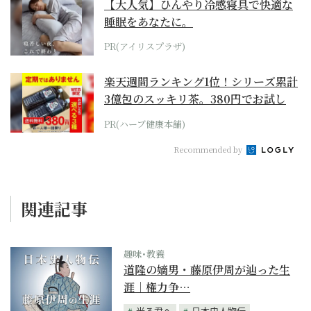
【大人気】ひんやり冷感寝具で快適な
睡眠をあなたに。
PR(アイリスプラザ)
楽天週間ランキング1位！シリーズ累計
3億包のスッキリ茶。380円でお試し
PR(ハーブ健康本舗)
Recommended by
関連記事
趣味･教養
道隆の嫡男・藤原伊周が辿った生
涯｜権力争…
光る君へ
日本史人物伝