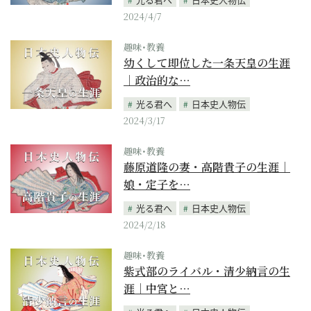
2024/4/7
趣味･教養
幼くして即位した一条天皇の生涯
｜政治的な…
光る君へ
日本史人物伝
2024/3/17
趣味･教養
藤原道隆の妻・高階貴子の生涯｜
娘・定子を…
光る君へ
日本史人物伝
2024/2/18
趣味･教養
紫式部のライバル・清少納言の生
涯｜中宮と…