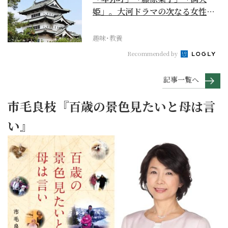
姫」。大河ドラマの次なる女性主
人公を勝手に考察【豊臣...
趣味･教養
Recommended by
記事一覧へ
市毛良枝『百歳の景色見たいと母は言
い』