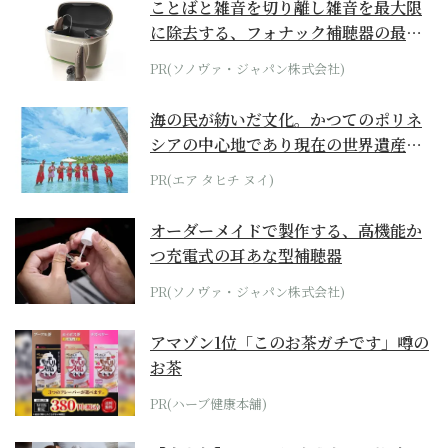
ことばと雑音を切り離し雑音を最大限
に除去する、フォナック補聴器の最上
位モデル
PR(ソノヴァ・ジャパン株式会社)
海の民が紡いだ文化。かつてのポリネ
シアの中心地であり現在の世界遺産か
らみえてくる...
PR(エア タヒチ ヌイ)
オーダーメイドで製作する、高機能か
つ充電式の耳あな型補聴器
PR(ソノヴァ・ジャパン株式会社)
アマゾン1位「このお茶ガチです」噂の
お茶
PR(ハーブ健康本舗)