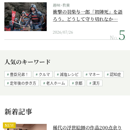
趣味･教養
衝撃の羽柴与一郎「初陣死」を語
ろう。どうして守り切れなか…
2026/07/26
No.
人気のキーワード
豊臣兄弟！
クルマ
減塩レシピ
マネー
認知症
定年後の歩き方
老人ホーム
京都
漢方
新着記事
NEW
稀代の浮世絵師の作品200点余り