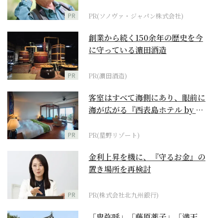
に
PR
PR(ソノヴァ・ジャパン株式会社)
創業から続く150余年の歴史を今
に守っている濵田酒造
PR
PR(濵田酒造)
客室はすべて海側にあり、眼前に
海が広がる『西表島ホテル by 星
野リゾート』
PR
PR(星野リゾート)
金利上昇を機に、『守るお金』の
置き場所を再検討
PR
PR(株式会社北九州銀行)
「卑弥呼」「藤原薬子」「満天