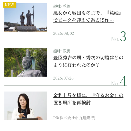
NEW
趣味･教養
悪女から戦国ものまで。『篤姫』
でピークを迎えて過去15作…
2026/08/02
No.
趣味･教養
豊臣秀吉の甥・秀次の切腹はどの
ように行われたのか？
2026/07/26
No.
金利上昇を機に、『守るお金』の
置き場所を再検討
PR(株式会社北九州銀行)