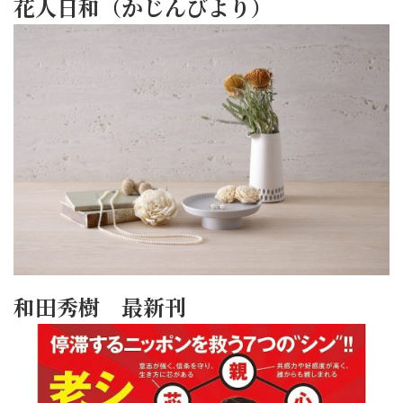
花人日和（かじんびより）
和田秀樹 最新刊