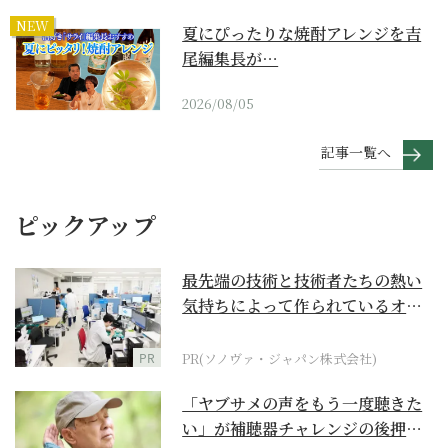
NEW
夏にぴったりな焼酎アレンジを吉
尾編集長が…
2026/08/05
記事一覧へ
ピックアップ
最先端の技術と技術者たちの熱い
気持ちによって作られているオー
ダーメイド補聴器
PR
PR(ソノヴァ・ジャパン株式会社)
「ヤブサメの声をもう一度聴きた
い」が補聴器チャレンジの後押し