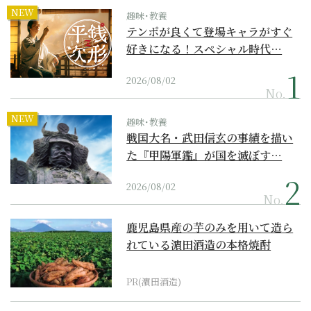
NEW
趣味･教養
テンポが良くて登場キャラがすぐ
好きになる！スペシャル時代…
2026/08/02
No.
NEW
趣味･教養
戦国大名・武田信玄の事績を描い
た『甲陽軍鑑』が国を滅ぼす…
2026/08/02
No.
鹿児島県産の芋のみを用いて造ら
れている濵田酒造の本格焼酎
PR(濵田酒造)