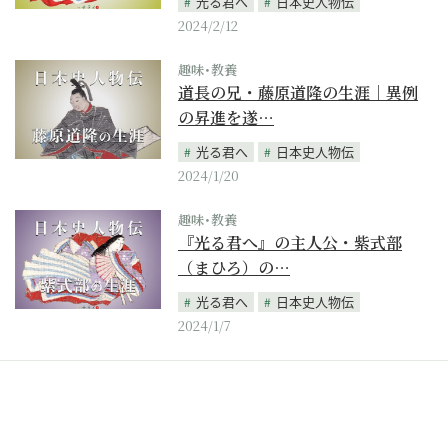
光る君へ
日本史人物伝
2024/2/12
趣味･教養
道長の兄・藤原道隆の生涯｜異例
の昇進を遂…
光る君へ
日本史人物伝
2024/1/20
趣味･教養
『光る君へ』の主人公・紫式部
（まひろ）の…
光る君へ
日本史人物伝
2024/1/7