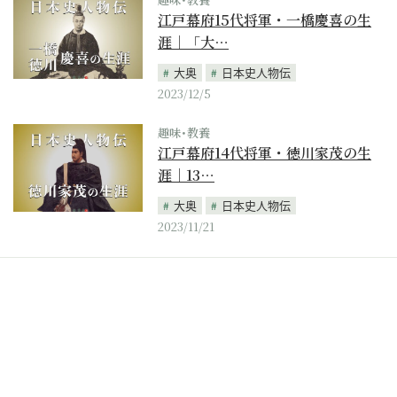
江戸幕府15代将軍・一橋慶喜の生
涯｜「大…
大奥
日本史人物伝
2023/12/5
趣味･教養
江戸幕府14代将軍・徳川家茂の生
涯｜13…
大奥
日本史人物伝
2023/11/21