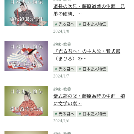
道長の次兄・藤原道兼の生涯｜兄
弟の確執、…
光る君へ
日本史人物伝
2024/1/8
趣味･教養
『光る君へ』の主人公・紫式部
（まひろ）の…
光る君へ
日本史人物伝
2024/1/7
趣味･教養
紫式部の父・藤原為時の生涯｜娘
に文学の素…
光る君へ
日本史人物伝
2024/1/6
趣味･教養