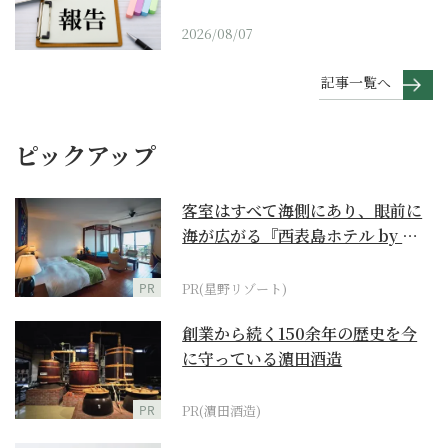
2026/08/07
記事一覧へ
ピックアップ
客室はすべて海側にあり、眼前に
海が広がる『西表島ホテル by 星
野リゾート』
PR
PR(星野リゾート)
創業から続く150余年の歴史を今
に守っている濵田酒造
PR
PR(濵田酒造)