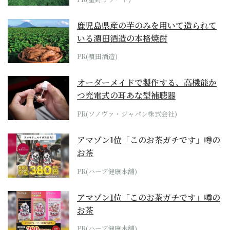
鹿児島県産の芋のみを用いて造られて
いる濵田酒造の本格焼酎
PR(濵田酒造)
オーダーメイドで製作する、高機能か
つ充電式の耳あな型補聴器
PR(ソノヴァ・ジャパン株式会社)
アマゾン1位「このお茶ガチです」噂の
お茶
PR(ハーブ健康本舗)
アマゾン1位「このお茶ガチです」噂の
お茶
PR(ハーブ健康本舗)