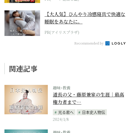
【大人気】ひんやり冷感寝具で快適な
睡眠をあなたに。
PR(アイリスプラザ)
Recommended by
関連記事
趣味･教養
道長の父・藤原兼家の生涯｜最高
権力者まで…
光る君へ
日本史人物伝
2024/1/8
趣味･教養