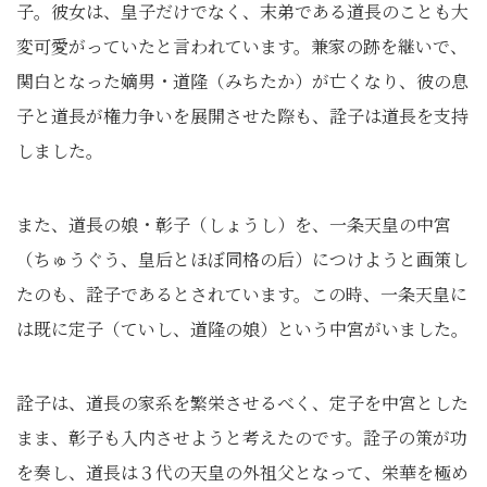
子。彼女は、皇子だけでなく、末弟である道長のことも大
変可愛がっていたと言われています。兼家の跡を継いで、
関白となった嫡男・道隆（みちたか）が亡くなり、彼の息
子と道長が権力争いを展開させた際も、詮子は道長を支持
しました。
また、道長の娘・彰子（しょうし）を、一条天皇の中宮
（ちゅうぐう、皇后とほぼ同格の后）につけようと画策し
たのも、詮子であるとされています。この時、一条天皇に
は既に定子（ていし、道隆の娘）という中宮がいました。
詮子は、道長の家系を繁栄させるべく、定子を中宮とした
まま、彰子も入内させようと考えたのです。詮子の策が功
を奏し、道長は３代の天皇の外祖父となって、栄華を極め