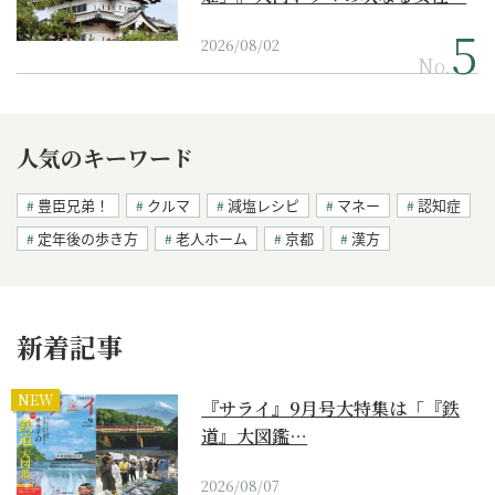
2026/08/02
No.
人気のキーワード
豊臣兄弟！
クルマ
減塩レシピ
マネー
認知症
定年後の歩き方
老人ホーム
京都
漢方
新着記事
NEW
『サライ』9月号大特集は「『鉄
道』大図鑑…
2026/08/07