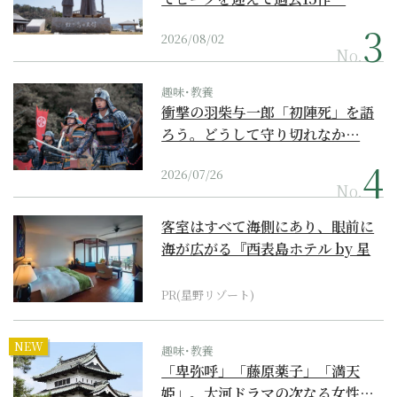
2026/08/02
No.
趣味･教養
衝撃の羽柴与一郎「初陣死」を語
ろう。どうして守り切れなか…
2026/07/26
No.
客室はすべて海側にあり、眼前に
海が広がる『西表島ホテル by 星
野リゾート』
PR(星野リゾート)
NEW
趣味･教養
「卑弥呼」「藤原薬子」「満天
姫」。大河ドラマの次なる女性…