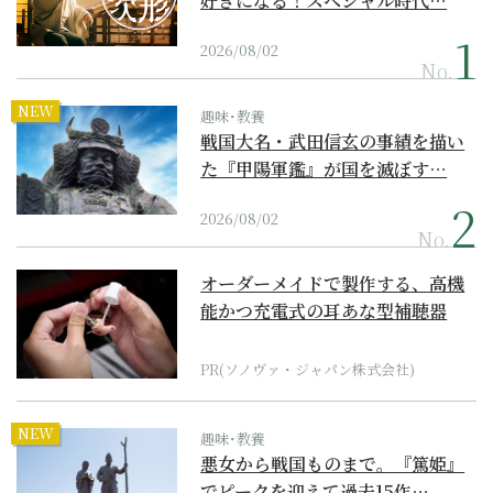
好きになる！スペシャル時代…
2026/08/02
No.
NEW
趣味･教養
戦国大名・武田信玄の事績を描い
た『甲陽軍鑑』が国を滅ぼす…
2026/08/02
No.
オーダーメイドで製作する、高機
能かつ充電式の耳あな型補聴器
PR(ソノヴァ・ジャパン株式会社)
NEW
趣味･教養
悪女から戦国ものまで。『篤姫』
でピークを迎えて過去15作…