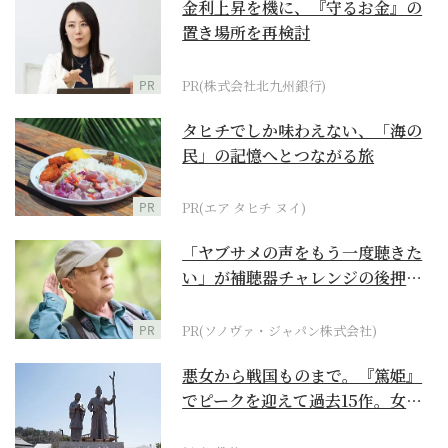
金利上昇を機に、『守るお金』の
置き場所を再検討
PR
PR(株式会社北九州銀行)
タヒチでしか味わえない、「海の
民」の記憶へとつながる旅
PR
PR(エア タヒチ ヌイ)
「ヤブサメの声をもう一度聴きた
い」が補聴器チャレンジの後押し
に
PR
PR(ソノヴァ・ジャパン株式会社)
悪女から戦国ものまで。『篤姫』
でピークを迎えて過去15作。女性
が主人公の作品を振...