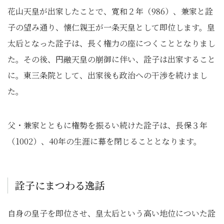
花山天皇が出家したことで、寛和２年（986）、兼家と詮
子の望み通り、懐仁親王が一条天皇として即位します。皇
太后となった詮子は、長く権力の座につくこととなりまし
た。その後、円融天皇の崩御に伴い、詮子は出家すること
に。東三条院として、出家後も政治への干渉を続けまし
た。
父・兼家とともに権勢を振るい続けた詮子は、長保３年
（1002）、40年の生涯に幕を閉じることとなります。
詮子にまつわる逸話
自身の皇子を即位させ、皇太后という高い地位についた詮