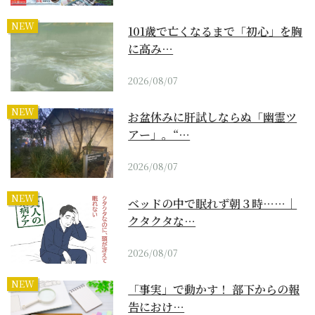
NEW
101歳で亡くなるまで「初心」を胸
に高み…
2026/08/07
NEW
お盆休みに肝試しならぬ「幽霊ツ
アー」。“…
2026/08/07
NEW
ベッドの中で眠れず朝３時……｜
クタクタな…
2026/08/07
NEW
「事実」で動かす！ 部下からの報
告におけ…