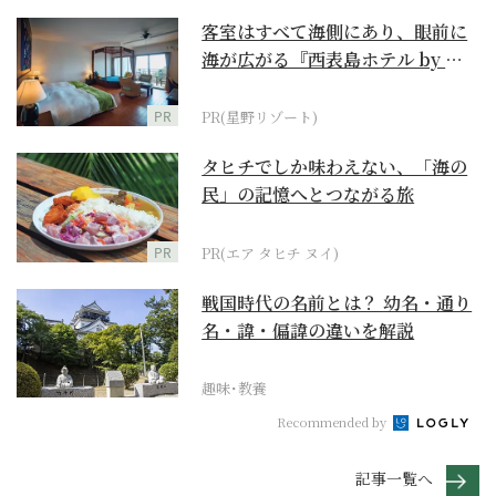
客室はすべて海側にあり、眼前に
海が広がる『西表島ホテル by 星
野リゾート』
PR
PR(星野リゾート)
タヒチでしか味わえない、「海の
民」の記憶へとつながる旅
PR
PR(エア タヒチ ヌイ)
戦国時代の名前とは？ 幼名・通り
名・諱・偏諱の違いを解説
趣味･教養
Recommended by
記事一覧へ