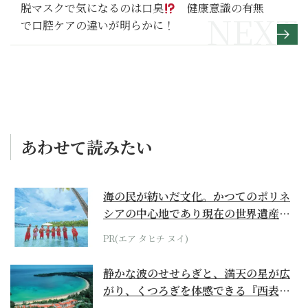
脱マスクで気になるのは口臭
健康意識の有無
で口腔ケアの違いが明らかに！
あわせて読みたい
海の民が紡いだ文化。かつてのポリネ
シアの中心地であり現在の世界遺産か
らみえてくる...
PR(エア タヒチ ヌイ)
静かな波のせせらぎと、満天の星が広
がり、くつろぎを体感できる『西表島
ホテル by...