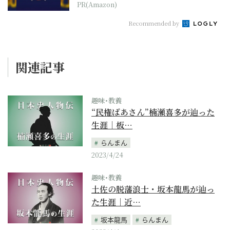
PR(Amazon)
Recommended by
関連記事
趣味･教養
“民権ばあさん”楠瀬喜多が辿った
生涯｜板…
らんまん
2023/4/24
趣味･教養
土佐の脱藩浪士・坂本龍馬が辿っ
た生涯｜近…
坂本龍馬
らんまん