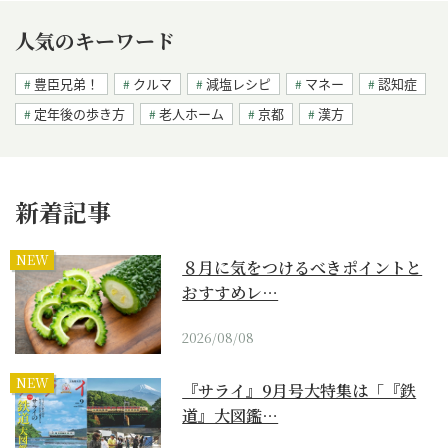
人気のキーワード
豊臣兄弟！
クルマ
減塩レシピ
マネー
認知症
定年後の歩き方
老人ホーム
京都
漢方
新着記事
NEW
８月に気をつけるべきポイントと
おすすめレ…
2026/08/08
NEW
『サライ』9月号大特集は「『鉄
道』大図鑑…