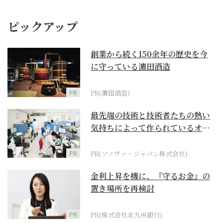
ピックアップ
創業から続く150余年の歴史を今
に守っている濵田酒造
PR
PR(濵田酒造)
最先端の技術と技術者たちの熱い
気持ちによって作られているオー
ダーメイド補聴器
PR
PR(ソノヴァ・ジャパン株式会社)
金利上昇を機に、『守るお金』の
置き場所を再検討
PR
PR(株式会社北九州銀行)