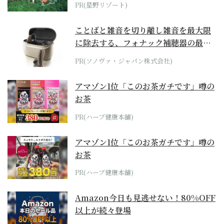
PR(星野リゾート)
ことばと雑音を切り離し雑音を最大限
に除去する、フォナック補聴器の最上
位モデル
PR(ソノヴァ・ジャパン株式会社)
アマゾン1位「このお茶ガチです」噂の
お茶
PR(ハーブ健康本舗)
アマゾン1位「このお茶ガチです」噂の
お茶
PR(ハーブ健康本舗)
Amazon今日も見逃せない！80%OFF
以上が続々登場