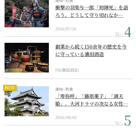
趣味･教養
衝撃の羽柴与一郎「初陣死」を語
ろう。どうして守り切れなか…
2026/07/26
No.
創業から続く150余年の歴史を今
に守っている濵田酒造
PR(濵田酒造)
NEW
趣味･教養
「卑弥呼」「藤原薬子」「満天
姫」。大河ドラマの次なる女性…
2026/08/02
No.