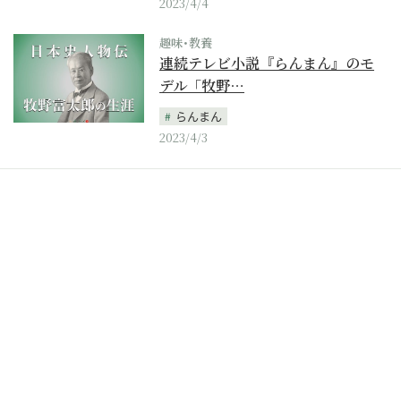
2023/4/4
趣味･教養
連続テレビ小説『らんまん』のモ
デル「牧野…
らんまん
2023/4/3