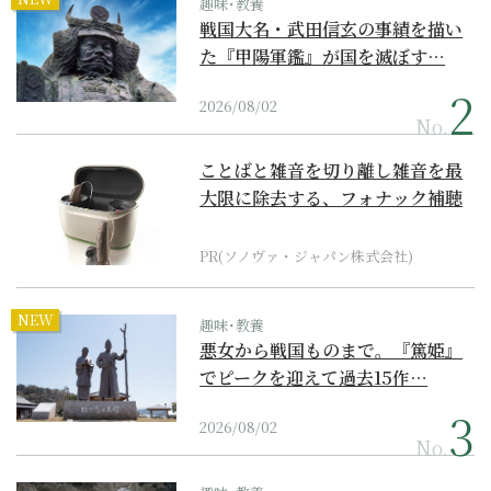
趣味･教養
戦国大名・武田信玄の事績を描い
た『甲陽軍鑑』が国を滅ぼす…
2026/08/02
No.
ことばと雑音を切り離し雑音を最
大限に除去する、フォナック補聴
器の最上位モデル
PR(ソノヴァ・ジャパン株式会社)
NEW
趣味･教養
悪女から戦国ものまで。『篤姫』
でピークを迎えて過去15作…
2026/08/02
No.