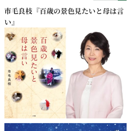
市毛良枝『百歳の景色見たいと母は言
い』