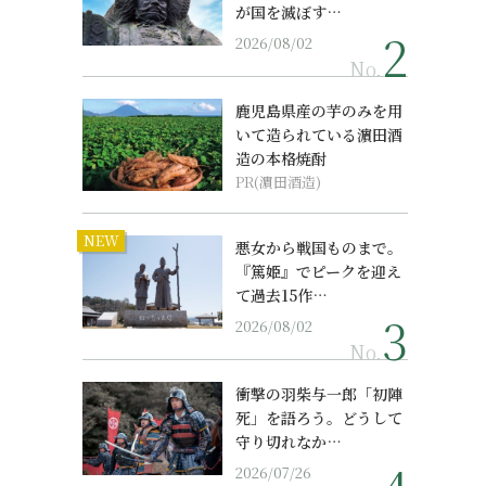
が国を滅ぼす…
2026/08/02
No.
鹿児島県産の芋のみを用
いて造られている濵田酒
造の本格焼酎
PR(濵田酒造)
NEW
悪女から戦国ものまで。
『篤姫』でピークを迎え
て過去15作…
2026/08/02
No.
衝撃の羽柴与一郎「初陣
死」を語ろう。どうして
守り切れなか…
2026/07/26