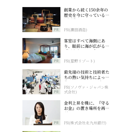
創業から続く150余年の
歴史を今に守っている濵
田酒造
PR
PR(濵田酒造)
客室はすべて海側にあ
り、眼前に海が広がる
『西表島ホテル by 星野
リゾート』
PR
PR(星野リゾート)
最先端の技術と技術者た
ちの熱い気持ちによって
作られているオーダーメ
PR(ソノヴァ・ジャパン株
イド補聴器
PR
式会社)
金利上昇を機に、『守る
お金』の置き場所を再検
討
PR
PR(株式会社北九州銀行)