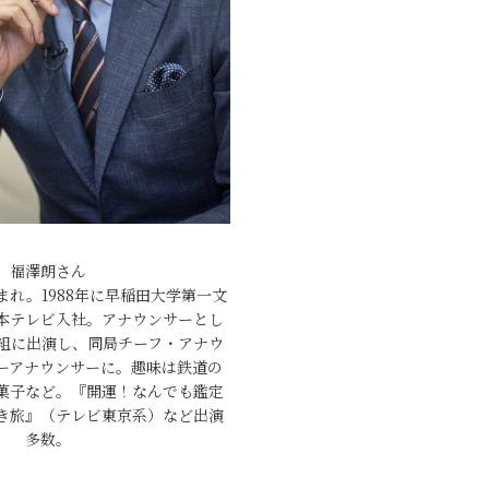
福澤朗さん
生まれ。1988年に早稲田大学第一文
本テレビ入社。アナウンサーとし
組に出演し、同局チーフ・アナウ
ーアナウンサーに。趣味は鉄道の
菓子など。『開運！なんでも鑑定
き旅』（テレビ東京系）など出演
多数。