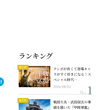
ランキング
NEW
テンポが良くて登場キャ
ラがすぐ好きになる！ス
ペシャル時代…
2026/08/02
No.
NEW
戦国大名・武田信玄の事
績を描いた『甲陽軍鑑』