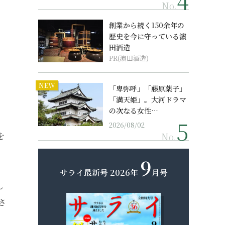
No.
創業から続く150余年の
歴史を今に守っている濵
田酒造
PR(濵田酒造)
NEW
「卑弥呼」「藤原薬子」
「満天姫」。大河ドラマ
の次なる女性…
2026/08/02
を
No.
9
サライ最新号
2026年
月号
ん
さ