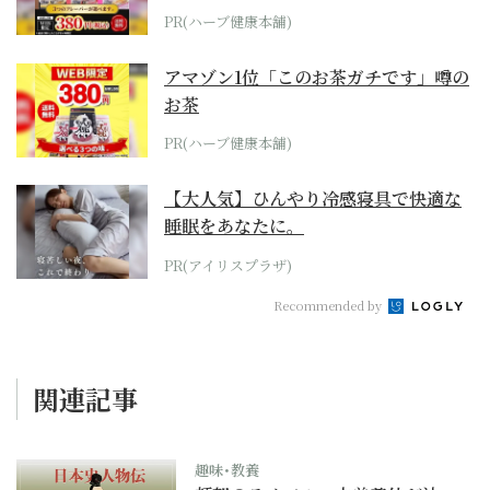
PR(ハーブ健康本舗)
アマゾン1位「このお茶ガチです」噂の
お茶
PR(ハーブ健康本舗)
【大人気】ひんやり冷感寝具で快適な
睡眠をあなたに。
PR(アイリスプラザ)
Recommended by
関連記事
趣味･教養