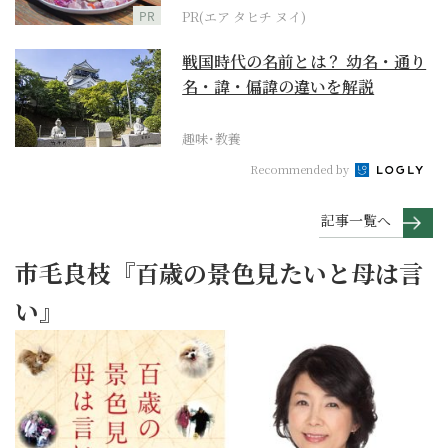
PR
PR(エア タヒチ ヌイ)
戦国時代の名前とは？ 幼名・通り
名・諱・偏諱の違いを解説
趣味･教養
Recommended by
記事一覧へ
市毛良枝『百歳の景色見たいと母は言
い』