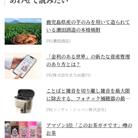
鹿児島県産の芋のみを用いて造られて
いる濵田酒造の本格焼酎
PR(濵田酒造)
「金利のある世界」の新たな資産管理
のあり方とは？
PR(株式会社北九州銀行)
ことばと雑音を切り離し雑音を最大限
に除去する、フォナック補聴器の最上
位モデル
PR(ソノヴァ・ジャパン株式会社)
アマゾン1位「このお茶ガチです」噂の
お茶