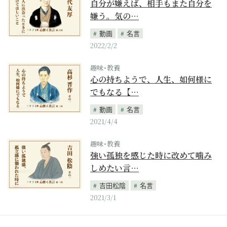
自分が嫌えば、相手もまた自分を
嫌う。気の…
動画
名言
2022/2/2
趣味･教養
心の持ちようで、人生、如何様に
でもなる【…
動画
名言
2021/4/4
趣味･教養
強い孤独を感じた時に改めて噛み
しめたい言…
吉田松陰
名言
2021/3/1