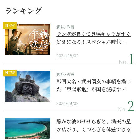
ランキング
NEW
趣味･教養
テンポが良くて登場キャラがすぐ
好きになる！スペシャル時代…
2026/08/02
No.
NEW
趣味･教養
戦国大名・武田信玄の事績を描い
た『甲陽軍鑑』が国を滅ぼす…
2026/08/02
No.
静かな波のせせらぎと、満天の星
が広がり、くつろぎを体感できる
『西表島ホテル by...