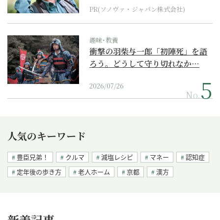
PR(ソノヴァ・ジャパン株式会社)
趣味･教養
衝撃の羽柴与一郎「初陣死」を語
ろう。どうして守り切れなか…
2026/07/26
No.
人気のキーワード
豊臣兄弟！
クルマ
減塩レシピ
マネー
認知症
定年後の歩き方
老人ホーム
京都
漢方
新着記事