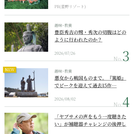
PR(星野リゾート)
趣味･教養
豊臣秀吉の甥・秀次の切腹はどの
ように行われたのか？
2026/07/26
No.
NEW
趣味･教養
悪女から戦国ものまで。『篤姫』
でピークを迎えて過去15作…
2026/08/02
No.
「ヤブサメの声をもう一度聴きた
い」が補聴器チャレンジの後押し
に