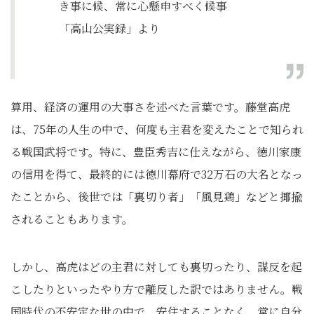
き事に候、常に心懸申すべく候事
「高山公実録」より
算用、経済の運用の大事さを述べた言葉です。藤堂高虎
は、75年の人生の中で、何度も主君を変えたことで知られ
る戦国武将です。特に、豊臣秀吉に仕えながら、徳川家康
の信用を得て、最終的には徳川幕府で32万石の大名となっ
たことから、後世では「裏切り者」「風見鶏」などと揶揄
されることもあります。
しかし、高虎はどの主君に対しても裏切ったり、謀反を起
こしたりといったやり方で離反した訳ではありません。戦
国時代の不安定な世の中で、安住することなく、常に自分