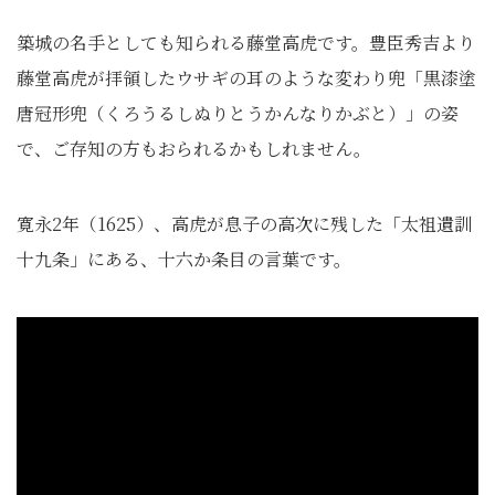
築城の名手としても知られる藤堂高虎です。豊臣秀吉より
藤堂高虎が拝領したウサギの耳のような変わり兜「黒漆塗
唐冠形兜（くろうるしぬりとうかんなりかぶと）」の姿
で、ご存知の方もおられるかもしれません。
寛永2年（1625）、高虎が息子の高次に残した「太祖遺訓
十九条」にある、十六か条目の言葉です。