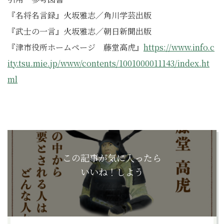
『名将名言録』火坂雅志／角川学芸出版
『武士の一言』火坂雅志／朝日新聞出版
『津市役所ホームページ 藤堂高虎』
https://www.info.c
ity.tsu.mie.jp/www/contents/1001000011143/index.ht
ml
この記事が気に入ったら
いいね！しよう