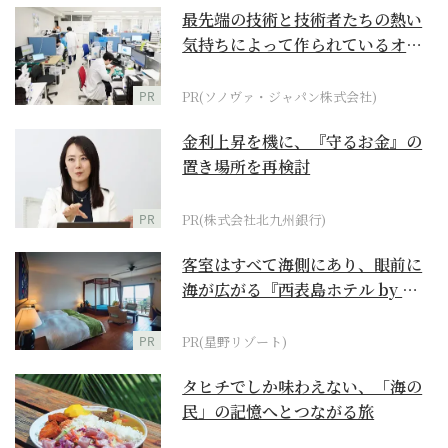
最先端の技術と技術者たちの熱い
気持ちによって作られているオー
ダーメイド補聴器
PR
PR(ソノヴァ・ジャパン株式会社)
金利上昇を機に、『守るお金』の
置き場所を再検討
PR
PR(株式会社北九州銀行)
客室はすべて海側にあり、眼前に
海が広がる『西表島ホテル by 星
野リゾート』
PR
PR(星野リゾート)
タヒチでしか味わえない、「海の
民」の記憶へとつながる旅