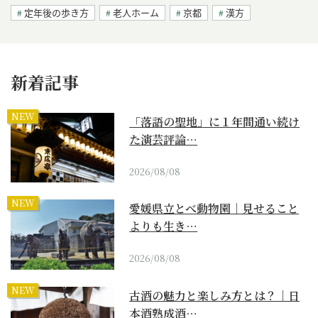
定年後の歩き方
老人ホーム
京都
漢方
新着記事
NEW
「落語の聖地」に１年間通い続け
た演芸評論…
2026/08/08
NEW
愛媛県立とべ動物園｜見せること
よりも生き…
2026/08/08
NEW
古酒の魅力と楽しみ方とは？｜日
本酒熟成酒…