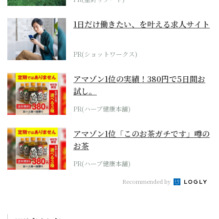
1日だけ働きたい、を叶える求人サイト
PR(ショットワークス)
アマゾン1位の実績！380円で5日間お
試し。
PR(ハーブ健康本舗)
アマゾン1位「このお茶ガチです」噂の
お茶
PR(ハーブ健康本舗)
Recommended by