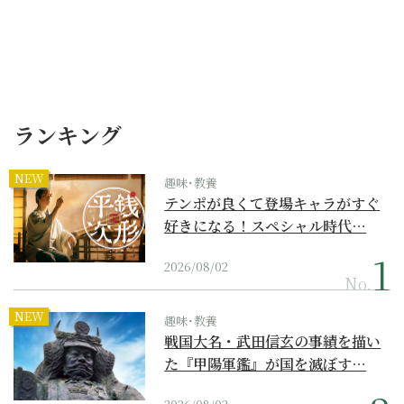
ランキング
NEW
趣味･教養
テンポが良くて登場キャラがすぐ
好きになる！スペシャル時代…
2026/08/02
No.
NEW
趣味･教養
戦国大名・武田信玄の事績を描い
た『甲陽軍鑑』が国を滅ぼす…