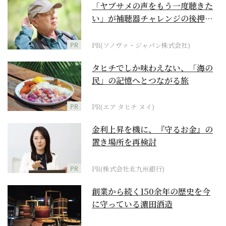
「ヤブサメの声をもう一度聴きた
い」が補聴器チャレンジの後押し
に
PR
PR(ソノヴァ・ジャパン株式会社)
タヒチでしか味わえない、「海の
民」の記憶へとつながる旅
PR
PR(エア タヒチ ヌイ)
金利上昇を機に、『守るお金』の
置き場所を再検討
PR
PR(株式会社北九州銀行)
創業から続く150余年の歴史を今
に守っている濵田酒造