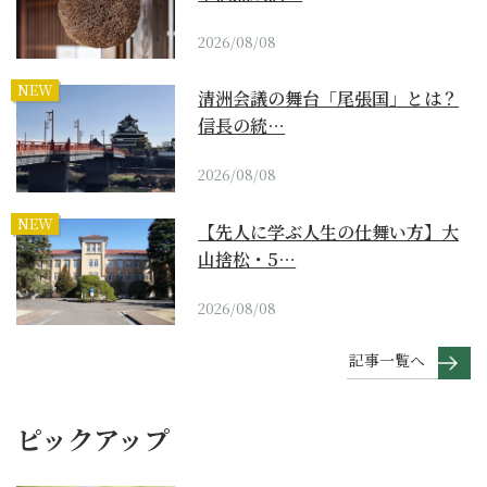
2026/08/08
NEW
清洲会議の舞台「尾張国」とは？
信長の統…
2026/08/08
NEW
【先人に学ぶ人生の仕舞い方】大
山捨松・5…
2026/08/08
記事一覧へ
ピックアップ