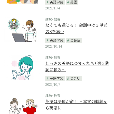
英語学習
英語
2021/11/4
趣味･教養
なくても通じる！ 会話中は３単元
のSを忘…
英語学習
英会話
2021/10/14
趣味･教養
とっさの英語につまったら万能3動
詞に頼ろ…
英語学習
英会話
2021/10/7
趣味･教養
英語は語順が命！ 日本文の動詞か
ら英語に…