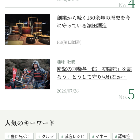
No.
創業から続く150余年の歴史を今
に守っている濵田酒造
PR(濵田酒造)
趣味･教養
衝撃の羽柴与一郎「初陣死」を語
ろう。どうして守り切れなか…
2026/07/26
No.
人気のキーワード
豊臣兄弟！
クルマ
減塩レシピ
マネー
認知症