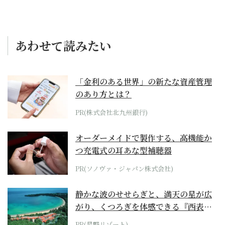
あわせて読みたい
「金利のある世界」の新たな資産管理
のあり方とは？
PR(株式会社北九州銀行)
オーダーメイドで製作する、高機能か
つ充電式の耳あな型補聴器
PR(ソノヴァ・ジャパン株式会社)
静かな波のせせらぎと、満天の星が広
がり、くつろぎを体感できる『西表島
ホテル by...
PR(星野リゾート)