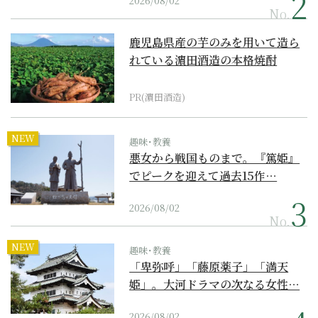
2026/08/02
No.
鹿児島県産の芋のみを用いて造ら
れている濵田酒造の本格焼酎
PR(濵田酒造)
NEW
趣味･教養
悪女から戦国ものまで。『篤姫』
でピークを迎えて過去15作…
2026/08/02
No.
NEW
趣味･教養
「卑弥呼」「藤原薬子」「満天
姫」。大河ドラマの次なる女性…
2026/08/02