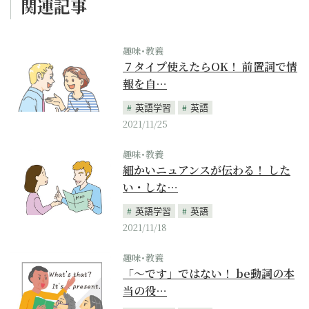
関連記事
趣味･教養
７タイプ使えたらOK！ 前置詞で情
報を自…
英語学習
英語
2021/11/25
趣味･教養
細かいニュアンスが伝わる！ した
い・しな…
英語学習
英語
2021/11/18
趣味･教養
「〜です」ではない！ be動詞の本
当の役…