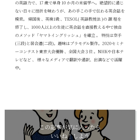
の英語力で、17 歳で単身 10 か月の米留学へ。絶望的に通じ
ない日々に挫折を味わうが、あの手この手で伝わる英会話を
模索。 帰国後 、英検1級 、TESOL( 英語教授法 )の 課 程を
修了し、1000人以上の生徒に英会話を直接教える中で独自
のメソッド「ヤマトイングリッシュ」を確立 。 特技は空手
(三段)と居合道(二段)。趣味はプラモデル製作。2020セミナ
ーコンテスト東京大会優勝 、全国大会３位 。NHKや日本テ
レビなど 、 様々なメディアで翻訳や通訳、出演などで活躍
中。
この記事が気に入ったら
いいね！しよう