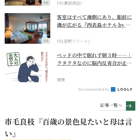
PR
PR(濵田酒造)
客室はすべて海側にあり、眼前に
海が広がる『西表島ホテル by 星
野リゾート』
PR
PR(星野リゾート)
ベッドの中で眠れず朝３時……｜
クタクタなのに脳内反省会が止ま
らない【大人の未病ケ...
健康
Recommended by
記事一覧へ
市毛良枝『百歳の景色見たいと母は言
い』