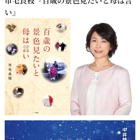
市毛良枝『百歳の景色見たいと母は言
い』