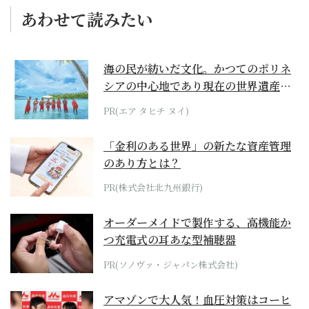
あわせて読みたい
海の民が紡いだ文化。かつてのポリネ
シアの中心地であり現在の世界遺産か
らみえてくる...
PR(エア タヒチ ヌイ)
「金利のある世界」の新たな資産管理
のあり方とは？
PR(株式会社北九州銀行)
オーダーメイドで製作する、高機能か
つ充電式の耳あな型補聴器
PR(ソノヴァ・ジャパン株式会社)
アマゾンで大人気！血圧対策はコーヒ