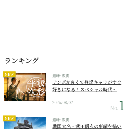
ランキング
NEW
趣味･教養
テンポが良くて登場キャラがすぐ
好きになる！スペシャル時代…
2026/08/02
No.
NEW
趣味･教養
戦国大名・武田信玄の事績を描い