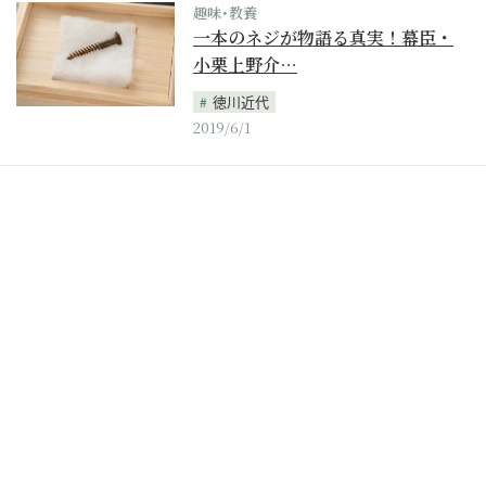
趣味･教養
一本のネジが物語る真実！幕臣・
小栗上野介…
徳川近代
2019/6/1