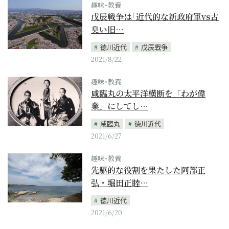
趣味･教養
戊辰戦争は｢近代的な新政府軍vs古
臭い旧…
徳川近代
戊辰戦争
2021/8/22
趣味･教養
咸臨丸の太平洋横断を「わが偉
業」にしてし…
咸臨丸
徳川近代
2021/6/27
趣味･教養
先駆的な役割を果たした阿部正
弘・堀田正睦…
徳川近代
2021/6/20