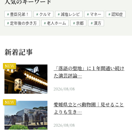
人気のキーワード
豊臣兄弟！
クルマ
減塩レシピ
マネー
認知症
定年後の歩き方
老人ホーム
京都
漢方
新着記事
NEW
「落語の聖地」に１年間通い続け
た演芸評論…
2026/08/08
NEW
愛媛県立とべ動物園｜見せること
よりも生き…
2026/08/08