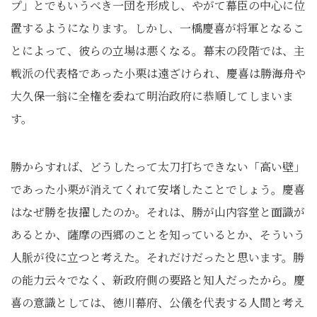
プ」とでもいうべき一団を形成し、やがて幕臣の中心に位
置するようになります。しかし、一橋慶喜が将軍となるこ
とによって、彼らの立場は悪くなる。幕末の段階では、主
戦派の代表格であった小栗は遠ざけられ、慶喜は勝海舟や
大久保一翁に全権を委ねて明治政府に恭順してしまいま
す。
勝からすれば、どうしたって太刀打ちできない「高い壁」
であった小栗が消えてくれて安堵したことでしょう。慶喜
はなぜ勝を抜擢したのか。それは、勝が山内容堂と面識が
あるとか、薩摩の西郷のことを知っているとか、そういう
人脈が役に立つと考えた。それだけだったと思います。勝
の能力云々でなく、新政府側の要路と知人だったから。慶
喜の意識としては、徳川幕府、公儀を代表する人間と考え