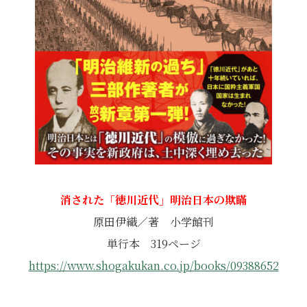
消された「徳川近代」明治日本の欺瞞
原田伊織／著 小学館刊
単行本 319ページ
https://www.shogakukan.co.jp/books/09388652