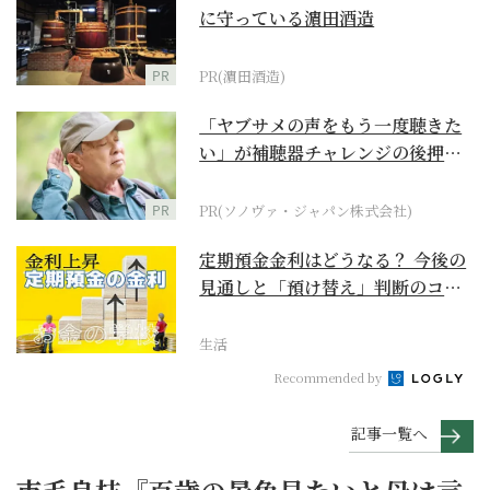
に守っている濵田酒造
PR
PR(濵田酒造)
「ヤブサメの声をもう一度聴きた
い」が補聴器チャレンジの後押し
に
PR
PR(ソノヴァ・ジャパン株式会社)
定期預金金利はどうなる？ 今後の
見通しと「預け替え」判断のコツ
【お金の学校】
生活
Recommended by
記事一覧へ