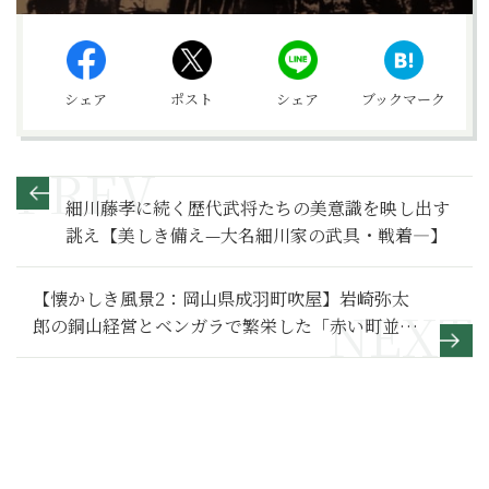
シェア
ポスト
シェア
ブックマーク
細川藤孝に続く歴代武将たちの美意識を映し出す
誂え【美しき備え—大名細川家の武具・戦着―】
【懐かしき風景2：岡山県成羽町吹屋】岩崎弥太
郎の銅山経営とベンガラで繁栄した「赤い町並
み」を訪ねる