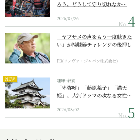
ろう。どうして守り切れなか…
2026/07/26
No.
「ヤブサメの声をもう一度聴きた
い」が補聴器チャレンジの後押し
に
PR(ソノヴァ・ジャパン株式会社)
NEW
趣味･教養
「卑弥呼」「藤原薬子」「満天
姫」。大河ドラマの次なる女性…
2026/08/02
No.