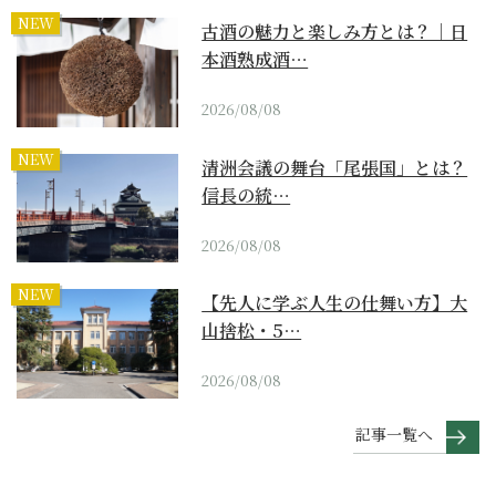
NEW
古酒の魅力と楽しみ方とは？｜日
本酒熟成酒…
2026/08/08
NEW
清洲会議の舞台「尾張国」とは？
信長の統…
2026/08/08
NEW
【先人に学ぶ人生の仕舞い方】大
山捨松・5…
2026/08/08
記事一覧へ