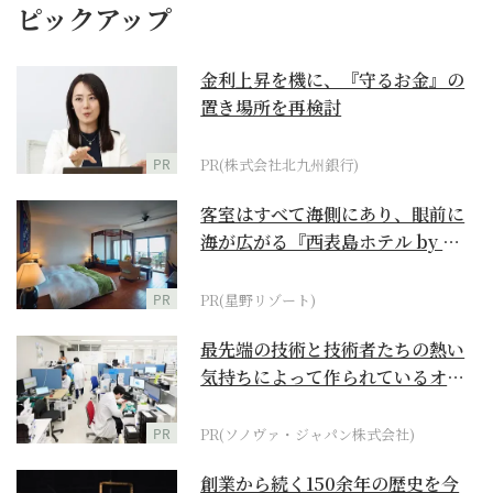
ピックアップ
金利上昇を機に、『守るお金』の
置き場所を再検討
PR
PR(株式会社北九州銀行)
客室はすべて海側にあり、眼前に
海が広がる『西表島ホテル by 星
野リゾート』
PR
PR(星野リゾート)
最先端の技術と技術者たちの熱い
気持ちによって作られているオー
ダーメイド補聴器
PR
PR(ソノヴァ・ジャパン株式会社)
創業から続く150余年の歴史を今