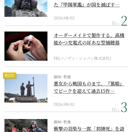
た『甲陽軍鑑』が国を滅ぼす…
2026/08/02
No.
オーダーメイドで製作する、高機
能かつ充電式の耳あな型補聴器
PR(ソノヴァ・ジャパン株式会社)
NEW
趣味･教養
悪女から戦国ものまで。『篤姫』
でピークを迎えて過去15作…
2026/08/02
No.
趣味･教養
衝撃の羽柴与一郎「初陣死」を語